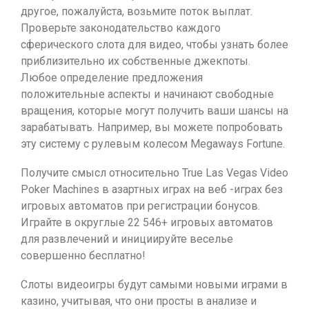
другое, пожалуйста, возьмите поток выплат.
Проверьте законодательство каждого
сферического слота для видео, чтобы узнать более
приблизительно их собственные джекпоты.
Любое определение предложения
положительные аспекты и начинают свободные
вращения, которые могут получить ваши шансы на
зарабатывать. Например, вы можете попробовать
эту систему с рулевым колесом Megaways Fortune.
Получите смысл относительно True Las Vegas Video
Poker Machines в азартных играх на веб -играх без
игровых автоматов при регистрации бонусов.
Играйте в округлые 22 546+ игровых автоматов
для развлечений и инициируйте веселье
совершенно бесплатно!
Слоты видеоигры будут самыми новыми играми в
казино, учитывая, что они просты в анализе и