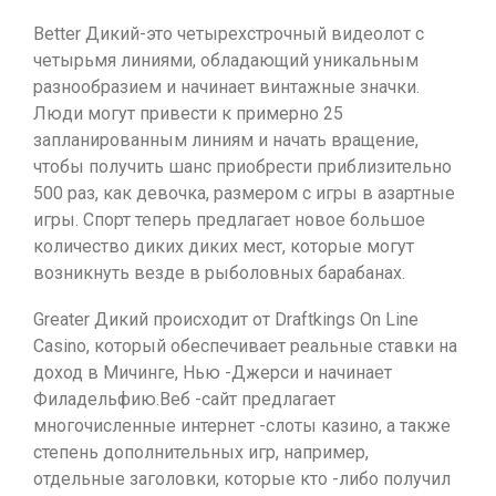
Better Дикий-это четырехстрочный видеолот с
четырьмя линиями, обладающий уникальным
разнообразием и начинает винтажные значки.
Люди могут привести к примерно 25
запланированным линиям и начать вращение,
чтобы получить шанс приобрести приблизительно
500 раз, как девочка, размером с игры в азартные
игры. Спорт теперь предлагает новое большое
количество диких диких мест, которые могут
возникнуть везде в рыболовных барабанах.
Greater Дикий происходит от Draftkings On Line
Casino, который обеспечивает реальные ставки на
доход в Мичинге, Нью -Джерси и начинает
Филадельфию.Веб -сайт предлагает
многочисленные интернет -слоты казино, а также
степень дополнительных игр, например,
отдельные заголовки, которые кто -либо получил