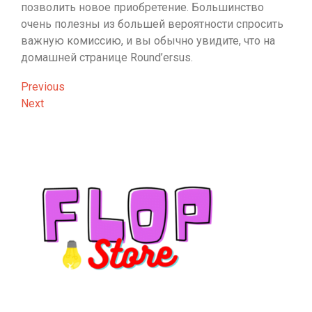
позволить новое приобретение. Большинство
очень полезны из большей вероятности спросить
важную комиссию, и вы обычно увидите, что на
домашней странице Round’ersus.
Post
Previous
Previous
Post
Next
Next
navigation
Post