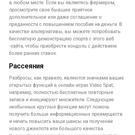
в любом месте. Если вы являетесь фермером,
просмотрите свое бывшее приятное
дополнительное или даже соглашение о
преданности с повышением пособия на деньги. В
качестве альтернативы, вы можете попробовать
бесплатную демонстрацию спорта с этого веб
-сайта, чтобы приобрести кондоль с действием
более ранних ставок.
Рассеяния
Разбросы, как правило, являются значками ваших
открытых функций в онлайн-играх Video Spat,
например, полностью бесплатные повторные
записи и инициируют множители. Следующие
необычные круглые функции могут помочь
получить больше информационных преимуществ
и начать повысить ваши шансы на получение
нового джекпота или большого качества.