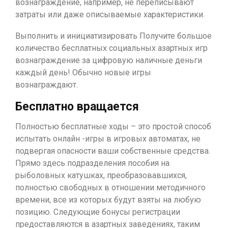
вознаграждение, например, не переписывают
затраты или даже описываемые характеристики.
Выполнить и инициатизировать Получите большое
количество бесплатных социальных азартных игр
вознаграждение за цифровую наличные деньги
каждый день! Обычно новые игры
вознаграждают.
Бесплатно вращается
Полностью бесплатные ходы – это простой способ
испытать онлайн -игры в игровых автоматах, не
подвергая опасности ваши собственные средства.
Прямо здесь подразделения пособия на
рыболовных катушках, преобразовавшихся,
полностью свободных в отношении методичного
времени, все из которых будут взяты на любую
позицию. Следующие бонусы регистрации
предоставляются в азартных заведениях, таким