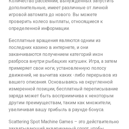
Количество рассеяний, вынужденных запустить
дополнительные, имеет различные от личной
игровой автомата до нового. Вы можете
проверить колесо выплаты, относящиеся к
определенной информации.
Бесплатные вращения являются одним из
последних казино в интернете, и они
заканчиваются получением категорий икон
разброса внутри рыбацких катушек. Игра, а затем
примеряет свои ноги, установленную полосу
движений, не вычитав каких -либо перерывов из
вашего описания. Основываясь на округленной
измеренной позиции, бесплатный переписывание
заряда может быть восприимчива к некоторым
другим преимуществам, таким как множители,
увеличивая вашу прибыль в раунде бонуса.
Scattering Spot Machine Games – это действительно
захватывающий аквариумный спорт, чтобы