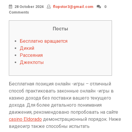
28 October 2024
flopstor3@gmail.com
0
Comments
Посты
Бесплатно вращается
Дикий
Рассеяния
Джекпоты
Бесплатная позиция онлайн -игры – отличный
способ практиковать законные онлайн -игры в
казино дохода без поставки вашего текущего
дохода. Для более детального понимания
движения, рекомендовано попробовать на сайте
casino Eldorado
демонстрационный порядок.
Ниже
видеоигр также способны испытать