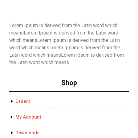
Lorem Ipsum is derived from the Latin word which
meansLorem Ipsum is derived from the Latin word
which meansLorem Ipsum is derived from the Latin
word which meansLorem Ipsum is derived from the
Latin word which meansLorem Ipsum is derived from
the Latin word which means
Shop
Orders
My Account
Downloads