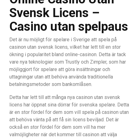
Svensk Licens –
Casino utan spelpaus
Det är nu möjligt för spelare i Sverige att spela på
casinon utan svensk licens, vilket har lett till en stor
ökning i popularitet bland online-casinon. Detta är tack
vare nya teknologier som Trustly och Zimpler, som har
möjliggjort för spelare att göra insättningar och
uttagningar utan att behöva använda traditionella
betalningsmetoder som bankomlåsen.
Detta har lett till att många nya casinon utan svensk
licens har öppnat sina dörrar för svenska spelare. Detta
är en stor fördel för dem som vill spela på casinon utan
att behöva vänta på att få sin licens beviljad. Det är
också en stor fördel för dem som vill ha mer
valmöjligheter när det kommer till casinon att välja