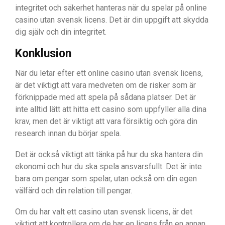
integritet och säkerhet hanteras när du spelar på online
casino utan svensk licens. Det är din uppgift att skydda
dig själv och din integritet.
Konklusion
När du letar efter ett online casino utan svensk licens,
är det viktigt att vara medveten om de risker som är
förknippade med att spela på sådana platser. Det är
inte alltid lätt att hitta ett casino som uppfyller alla dina
krav, men det är viktigt att vara försiktig och göra din
research innan du börjar spela.
Det är också viktigt att tänka på hur du ska hantera din
ekonomi och hur du ska spela ansvarsfullt. Det är inte
bara om pengar som spelar, utan också om din egen
välfärd och din relation till pengar.
Om du har valt ett casino utan svensk licens, är det
viktigt att kontrollera om de har en licens från en annan