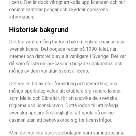
licens. Det är dock viktigt att kolla upp licensen och hur
casinot hanterar pengar och skyddar spelarens
information.
Historisk bakgrund
Det har varit en lång historia bakom online-casinon utan
svensk licens. Det började redan på 1990-talet, när
internet och datorer blev allt vanligare i Sverige. Det var
då som första online-casinon började uppkomma, och
många av dem var utan svensk licens.
Det var en tid av stor förändring och utveckling, och
många spelbolag valde att etablera sig i andra länder,
som Malta och Gibraltar, för att undvika de svenska
reglerna och licenskraven. Detta ledde till att många
svenska spelare fick möjlighet att spela på online-
casinon utan att behöva oroa sig för licensfrågor.
Men det var inte bara spelbolagen som var intressanta