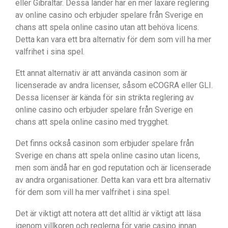
eller Gibraltar. Dessa länder har en mer laxare reglering
av online casino och erbjuder spelare från Sverige en
chans att spela online casino utan att behöva licens.
Detta kan vara ett bra alternativ för dem som vill ha mer
valfrihet i sina spel.
Ett annat alternativ är att använda casinon som är
licenserade av andra licenser, såsom eCOGRA eller GLI.
Dessa licenser är kända för sin strikta reglering av
online casino och erbjuder spelare från Sverige en
chans att spela online casino med trygghet.
Det finns också casinon som erbjuder spelare från
Sverige en chans att spela online casino utan licens,
men som ändå har en god reputation och är licenserade
av andra organisationer. Detta kan vara ett bra alternativ
för dem som vill ha mer valfrihet i sina spel.
Det är viktigt att notera att det alltid är viktigt att läsa
igenom villkoren och reglerna för varje casino innan