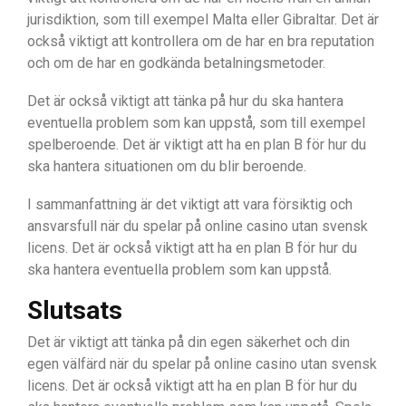
jurisdiktion, som till exempel Malta eller Gibraltar. Det är
också viktigt att kontrollera om de har en bra reputation
och om de har en godkända betalningsmetoder.
Det är också viktigt att tänka på hur du ska hantera
eventuella problem som kan uppstå, som till exempel
spelberoende. Det är viktigt att ha en plan B för hur du
ska hantera situationen om du blir beroende.
I sammanfattning är det viktigt att vara försiktig och
ansvarsfull när du spelar på online casino utan svensk
licens. Det är också viktigt att ha en plan B för hur du
ska hantera eventuella problem som kan uppstå.
Slutsats
Det är viktigt att tänka på din egen säkerhet och din
egen välfärd när du spelar på online casino utan svensk
licens. Det är också viktigt att ha en plan B för hur du