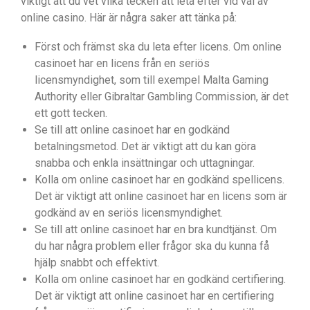
viktigt att du vet vilka tecken att leta efter vid val av
online casino. Här är några saker att tänka på:
Först och främst ska du leta efter licens. Om online
casinoet har en licens från en seriös
licensmyndighet, som till exempel Malta Gaming
Authority eller Gibraltar Gambling Commission, är det
ett gott tecken.
Se till att online casinoet har en godkänd
betalningsmetod. Det är viktigt att du kan göra
snabba och enkla insättningar och uttagningar.
Kolla om online casinoet har en godkänd spellicens.
Det är viktigt att online casinoet har en licens som är
godkänd av en seriös licensmyndighet.
Se till att online casinoet har en bra kundtjänst. Om
du har några problem eller frågor ska du kunna få
hjälp snabbt och effektivt.
Kolla om online casinoet har en godkänd certifiering.
Det är viktigt att online casinoet har en certifiering