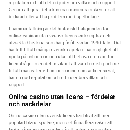
reputation och att det erbjuder bra villkor och support.
Genom att göra detta kan man minimera risken för att
bli lurad eller att ha problem med spelbolaget.
I sammanfattning är det historiskt bakgrunden för
online-casinon utan svensk licens en komplex och
utvecklad historia som har pågått sedan 1990-talet. Det
har lett till att många svenska spelare har möjlighet att
spela på online-casinon utan att behöva oroa sig för
licensfrågor, men det är viktigt att vara försiktig och se
till att man väljer ett online-casino som är licensierat,
har en god reputation och erbjuder bra villkor och
support.
Online casino utan licens – fördelar
och nackdelar
Online casino utan svensk licens har blivit allt mer
populärt bland spelare, men det finns flera saker att
tänka på innan man spelar på ett online casino utan