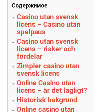
Содержимое
Casino utan svensk
licens – Casino utan
spelpaus
Casino utan svensk
licens – risker och
fördelar
Zimpler casino utan
svensk licens
Online Casino utan
licens – är det lagligt?
Historisk bakgrund
Online casino utan