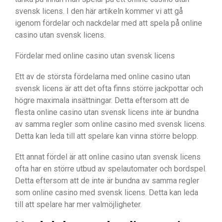
svensk licens. I den här artikeln kommer vi att gå
igenom fördelar och nackdelar med att spela på online
casino utan svensk licens.
Fördelar med online casino utan svensk licens
Ett av de största fördelarna med online casino utan
svensk licens är att det ofta finns större jackpottar och
högre maximala insättningar. Detta eftersom att de
flesta online casino utan svensk licens inte är bundna
av samma regler som online casino med svensk licens.
Detta kan leda till att spelare kan vinna större belopp.
Ett annat fördel är att online casino utan svensk licens
ofta har en större utbud av spelautomater och bordspel.
Detta eftersom att de inte är bundna av samma regler
som online casino med svensk licens. Detta kan leda
till att spelare har mer valmöjligheter.