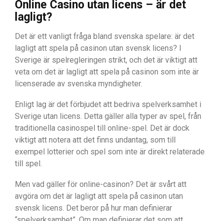
Online Casino utan licens – är det
lagligt?
Det är ett vanligt fråga bland svenska spelare: är det
lagligt att spela på casinon utan svensk licens? I
Sverige är spelregleringen strikt, och det är viktigt att
veta om det är lagligt att spela på casinon som inte är
licenserade av svenska myndigheter.
Enligt lag är det förbjudet att bedriva spelverksamhet i
Sverige utan licens. Detta gäller alla typer av spel, från
traditionella casinospel till online-spel. Det är dock
viktigt att notera att det finns undantag, som till
exempel lotterier och spel som inte är direkt relaterade
till spel.
Men vad gäller för online-casinon? Det är svårt att
avgöra om det är lagligt att spela på casinon utan
svensk licens. Det beror på hur man definierar
“spelverksamhet”. Om man definierar det som att