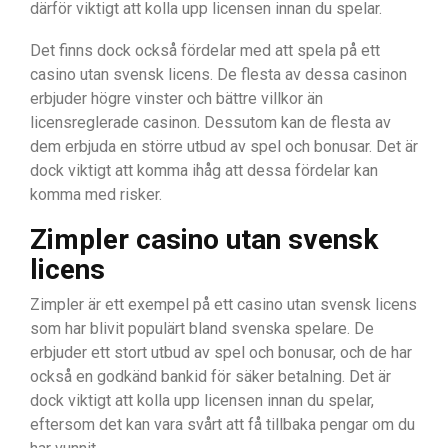
därför viktigt att kolla upp licensen innan du spelar.
Det finns dock också fördelar med att spela på ett
casino utan svensk licens. De flesta av dessa casinon
erbjuder högre vinster och bättre villkor än
licensreglerade casinon. Dessutom kan de flesta av
dem erbjuda en större utbud av spel och bonusar. Det är
dock viktigt att komma ihåg att dessa fördelar kan
komma med risker.
Zimpler casino utan svensk
licens
Zimpler är ett exempel på ett casino utan svensk licens
som har blivit populärt bland svenska spelare. De
erbjuder ett stort utbud av spel och bonusar, och de har
också en godkänd bankid för säker betalning. Det är
dock viktigt att kolla upp licensen innan du spelar,
eftersom det kan vara svårt att få tillbaka pengar om du