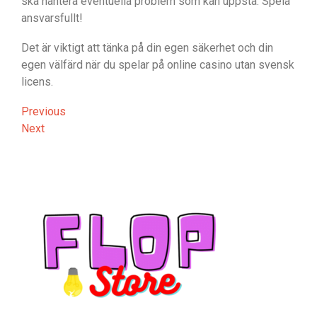
ska hantera eventuella problem som kan uppstå. Spela
ansvarsfullt!
Det är viktigt att tänka på din egen säkerhet och din
egen välfärd när du spelar på online casino utan svensk
licens.
Post
Previous
Previous
Post
Next
Next
navigation
Post