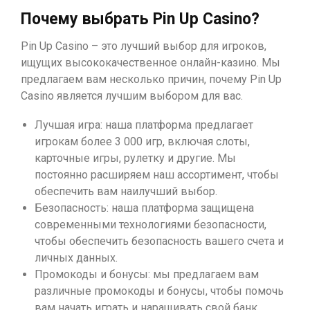
Почему выбрать Pin Up Casino?
Pin Up Casino – это лучший выбор для игроков,
ищущих высококачественное онлайн-казино. Мы
предлагаем вам несколько причин, почему Pin Up
Casino является лучшим выбором для вас.
Лучшая игра: наша платформа предлагает
игрокам более 3 000 игр, включая слоты,
карточные игры, рулетку и другие. Мы
постоянно расширяем наш ассортимент, чтобы
обеспечить вам наилучший выбор.
Безопасность: наша платформа защищена
современными технологиями безопасности,
чтобы обеспечить безопасность вашего счета и
личных данных.
Промокоды и бонусы: мы предлагаем вам
различные промокоды и бонусы, чтобы помочь
вам начать играть и наращивать свой банк.