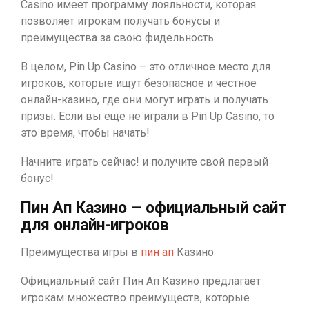
Casino имеет программу лояльности, которая
позволяет игрокам получать бонусы и
преимущества за свою фидельность.
В целом, Pin Up Casino – это отличное место для
игроков, которые ищут безопасное и честное
онлайн-казино, где они могут играть и получать
призы. Если вы еще не играли в Pin Up Casino, то
это время, чтобы начать!
Начните играть сейчас! и получите свой первый
бонус!
Пин Ап Казино – официальный сайт
для онлайн-игроков
Преимущества игры в
пин ап
Казино
Официальный сайт Пин Ап Казино предлагает
игрокам множество преимуществ, которые