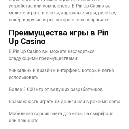
устройства или компьютера. В Pin Up Casino вы
можете играть в слоты, карточные игры, рулетку,
покер и другие игры, которые вам понравятся.
Преимущества игры в Pin
Up Casino
В Pin Up Casino вы можете насладиться
следующими преимуществами:
Уникальный дизайн и интерфейс, который легко
использовать
Более 3 000 игр от ведущих разработчиков
Возможность играть на деньги или в режиме demo
Мобильная версия сайта для игры на смартфоне
или планшете