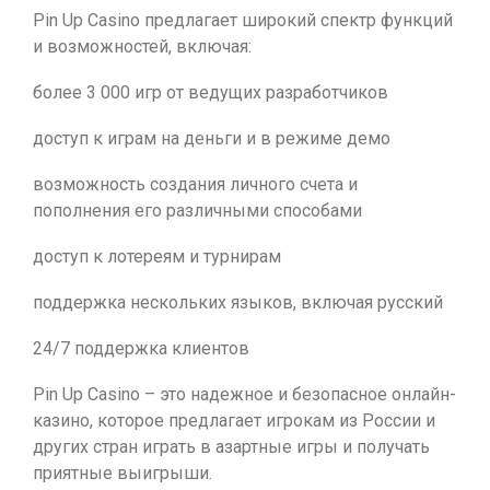
Pin Up Casino предлагает широкий спектр функций
и возможностей, включая:
более 3 000 игр от ведущих разработчиков
доступ к играм на деньги и в режиме демо
возможность создания личного счета и
пополнения его различными способами
доступ к лотереям и турнирам
поддержка нескольких языков, включая русский
24/7 поддержка клиентов
Pin Up Casino – это надежное и безопасное онлайн-
казино, которое предлагает игрокам из России и
других стран играть в азартные игры и получать
приятные выигрыши.