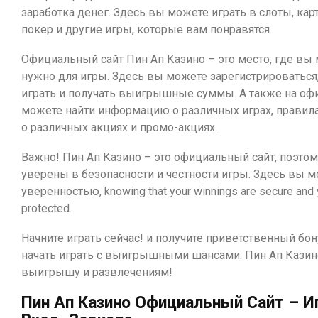
заработка денег. Здесь вы можете играть в слоты, кар
покер и другие игры, которые вам понравятся.
Официальный сайт Пин Ап Казино – это место, где вы 
нужно для игры. Здесь вы можете зарегистрироваться,
играть и получать выигрышные суммы. А также на оф
можете найти информацию о различных играх, правилах
о различных акциях и промо-акциях.
Важно! Пин Ап Казино – это официальный сайт, поэто
уверены в безопасности и честности игры. Здесь вы м
уверенностью, knowing that your winnings are secure and y
protected.
Начните играть сейчас! и получите приветственный бо
начать играть с выигрышными шансами. Пин Ап Казино
выигрышу и развлечениям!
Пин Ап Казино Официальный Сайт – И