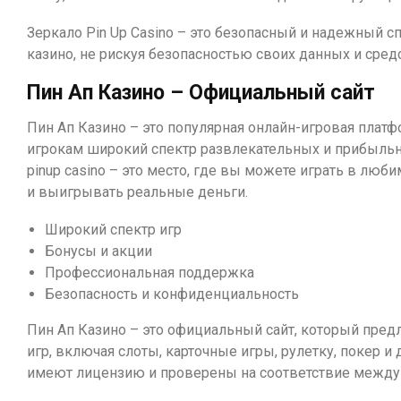
Зеркало Pin Up Casino – это безопасный и надежный сп
казино, не рискуя безопасностью своих данных и средс
Пин Ап Казино – Официальный сайт
Пин Ап Казино – это популярная онлайн-игровая платф
игрокам широкий спектр развлекательных и прибыльн
pinup casino – это место, где вы можете играть в люб
и выигрывать реальные деньги.
Широкий спектр игр
Бонусы и акции
Профессиональная поддержка
Безопасность и конфиденциальность
Пин Ап Казино – это официальный сайт, который предл
игр, включая слоты, карточные игры, рулетку, покер и 
имеют лицензию и проверены на соответствие между