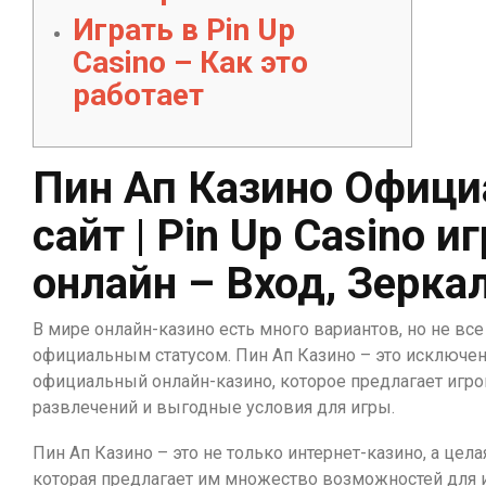
Играть в Pin Up
Casino – Как это
работает
Пин Ап Казино Офиц
сайт | Pin Up Casino и
онлайн – Вход, Зерка
В мире онлайн-казино есть много вариантов, но не все
официальным статусом. Пин Ап Казино – это исключен
официальный онлайн-казино, которое предлагает игр
развлечений и выгодные условия для игры.
Пин Ап Казино – это не только интернет-казино, а цел
которая предлагает им множество возможностей для и