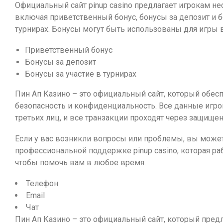
Официальный сайт pinup casino предлагает игрокам не
включая приветственный бонус, бонусы за депозит и б
турнирах. Бонусы могут быть использованы для игры в
Приветственный бонус
Бонусы за депозит
Бонусы за участие в турнирах
Пин Ап Казино – это официальный сайт, который обес
безопасность и конфиденциальность. Все данные игр
третьих лиц, и все транзакции проходят через защище
Если у вас возникли вопросы или проблемы, вы может
профессиональной поддержке pinup casino, которая раб
чтобы помочь вам в любое время.
Телефон
Email
Чат
Пин Ап Казино – это официальный сайт, который пред