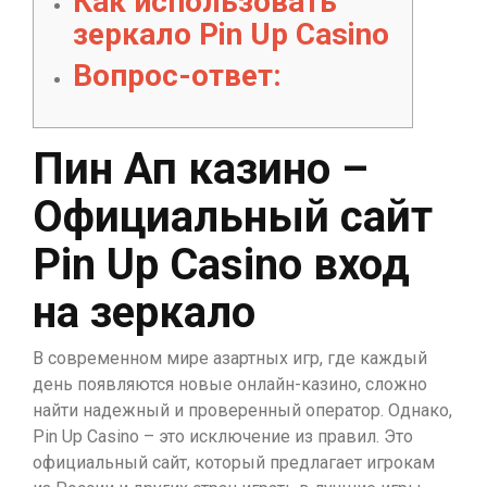
Как использовать
зеркало Pin Up Casino
Вопрос-ответ:
Пин Ап казино –
Официальный сайт
Pin Up Casino вход
на зеркало
В современном мире азартных игр, где каждый
день появляются новые онлайн-казино, сложно
найти надежный и проверенный оператор. Однако,
Pin Up Casino – это исключение из правил. Это
официальный сайт, который предлагает игрокам