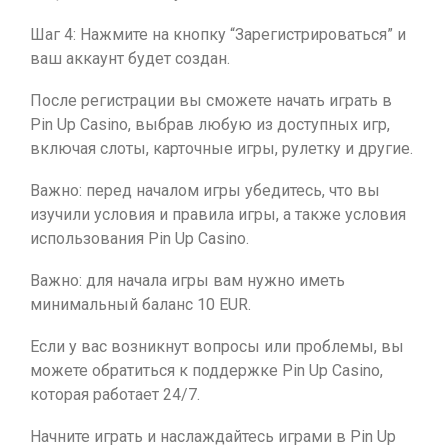
Шаг 4: Нажмите на кнопку “Зарегистрироваться” и
ваш аккаунт будет создан.
После регистрации вы сможете начать играть в
Pin Up Casino, выбрав любую из доступных игр,
включая слоты, карточные игры, рулетку и другие.
Важно: перед началом игры убедитесь, что вы
изучили условия и правила игры, а также условия
использования Pin Up Casino.
Важно: для начала игры вам нужно иметь
минимальный баланс 10 EUR.
Если у вас возникнут вопросы или проблемы, вы
можете обратиться к поддержке Pin Up Casino,
которая работает 24/7.
Начните играть и наслаждайтесь играми в Pin Up