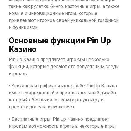
такие как рулетка, бинго, карточные игры, а также
новые и инновационные игры, которые
привлекают игроков своей уникальной графикой
и функциями.
Основные функции Pin Up
Казино
Pin Up Казино предлагает игрокам несколько
функций, которые делают его популярным среди
игроков:
• Уникальная графика и интерфейс: Pin Up Казино
имеет современный и привлекательный дизайн,
который обеспечивает комфортную игру и
простоту доступа к функциям.
• Бесплатные игры: Pin Up Казино предлагает
игрокам возможность играть в некоторые игры