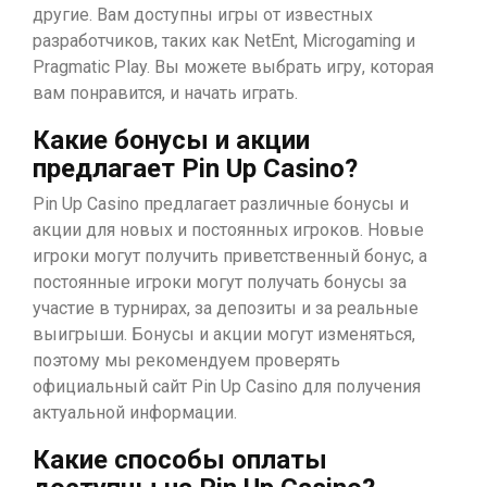
другие. Вам доступны игры от известных
разработчиков, таких как NetEnt, Microgaming и
Pragmatic Play. Вы можете выбрать игру, которая
вам понравится, и начать играть.
Какие бонусы и акции
предлагает Pin Up Casino?
Pin Up Casino предлагает различные бонусы и
акции для новых и постоянных игроков. Новые
игроки могут получить приветственный бонус, а
постоянные игроки могут получать бонусы за
участие в турнирах, за депозиты и за реальные
выигрыши. Бонусы и акции могут изменяться,
поэтому мы рекомендуем проверять
официальный сайт Pin Up Casino для получения
актуальной информации.
Какие способы оплаты