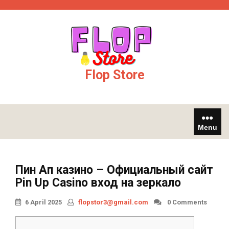
Skip
ck forum
hacklink
film izle
hacklink
jojobet
Galabet
kingroyal
jojobe
to
content
Flop Store
Menu
Пин Ап казино – Официальный сайт
Pin Up Casino вход на зеркало
6 April 2025
flopstor3@gmail.com
0 Comments