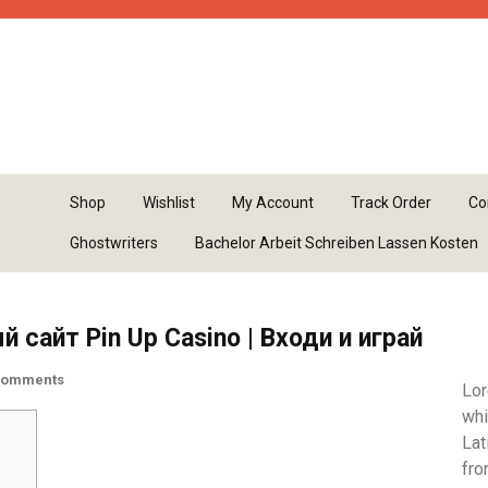
Shop
Wishlist
My Account
Track Order
Co
Ghostwriters
Bachelor Arbeit Schreiben Lassen Kosten
 сайт Pin Up Casino | Входи и играй
Comments
Lor
whi
Lat
fro