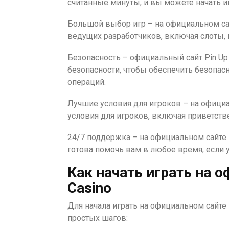
считанные минуты, и вы можете начать и
Большой выбор игр – на официальном сайт
ведущих разработчиков, включая слоты, к
Безопасность – официальный сайт Pin Up
безопасности, чтобы обеспечить безопа
операций.
Лучшие условия для игроков – на официа
условия для игроков, включая приветст
24/7 поддержка – на официальном сайте 
готова помочь вам в любое время, если 
Как начать играть на 
Casino
Для начала играть на официальном сайте
простых шагов: