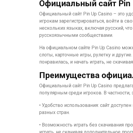
Официальный сайт Pin 
Официальный сайт Pin Up Casino – это у
игрокам зарегистрироваться, войти в свой
нескольких языках, включая русский, что
русскоязычными сообществами.
На официальном сайте Pin Up Casino мож
слоты, карточные игры, рулетку и другие.
понравилась, и начать играть, не скачив
Преимущества официаль
Официальный сайт Pin Up Casino предлаг
популярным среди игроков. В частности, э
• Удобство использования: сайт доступен 
разных стран.
• Возможность играть без скачивания пр
играть, не скачивая дополнительное про