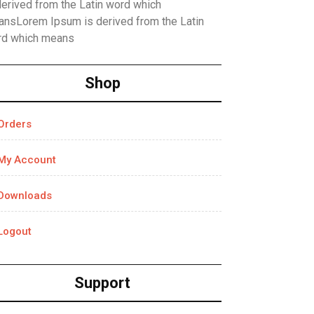
derived from the Latin word which
nsLorem Ipsum is derived from the Latin
rd which means
Shop
Orders
My Account
Downloads
Logout
Support