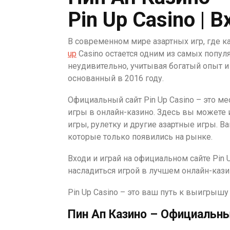
Pin Up Casino | 
В современном мире азартных игр, где 
up
Casino остается одним из самых попул
неудивительно, учитывая богатый опыт и 
основанный в 2016 году.
Официальный сайт Pin Up Casino – это ме
игры в онлайн-казино. Здесь вы можете и
игры, рулетку и другие азартные игры. В
которые только появились на рынке.
Входи и играй на официальном сайте Pin 
насладиться игрой в лучшем онлайн-кази
Pin Up Casino – это ваш путь к выигрышу 
Пин Ап Казино – Официальный