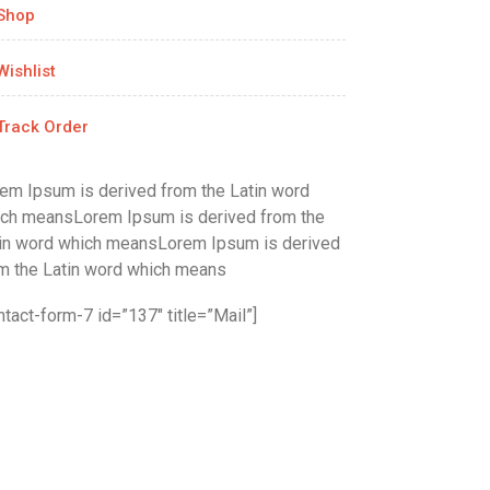
Shop
Wishlist
Track Order
em Ipsum is derived from the Latin word
ch meansLorem Ipsum is derived from the
in word which meansLorem Ipsum is derived
m the Latin word which means
ntact-form-7 id=”137″ title=”Mail”]