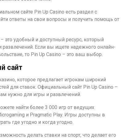
альном сайте Pin Up Casino есть раздел с
айти ответы на свои вопросы и получить помощь от
 – это удобный и доступный ресурс, который
и развлечений. Если вы ищете надежного онлайн-
ольствие, то Pin Up Casino – это ваш выбор.
ый сайт
казино, которое предлагает игрокам широкий
тей для ставок. Официальный сайт Pin Up Casino –
 вам нужно для игры и развлечений.
ожете найти более 3 000 игр от ведущих
icrogaming и Pragmatic Play. Игры доступны в
рать где угодно и когда угодно.
озможность делать ставки на спорт, что делает его