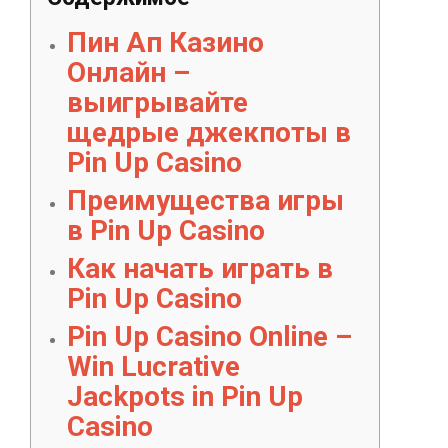
Пин Ап Казино
Онлайн –
выигрывайте
щедрые джекпоты в
Pin Up Casino
Преимущества игры
в Pin Up Casino
Как начать играть в
Pin Up Casino
Pin Up Casino Online –
Win Lucrative
Jackpots in Pin Up
Casino