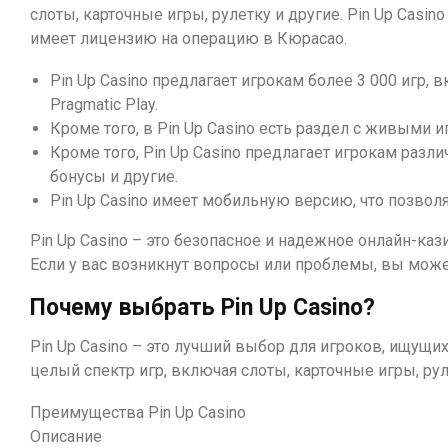
слоты, карточные игры, рулетку и другие. Pin Up Casi
имеет лицензию на операцию в Кюрасао.
Pin Up Casino предлагает игрокам более 3 000 игр, 
Pragmatic Play.
Кроме того, в Pin Up Casino есть раздел с живыми и
Кроме того, Pin Up Casino предлагает игрокам раз
бонусы и другие.
Pin Up Casino имеет мобильную версию, что позволя
Pin Up Casino – это безопасное и надежное онлайн-ка
Если у вас возникнут вопросы или проблемы, вы можете
Почему выбрать Pin Up Casino?
Pin Up Casino – это лучший выбор для игроков, ищущ
целый спектр игр, включая слоты, карточные игры, рул
Преимущества Pin Up Casino
Описание