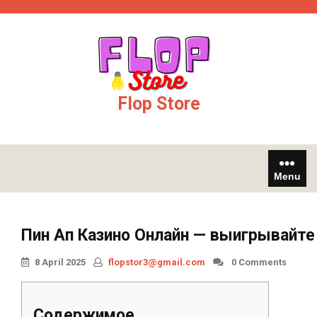
Skip
groyal
jojobet
to
content
Flop Store
Menu
Пин Ап Казино Онлайн — выигрывайте
8 April 2025
flopstor3@gmail.com
0 Comments
Содержимое