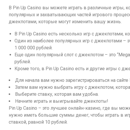
В Pin Up Casino вы можете играть в различные игры,
популярных и захватывающих частей игрового процесса
джекпотами, которые могут изменить вашу жизнь.
В Pin Up Casino есть несколько игр с джекпотами, 
Один из наиболее популярных игр с джекпотами – эт
1 000 000 рублей.
Еще один популярный слот с джекпотом – это “Mega
рублей.
Кроме того, в Pin Up Casino есть и другие игры с д
Для начала вам нужно зарегистрироваться на сайте P
Затем вам нужно выбрать игру с джекпотом, котора
Выберите ставку, которая вам удобна.
Начните играть и выигрывайте джекпоты!
Pin Up Casino – это лучшее онлайн-казино, где вы мо
нужно иметь большие суммы денег, чтобы играть в иг
ставкой, равной 10 рублей.