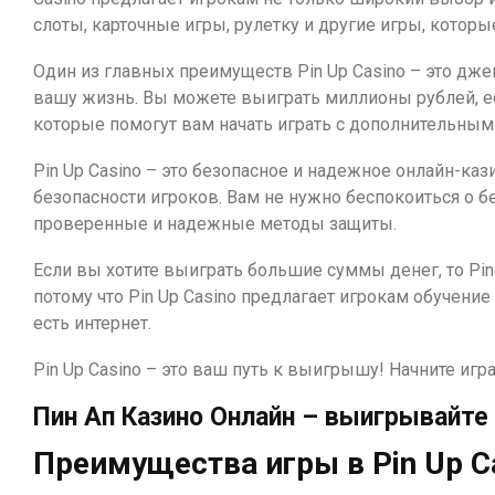
слоты, карточные игры, рулетку и другие игры, которы
Один из главных преимуществ Pin Up Casino – это дже
вашу жизнь. Вы можете выиграть миллионы рублей, если
которые помогут вам начать играть с дополнительным
Pin Up Casino – это безопасное и надежное онлайн-ка
безопасности игроков. Вам не нужно беспокоиться о бе
проверенные и надежные методы защиты.
Если вы хотите выиграть большие суммы денег, то Pin
потому что Pin Up Casino предлагает игрокам обучени
есть интернет.
Pin Up Casino – это ваш путь к выигрышу! Начните игр
Пин Ап Казино Онлайн – выигрывайте
Преимущества игры в Pin Up C