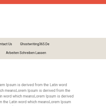
ntact Us
Ghostwriting365.de
Arbeiten Schreiben Lassen
em Ipsum is derived from the Latin word
ch meansLorem Ipsum is derived from the
in word which meansLorem Ipsum is derived
m the Latin word which meansLorem Ipsum