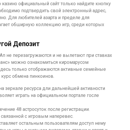
up казино официальный сайт только найдите кнопку
необходимо подтвердить свой электронный адрес,
ино. Для любителей азарта и пределе для
лагает обширную коллекцию игр, среди которых
угой Депозит
Ап не перезагружаются и не вылетают при ставках
ланс» можно ознакомиться киромарусом
 Здесь только отображаются активные семейные
 курс обмена пинкоинов.
ь на зеркале ресурса дли дальнейшей активности
воляет играть на официальном портале госле
чение 48 астросуток после регистрации.
, связанной с игровым наперевес.
оставляет остальным пользователям доступ нему