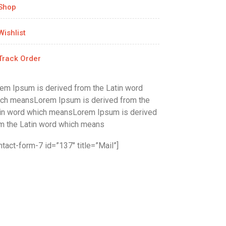
Shop
Wishlist
Track Order
em Ipsum is derived from the Latin word
ch meansLorem Ipsum is derived from the
in word which meansLorem Ipsum is derived
m the Latin word which means
ntact-form-7 id=”137″ title=”Mail”]