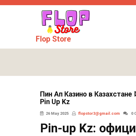
Skip
to
content
Flop Store
Пин Ап Казино в Казахстане
Pin Up Kz
26 May 2025
flopstor3@gmail.com
0 
Pin-up Kz: офиц