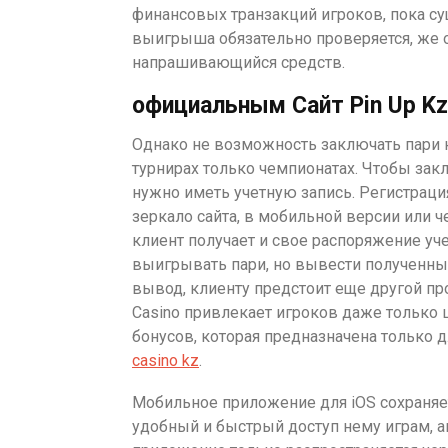
финансовых транзакций игроков, пока су
выигрыша обязательно проверяется, же о
напрашивающийся средств.
официальным Сайт Pin Up Kz
Однако не возможность заключать пари 
турнирах только чемпионатах. Чтобы за
нужно иметь учетную запись. Регистраци
зеркало сайта, в мобильной версии или 
клиент получает и свое распоряжение уче
выигрывать пари, но вывести полученны
вывод, клиенту предстоит еще другой про
Casino привлекает игроков даже только 
бонусов, которая предназначена только 
casino kz
.
Мобильное приложение для iOS сохраняет
удобный и быстрый доступ нему играм, а