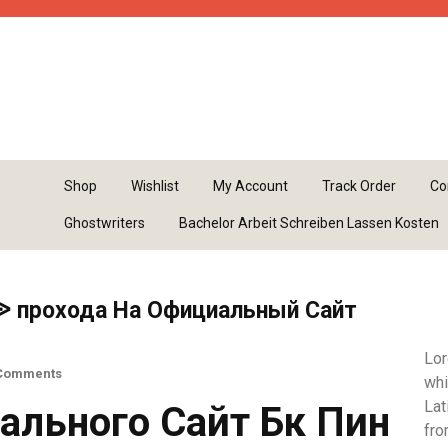
Shop
Wishlist
My Account
Track Order
Co
Ghostwriters
Bachelor Arbeit Schreiben Lassen Kosten
 ᐉ прохода На Официальный Сайт
Lor
Comments
whi
Lat
иального Сайт Бк Пин
fro