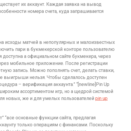
ществует их аккаунт. Каждая заявка на вывод
собенности номера счета, куда запрашивается
на исходы матчей в непопулярных и малоизвестных
ключить пари в букмекерской конторе пользователю
я доступна а официальном сайте букмекера, через
через мобильное приложение. После регистрации
тную запись. Можно пополнять счет, делать ставки,
е выигрыши нельзя. Чтобы сделалось доступен
цедура – верификация аккаунта.” “[newline]Pin Up
широким ассортиментом игр, но а щедрой системой
для новых, же и для умелых пользователей
pin up
” “все основные функции сайта, предлагая
ккаунту только операциям с финансами. Поскольку