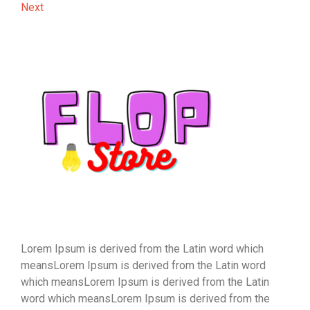
Post
Next
Next
navigation
Post
Lorem Ipsum is derived from the Latin word which
meansLorem Ipsum is derived from the Latin word
which meansLorem Ipsum is derived from the Latin
word which meansLorem Ipsum is derived from the