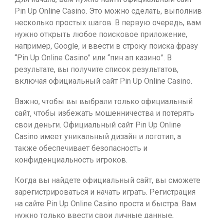
Pin Up Online Casino. Это можно сделать, выполнив
несколько простых шагов. В первую очередь, вам
нужно открыть любое поисковое приложение,
например, Google, и ввести в строку поиска фразу
“Pin Up Online Casino” или “пин ап казино”. В
результате, вы получите список результатов,
включая официальный сайт Pin Up Online Casino.
Важно, чтобы вы выбрали только официальный
сайт, чтобы избежать мошенничества и потерять
свои деньги. Официальный сайт Pin Up Online
Casino имеет уникальный дизайн и логотип, а
также обеспечивает безопасность и
конфиденциальность игроков.
Когда вы найдете официальный сайт, вы сможете
зарегистрироваться и начать играть. Регистрация
на сайте Pin Up Online Casino проста и быстра. Вам
нужно только ввести свои личные данные,