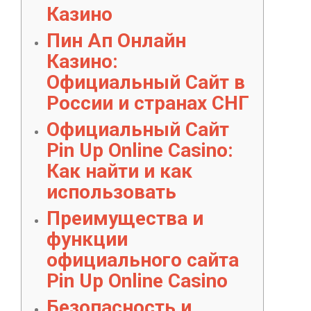
Казино
Пин Ап Онлайн
Казино:
Официальный Сайт в
России и странах СНГ
Официальный Сайт
Pin Up Online Casino:
Как найти и как
использовать
Преимущества и
функции
официального сайта
Pin Up Online Casino
Безопасность и