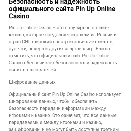
Безопасность и надежность
официального сайта Pin Up Online
Casino
Pin Up Online Casino – это популярное онлайн-
казино, которое предлагает игрокам из России и
стран СНГ широкий спектр игровых автоматов,
рулетки, покера и других азартных игр. Важно
отметить, что официальный сайт Pin Up Online
Casino обеспечивает безопасность и надежность
своих пользователей.
Шифрование данных
Официальный сайт Pin Up Online Casino использует
шифрование данных, чтобы обеспечить
безопасность передачи информации между
игроками и казино. Это означает, что все данные,
передаваемые между игроками и казино,
зашифрованы и не могут быть доступны третьим