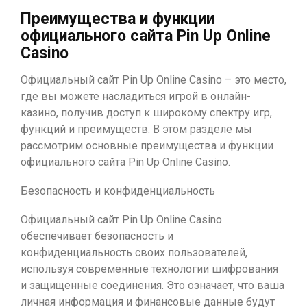
Преимущества и функции
официального сайта Pin Up Online
Casino
Официальный сайт Pin Up Online Casino – это место,
где вы можете насладиться игрой в онлайн-
казино, получив доступ к широкому спектру игр,
функций и преимуществ. В этом разделе мы
рассмотрим основные преимущества и функции
официального сайта Pin Up Online Casino.
Безопасность и конфиденциальность
Официальный сайт Pin Up Online Casino
обеспечивает безопасность и
конфиденциальность своих пользователей,
используя современные технологии шифрования
и защищенные соединения. Это означает, что ваша
личная информация и финансовые данные будут