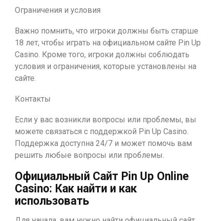
Ограничения и условия
Важно помнить, что игроки должны быть старше
18 лет, чтобы играть на официальном сайте Pin Up
Casino. Кроме того, игроки должны соблюдать
условия и ограничения, которые установлены на
сайте.
Контакты
Если у вас возникли вопросы или проблемы, вы
можете связаться с поддержкой Pin Up Casino.
Поддержка доступна 24/7 и может помочь вам
решить любые вопросы или проблемы.
Официальный Сайт Pin Up Online
Casino: Как найти и как
использовать
Для начала, вам нужно найти официальный сайт