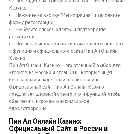
Перейдите на официальный сайт Пин Ап Онлайн
Казино.
Нажмите на кнопку “Регистрация” и заполните
форму регистрации.
Выберите способ оплаты и подтвердите
регистрацию.
После регистрации вы получите доступ к играм
и функциям официального сайта Пин Ап Онлайн
Казино.
Пин Ап Онлайн Казино – это отличный выбор для
игроков из России и стран СНГ, которые ищут
безопасный и надежный онлайн-казино.
Официальный сайт Пин Ап Онлайн Казино
предлагает широкий спектр игр и функций, чтобы
обеспечить игрокам максимальное
удовлетворение.
Пин Ап Онлайн Казино:
Официальный Сайт в России и