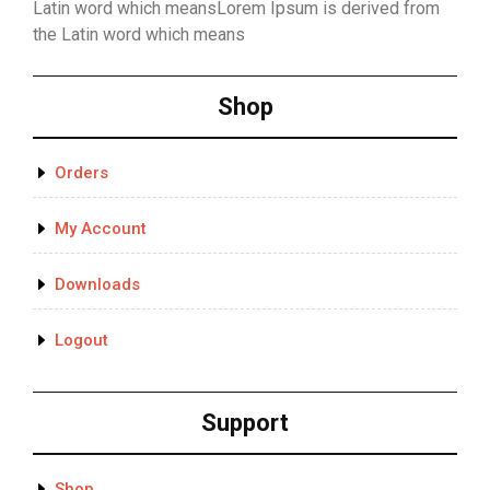
Latin word which meansLorem Ipsum is derived from
the Latin word which means
Shop
Orders
My Account
Downloads
Logout
Support
Shop