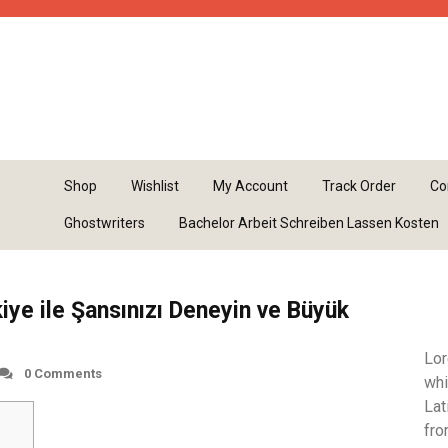
Shop
Wishlist
My Account
Track Order
Co
Ghostwriters
Bachelor Arbeit Schreiben Lassen Kosten
kiye ile Şansınızı Deneyin ve Büyük
Lor
0 Comments
whi
Lat
fro