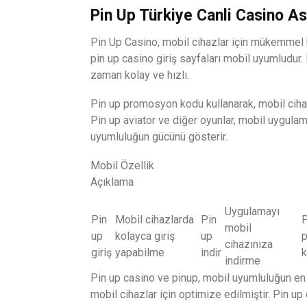
Pin Up Türkiye Canli Casino As
Pin Up Casino, mobil cihazlar için mükemmel bi
pin up casino giriş sayfaları mobil uyumludur. 
zaman kolay ve hızlı.
Pin up promosyon kodu kullanarak, mobil cihazı
Pin up aviator ve diğer oyunlar, mobil uygulam
uyumluluğun gücünü gösterir.
Mobil Özellik
Açıklama
Uygulamayı
Pin
Mobil cihazlarda
Pin
P
mobil
up
kolayca giriş
up
cihazınıza
giriş
yapabilme
indir
indirme
Pin up casino ve pinup, mobil uyumluluğun en iy
mobil cihazlar için optimize edilmiştir. Pin up 