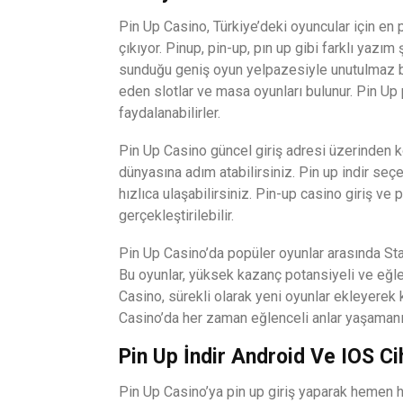
Pin Up Casino, Türkiye’deki oyuncular için en 
çıkıyor. Pinup, pin-up, pın up gibi farklı yazım 
sunduğu geniş oyun yelpazesiyle unutulmaz bi
eden slotlar ve masa oyunları bulunur. Pin Up
faydalanabilirler.
Pin Up Casino güncel giriş adresi üzerinden k
dünyasına adım atabilirsiniz. Pin up indir seç
hızlıca ulaşabilirsiniz. Pin-up casino giriş ve
gerçekleştirilebilir.
Pin Up Casino’da popüler oyunlar arasında Star
Bu oyunlar, yüksek kazanç potansiyeli ve eğlen
Casino, sürekli olarak yeni oyunlar ekleyerek 
Casino’da her zaman eğlenceli anlar yaşamanız
Pin Up İndir Android Ve IOS Ci
Pin Up Casino’ya pin up giriş yaparak hemen h