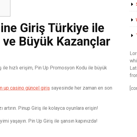
ne Giriş Türkiye ile
n ve Büyük Kazançlar
Lor
whi
ş ile hızlı erişim, Pin Up Promosyon Kodu ile büyük
Lat
fro
in up casino güncel giriş
sayesinde her zaman en son
[co
 artırın. Pinup Giriş ile kolayca oyunlara erişin!
imi yaşayın. Pin Up Giriş ile şansın kapınızda!