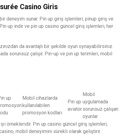
surée Casino Giris
r deneyim sunar. Pin up giriş işlemleri, pinup giriş ve
Pin up indir ve pin up casino güncel giriş işlemleri, her
nızdan da avantajlı bir şekilde oyun oynayabilirsiniz.
ada sorunsuz çalışır. Pin-up ve pın up terimleri, mobil
Mobil
in up
Mobil cihazlarda
Pin up
uygulamada
promosyon
kullanılabilen
aviator
sorunsuz çalışan
kodu
promosyon kodları
oyunlar
i örnekleridir. Pin up casino güncel giriş işlemleri,
casino, mobil deneyimini sürekli olarak geliştirir.