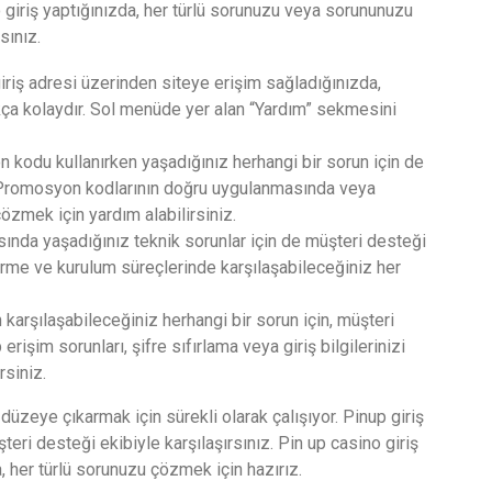
 giriş yaptığınızda, her türlü sorunuzu veya sorununuzu
sınız.
iriş adresi üzerinden siteye erişim sağladığınızda,
kça kolaydır. Sol menüde yer alan “Yardım” sekmesini
odu kullanırken yaşadığınız herhangi bir sorun için de
. Promosyon kodlarının doğru uygulanmasında veya
özmek için yardım alabilirsiniz.
asında yaşadığınız teknik sorunlar için de müşteri desteği
rme ve kurulum süreçlerinde karşılaşabileceğiniz her
n karşılaşabileceğiniz herhangi bir sorun için, müşteri
erişim sorunları, şifre sıfırlama veya giriş bilgilerinizi
siniz.
düzeye çıkarmak için sürekli olarak çalışıyor. Pinup giriş
eri desteği ekibiyle karşılaşırsınız. Pin up casino giriş
, her türlü sorunuzu çözmek için hazırız.