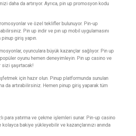
inizi daha da artırıyor. Ayrıca, pin up promosyon kodu
romosyonlar ve özel teklifler bulunuyor. Pin-up
şabilirsiniz. Pin up indir ve pın up mobil uygulamasını
 pinup giriş yapın.
mosyonlar, oyunculara büyük kazançlar sağlıyor. Pin up
k popüler oyunu hemen deneyimleyin. Pin up casino ve
 sizi şaşırtacak!
şfetmek için hazır olun. Pinup platformunda sunulan
a da artırabilirsiniz. Hemen pinup giriş yaparak tüm
ızlı para yatırma ve çekme işlemleri sunar. Pin-up casino
e kolayca bakiye yükleyebilir ve kazançlarınızı anında