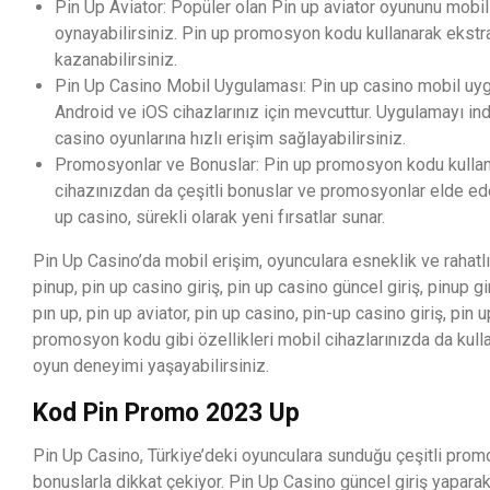
Pin Up Aviator: Popüler olan Pin up aviator oyununu mobil
oynayabilirsiniz. Pin up promosyon kodu kullanarak ekstr
kazanabilirsiniz.
Pin Up Casino Mobil Uygulaması: Pin up casino mobil uy
Android ve iOS cihazlarınız için mevcuttur. Uygulamayı ind
casino oyunlarına hızlı erişim sağlayabilirsiniz.
Promosyonlar ve Bonuslar: Pin up promosyon kodu kullan
cihazınızdan da çeşitli bonuslar ve promosyonlar elde ede
up casino, sürekli olarak yeni fırsatlar sunar.
Pin Up Casino’da mobil erişim, oyunculara esneklik ve rahatlı
pinup, pin up casino giriş, pin up casino güncel giriş, pinup giri
pın up, pin up aviator, pin up casino, pin-up casino giriş, pin u
promosyon kodu gibi özellikleri mobil cihazlarınızda da kullan
oyun deneyimi yaşayabilirsiniz.
Kod Pin Promo 2023 Up
Pin Up Casino, Türkiye’deki oyunculara sunduğu çeşitli prom
bonuslarla dikkat çekiyor. Pin Up Casino güncel giriş yaparak