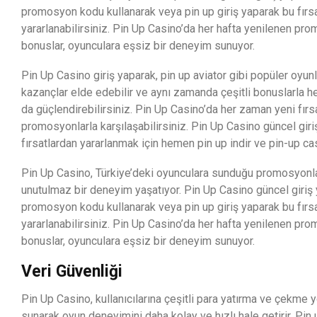
promosyon kodu kullanarak veya pin up giriş yaparak bu fırs
yararlanabilirsiniz. Pin Up Casino’da her hafta yenilenen pr
bonuslar, oyunculara eşsiz bir deneyim sunuyor.
Pin Up Casino giriş yaparak, pin up aviator gibi popüler oyun
kazançlar elde edebilir ve aynı zamanda çeşitli bonuslarla h
da güçlendirebilirsiniz. Pin Up Casino’da her zaman yeni fırs
promosyonlarla karşılaşabilirsiniz. Pin Up Casino güncel giri
fırsatlardan yararlanmak için hemen pin up indir ve pin-up cas
Pin Up Casino, Türkiye’deki oyunculara sunduğu promosyonla
unutulmaz bir deneyim yaşatıyor. Pin Up Casino güncel giriş 
promosyon kodu kullanarak veya pin up giriş yaparak bu fırs
yararlanabilirsiniz. Pin Up Casino’da her hafta yenilenen pr
bonuslar, oyunculara eşsiz bir deneyim sunuyor.
Veri Güvenliği
Pin Up Casino, kullanıcılarına çeşitli para yatırma ve çekme 
sunarak oyun deneyimini daha kolay ve hızlı hale getirir. Pin 