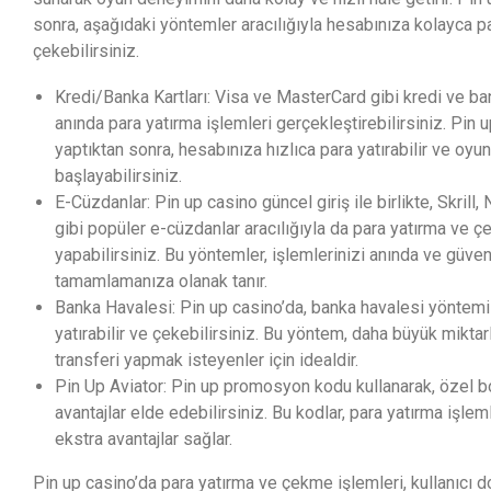
sonra, aşağıdaki yöntemler aracılığıyla hesabınıza kolayca par
çekebilirsiniz.
Kredi/Banka Kartları: Visa ve MasterCard gibi kredi ve bank
anında para yatırma işlemleri gerçekleştirebilirsiniz. Pin u
yaptıktan sonra, hesabınıza hızlıca para yatırabilir ve oy
başlayabilirsiniz.
E-Cüzdanlar: Pin up casino güncel giriş ile birlikte, Skrill,
gibi popüler e-cüzdanlar aracılığıyla da para yatırma ve ç
yapabilirsiniz. Bu yöntemler, işlemlerinizi anında ve güvenl
tamamlamanıza olanak tanır.
Banka Havalesi: Pin up casino’da, banka havalesi yöntemi 
yatırabilir ve çekebilirsiniz. Bu yöntem, daha büyük miktar
transferi yapmak isteyenler için idealdir.
Pin Up Aviator: Pin up promosyon kodu kullanarak, özel b
avantajlar elde edebilirsiniz. Bu kodlar, para yatırma işle
ekstra avantajlar sağlar.
Pin up casino’da para yatırma ve çekme işlemleri, kullanıcı d