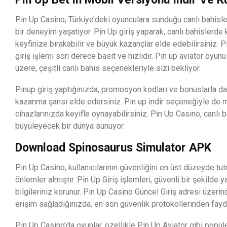
Pin Up Casino, Türkiye’deki oyunculara sunduğu canlı bahisl
bir deneyim yaşatıyor. Pin Up giriş yaparak, canlı bahislerde 
keyfinize bırakabilir ve büyük kazançlar elde edebilirsiniz. 
giriş işlemi son derece basit ve hızlıdır. Pin up aviator oyun
üzere, çeşitli canlı bahis seçenekleriyle sizi bekliyor.
Pinup giriş yaptığınızda, promosyon kodları ve bonuslarla da
kazanma şansı elde edersiniz. Pin up indir seçeneğiyle de 
cihazlarınızda keyifle oynayabilirsiniz. Pin Up Casino, canlı 
büyüleyecek bir dünya sunuyor.
Download Spinosaurus Simulator APK
Pin Up Casino, kullanıcılarının güvenliğini en üst düzeyde tut
önlemler almıştır. Pin Up Giriş işlemleri, güvenli bir şekilde ya
bilgileriniz korunur. Pin Up Casino Güncel Giriş adresi üzeri
erişim sağladığınızda, en son güvenlik protokollerinden fayda
Pin Up Casino’da oyunlar, özellikle Pin Up Aviator gibi popüle