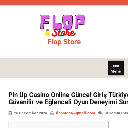
Skip
ingroyal
jojobet
to
content
Flop Store
Menu
Pin Up Casino Online Güncel Giriş Türkiy
Güvenilir ve Eğlenceli Oyun Deneyimi Su
26 December 2024
flopstor3@gmail.com
0 Comments