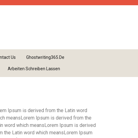
ntact Us
Ghostwriting365.de
Arbeiten Schreiben Lassen
em Ipsum is derived from the Latin word
ch meansLorem Ipsum is derived from the
in word which meansLorem Ipsum is derived
m the Latin word which meansLorem Ipsum