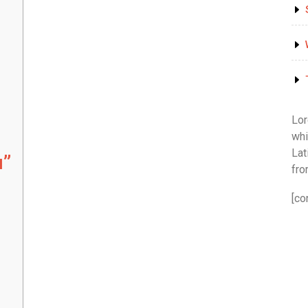
Lor
whi
Lat
я”
fro
[co