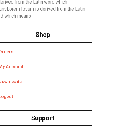
derived from the Latin word which
nsLorem Ipsum is derived from the Latin
rd which means
Shop
Orders
My Account
Downloads
Logout
Support