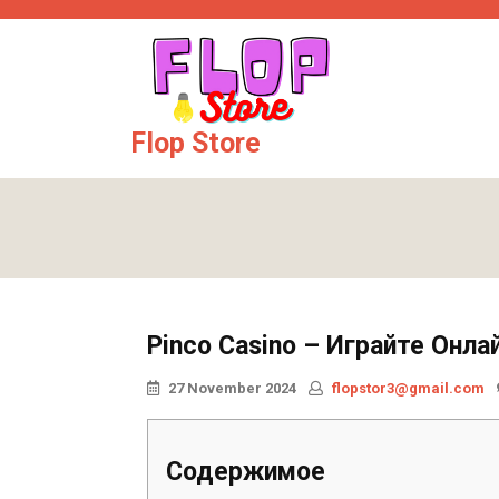
Skip
kingroyal
jojobet
casinos not on gamstop
to
content
Flop Store
Pinco Casino – Играйте Онл
27 November 2024
flopstor3@gmail.com
Содержимое