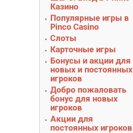
Казино
Популярные игры в
Pinco Casino
Слоты
Карточные игры
Бонусы и акции для
новых и постоянных
игроков
Добро пожаловать
бонус для новых
игроков
Акции для
постоянных игроков