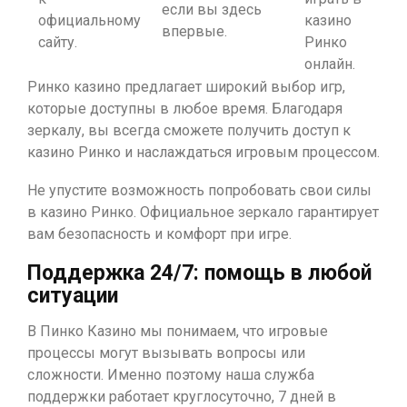
если вы здесь
официальному
казино
впервые.
сайту.
Pинко
онлайн.
Pинко казино предлагает широкий выбор игр,
которые доступны в любое время. Благодаря
зеркалу, вы всегда сможете получить доступ к
казино Pинко и наслаждаться игровым процессом.
Не упустите возможность попробовать свои силы
в казино Pинко. Официальное зеркало гарантирует
вам безопасность и комфорт при игре.
Поддержка 24/7: помощь в любой
ситуации
В Пинко Казино мы понимаем, что игровые
процессы могут вызывать вопросы или
сложности. Именно поэтому наша служба
поддержки работает круглосуточно, 7 дней в