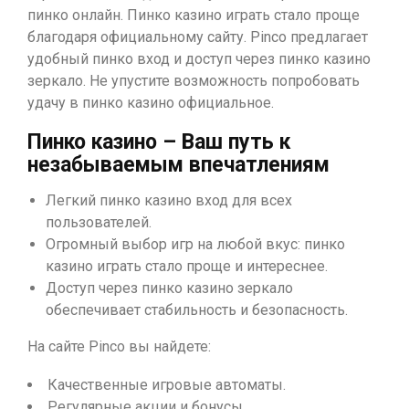
пинко онлайн. Пинко казино играть стало проще
благодаря официальному сайту. Pinco предлагает
удобный пинко вход и доступ через пинко казино
зеркало. Не упустите возможность попробовать
удачу в пинко казино официальное.
Пинко казино – Ваш путь к
незабываемым впечатлениям
Легкий пинко казино вход для всех
пользователей.
Огромный выбор игр на любой вкус: пинко
казино играть стало проще и интереснее.
Доступ через пинко казино зеркало
обеспечивает стабильность и безопасность.
На сайте Pinco вы найдете:
Качественные игровые автоматы.
Регулярные акции и бонусы.