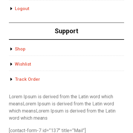
Logout
Support
Shop
Wishlist
Track Order
Lorem Ipsum is derived from the Latin word which
meansLorem Ipsum is derived from the Latin word
which meansLorem Ipsum is derived from the Latin
word which means
[contact-form-7 id=”137″ title=”Mail”]