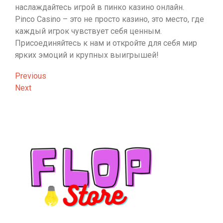
наслаждайтесь игрой в пинко казино онлайн.
Pinco Casino – это не просто казино, это место, где
каждый игрок чувствует себя ценным.
Присоединяйтесь к нам и откройте для себя мир
ярких эмоций и крупных выигрышей!
Post
Previous
Previous
Post
Next
Next
navigation
Post