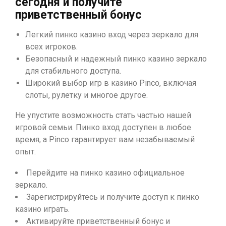
сегодня и получите
приветственный бонус
Легкий пинко казино вход через зеркало для
всех игроков.
Безопасный и надежный пинко казино зеркало
для стабильного доступа.
Широкий выбор игр в казино Pinco, включая
слоты, рулетку и многое другое.
Не упустите возможность стать частью нашей
игровой семьи. Пинко вход доступен в любое
время, а Pinco гарантирует вам незабываемый
опыт.
Перейдите на пинко казино официальное
зеркало.
Зарегистрируйтесь и получите доступ к пинко
казино играть.
Активируйте приветственный бонус и