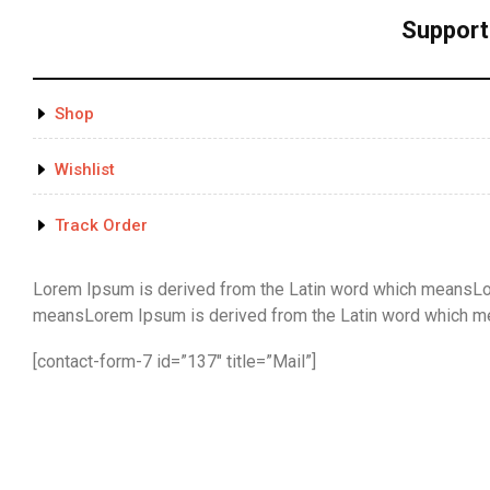
Support
Shop
Wishlist
Track Order
Lorem Ipsum is derived from the Latin word which meansLo
meansLorem Ipsum is derived from the Latin word which 
[contact-form-7 id=”137″ title=”Mail”]