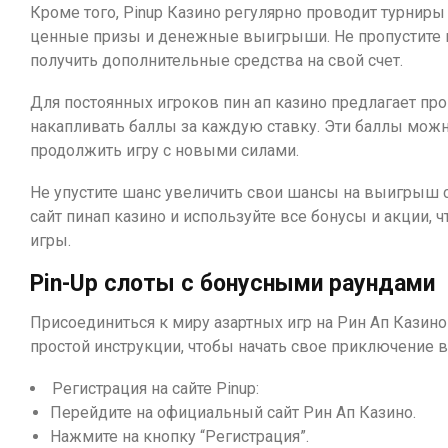
Кроме того, Pinup Казино регулярно проводит турниры
ценные призы и денежные выигрыши. Не пропустите в
получить дополнительные средства на свой счет.
Для постоянных игроков пин ап казино предлагает про
накапливать баллы за каждую ставку. Эти баллы можн
продолжить игру с новыми силами.
Не упустите шанс увеличить свои шансы на выигрыш с
сайт пинап казино и используйте все бонусы и акции,
игры.
Pin-Up слоты с бонусными раундами
Присоединиться к миру азартных игр на Pин Ап Казино 
простой инструкции, чтобы начать свое приключение в 
Регистрация на сайте Pinup:
Перейдите на официальный сайт Pин Ап Казино.
Нажмите на кнопку “Регистрация”.