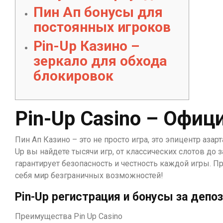
Пин Ап бонусы для
постоянных игроков
Pin-Up Казино –
зеркало для обхода
блокировок
Pin-Up Casino – Офиц
Пин Ап Казино – это не просто игра, это эпицентр аза
Up вы найдете тысячи игр, от классических слотов до
гарантирует безопасность и честность каждой игры. П
себя мир безграничных возможностей!
Pin-Up регистрация и бонусы за депо
Преимущества Pin Up Casino