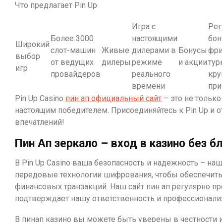
Что предлагает Pin Up
Игра с
Рег
Более 3000
настоящими
бон
Широкий
слот-машин
Живые
дилерами в
Бонусы
фри
выбор
от ведущих
дилеры
режиме
и акции
тур
игр
провайдеров
реального
кр
времени
при
Pin Up Casino
пин ап официальный сайт
– это не только
настоящим победителем. Присоединяйтесь к Pin Up и 
впечатлений!
Пин Ап зеркало – вход в казино без б
В Pin Up Casino ваша безопасность и надежность – на
передовые технологии шифрования, чтобы обеспечить
финансовых транзакций. Наш сайт пин ап регулярно пр
подтверждает нашу ответственность и профессионали
В пинап казино вы можете быть уверены в честности 