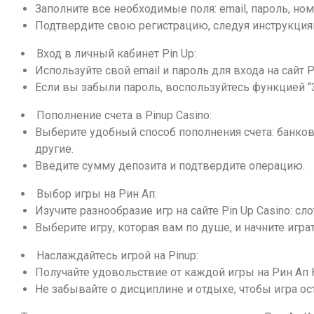
Заполните все необходимые поля: email, пароль, но
Подтвердите свою регистрацию, следуя инструкциям
Вход в личный кабинет Pin Up:
Используйте свой email и пароль для входа на сайт P
Если вы забыли пароль, воспользуйтесь функцией “
Пополнение счета в Pinup Casino:
Выберите удобный способ пополнения счета: банков
другие.
Введите сумму депозита и подтвердите операцию.
Выбор игры на Pин Ап:
Изучите разнообразие игр на сайте Pin Up Casino: сл
Выберите игру, которая вам по душе, и начните играт
Наслаждайтесь игрой на Pinup:
Получайте удовольствие от каждой игры на Pин Ап 
Не забывайте о дисциплине и отдыхе, чтобы игра ос