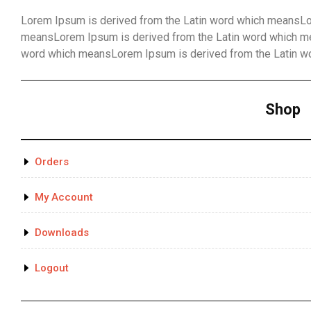
Lorem Ipsum is derived from the Latin word which meansLo
meansLorem Ipsum is derived from the Latin word which m
word which meansLorem Ipsum is derived from the Latin w
Shop
Orders
My Account
Downloads
Logout