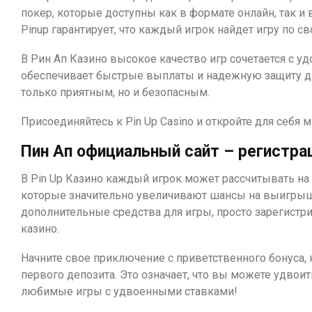
покер, которые доступны как в формате онлайн, так 
Pinup гарантирует, что каждый игрок найдет игру по с
В Pин Ап Казино высокое качество игр сочетается с уд
обеспечивает быстрые выплаты и надежную защиту да
только приятным, но и безопасным.
Присоединяйтесь к Pin Up Casino и откройте для себя м
Пин Ап официальный сайт – регистрац
В Pin Up Казино каждый игрок может рассчитывать н
которые значительно увеличивают шансы на выигрыш.
дополнительные средства для игры, просто зарегистр
казино.
Начните свое приключение с приветственного бонуса,
первого депозита. Это означает, что вы можете удвоит
любимые игры с удвоенными ставками!