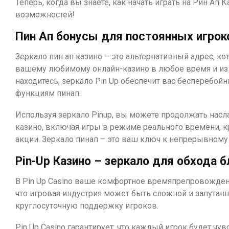
Теперь, когда вы знаете, как начать играть на Pин Ап К
возможностей!
Пин Ап бонусы для постоянных игрок
Зеркало пин ап казино – это альтернативный адрес, ко
вашему любимому онлайн-казино в любое время и из л
находитесь, зеркало Pin Up обеспечит вас бесперебой
функциям пинап.
Используя зеркало Pinup, вы можете продолжать нас
казино, включая игры в режиме реального времени, 
акции. Зеркало пинап – это ваш ключ к непрерывному
Pin-Up Казино – зеркало для обхода 
В Pin Up Casino ваше комфортное времяпрепровожден
что игровая индустрия может быть сложной и запутан
круглосуточную поддержку игроков.
Pin Up Casino гарантирует, что каждый игрок будет ч