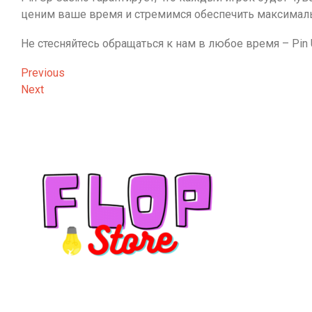
ценим ваше время и стремимся обеспечить максимал
Не стесняйтесь обращаться к нам в любое время – Pin 
Post
Previous
Previous
Post
Next
Next
navigation
Post