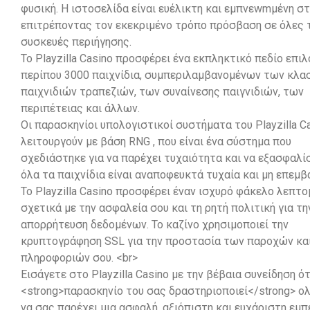
φυσική. Η ιστοσελίδα είναι ευέλικτη και εμπνεwmμένη στ
επιτρέποντας τον εκεκριμένο τρόπο πρόσβαση σε όλες 
συσκευές περιήγησης.
Το Playzilla Casino προσφέρει ένα εκπληκτικό πεδίο επιλ
περίπου 3000 παιχνίδια, συμπεριλαμβανομένων των κλα
παιχνιδιών τραπεζιών, των συναίνεσης παιγνιδιών, των
περιπέτειας και άλλων.
Οι παρασκηνίοι υπολογιστικοί συστήματα του Playzilla C
λειτουργούν με βάση RNG , που είναι ένα σύστημα που
σχεδιάστηκε για να παρέχει τυχαιότητα και να εξασφαλίσ
όλα τα παιχνίδια είναι αναποφευκτά τυχαία και μη επεμβ
Το Playzilla Casino προσφέρει έναν ισχυρό φάκελο λεπτ
σχετικά με την ασφαλεία σου και τη ρητή πολιτική για τη
απορρήτευση δεδομένων. Το καζίνο χρησιμοποιεί την
κρυπτογράφηση SSL για την προστασία των παροχών κα
πληροφοριών σου. <br>
Εισάγετε στο Playzilla Casino με την βέβαια συνείδηση ότ
<strong>παρασκηνίο του σας δραστηριοποιεί</strong> ολ
να σας παρέχει μια ασφαλή, αξιόπιστη και ευχάριστη εμπ