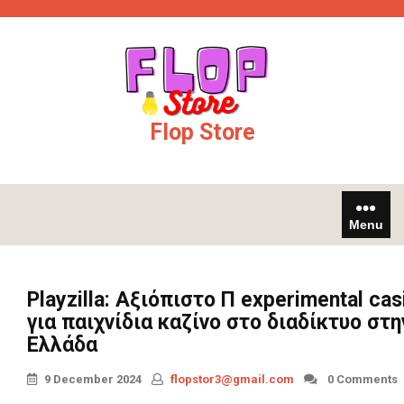
Skip
kingroyal
jojobet
to
content
Flop Store
Menu
Playzilla: Αξιόπιστο Π experimental cas
για παιχνίδια καζίνο στο διαδίκτυο στη
Ελλάδα
9 December 2024
flopstor3@gmail.com
0 Comments