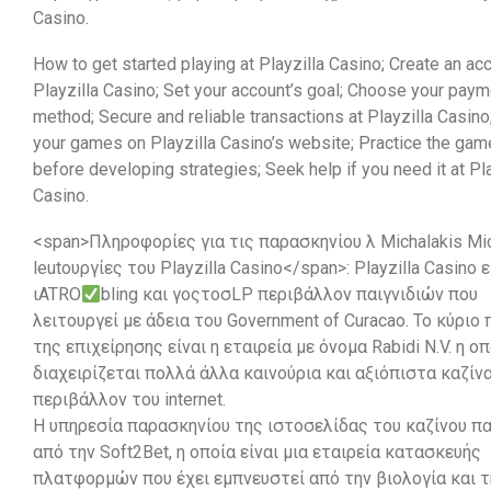
Casino.
How to get started playing at Playzilla Casino; Create an ac
Playzilla Casino; Set your account’s goal; Choose your paym
method; Secure and reliable transactions at Playzilla Casino
your games on Playzilla Casino’s website; Practice the ga
before developing strategies; Seek help if you need it at Pla
Casino.
<span>Πληροφορίες για τις παρασκηνίου λ Michalakis Mic
leutουργίες του Playzilla Casino</span>: Playzilla Casino ε
ιATRO
bling και γοςτοσLP περιβάλλον παιγνιδιών που
λειτουργεί με άδεια του Government of Curacao. Το κύριο 
της επιχείρησης είναι η εταιρεία με όνομα Rabidi N.V. η ο
διαχειρίζεται πολλά άλλα καινούρια και αξιόπιστα καζίν
περιβάλλον του internet.
Η υπηρεσία παρασκηνίου της ιστοσελίδας του καζίνου π
από την Soft2Bet, η οποία είναι μια εταιρεία κατασκευής
πλατφορμών που έχει εμπνευστεί από την βιολογία και τ