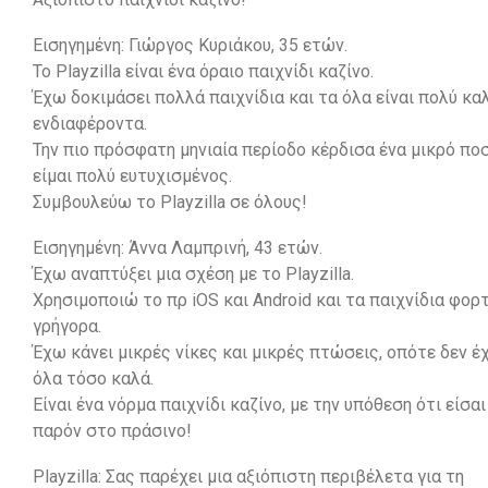
Εισηγημένη: Γιώργος Κυριάκου, 35 ετών.
Το Playzilla είναι ένα όραιο παιχνίδι καζίνο.
Έχω δοκιμάσει πολλά παιχνίδια και τα όλα είναι πολύ κα
ενδιαφέροντα.
Την πιο πρόσφατη μηνιαία περίοδο κέρδισα ένα μικρό πο
είμαι πολύ ευτυχισμένος.
Συμβουλεύω το Playzilla σε όλους!
Εισηγημένη: Άννα Λαμπρινή, 43 ετών.
Έχω αναπτύξει μια σχέση με το Playzilla.
Χρησιμοποιώ το πρ iOS και Android και τα παιχνίδια φο
γρήγορα.
Έχω κάνει μικρές νίκες και μικρές πτώσεις, οπότε δεν έ
όλα τόσο καλά.
Είναι ένα νόρμα παιχνίδι καζίνο, με την υπόθεση ότι είσα
παρόν στο πράσινο!
Playzilla: Σας παρέχει μια αξιόπιστη περιβέλετα για τη