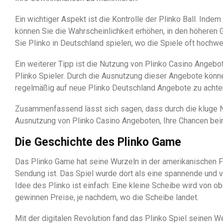
Ein wichtiger Aspekt ist die Kontrolle der Plinko Ball. Inde
können Sie die Wahrscheinlichkeit erhöhen, in den höheren 
Sie Plinko in Deutschland spielen, wo die Spiele oft hochwer
Ein weiterer Tipp ist die Nutzung von Plinko Casino Angebo
Plinko Spieler. Durch die Ausnutzung dieser Angebote könne
regelmäßig auf neue Plinko Deutschland Angebote zu achte
Zusammenfassend lässt sich sagen, dass durch die kluge Nut
Ausnutzung von Plinko Casino Angeboten, Ihre Chancen beim 
Die Geschichte des Plinko Game
Das Plinko Game hat seine Wurzeln in der amerikanischen Fe
Sendung ist. Das Spiel wurde dort als eine spannende und v
Idee des Plinko ist einfach: Eine kleine Scheibe wird von ob
gewinnen Preise, je nachdem, wo die Scheibe landet.
Mit der digitalen Revolution fand das Plinko Spiel seinen W