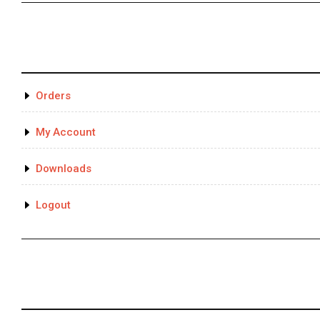
Orders
My Account
Downloads
Logout