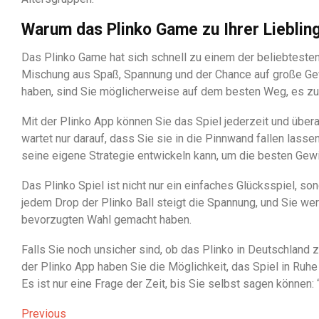
Warum das Plinko Game zu Ihrer Liebli
Das Plinko Game hat sich schnell zu einem der beliebtesten 
Mischung aus Spaß, Spannung und der Chance auf große Gewi
haben, sind Sie möglicherweise auf dem besten Weg, es zu
Mit der Plinko App können Sie das Spiel jederzeit und übera
wartet nur darauf, dass Sie sie in die Pinnwand fallen lassen
seine eigene Strategie entwickeln kann, um die besten Gewi
Das Plinko Spiel ist nicht nur ein einfaches Glücksspiel, son
jedem Drop der Plinko Ball steigt die Spannung, und Sie we
bevorzugten Wahl gemacht haben.
Falls Sie noch unsicher sind, ob das Plinko in Deutschland 
der Plinko App haben Sie die Möglichkeit, das Spiel in Ruh
Es ist nur eine Frage der Zeit, bis Sie selbst sagen können: 
Post
Previous
Previous