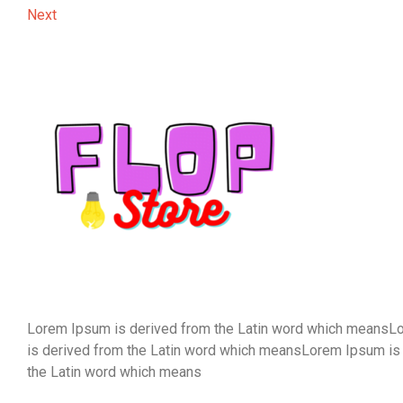
Post
Next
Next
navigation
Post
Lorem Ipsum is derived from the Latin word which meansL
is derived from the Latin word which meansLorem Ipsum is
the Latin word which means