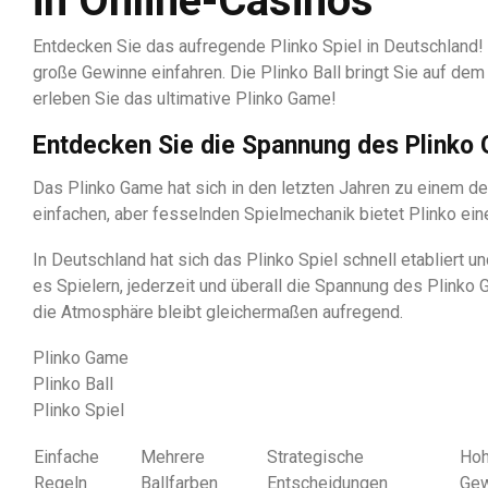
in Online-Casinos
Entdecken Sie das aufregende Plinko Spiel in Deutschland!
große Gewinne einfahren. Die Plinko Ball bringt Sie auf de
erleben Sie das ultimative Plinko Game!
Entdecken Sie die Spannung des Plinko
Das Plinko Game hat sich in den letzten Jahren zu einem der
einfachen, aber fesselnden Spielmechanik bietet Plinko eine
In Deutschland hat sich das Plinko Spiel schnell etabliert u
es Spielern, jederzeit und überall die Spannung des Plinko 
die Atmosphäre bleibt gleichermaßen aufregend.
Plinko Game
Plinko Ball
Plinko Spiel
Einfache
Mehrere
Strategische
Ho
Regeln
Ballfarben
Entscheidungen
Gew