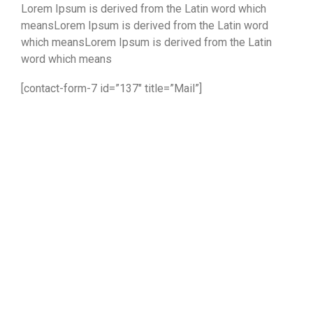
Lorem Ipsum is derived from the Latin word which
meansLorem Ipsum is derived from the Latin word
which meansLorem Ipsum is derived from the Latin
word which means
[contact-form-7 id=”137″ title=”Mail”]