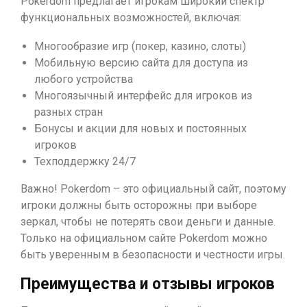
Pokerdom предлагает игрокам широкий спектр
функциональных возможностей, включая:
Многообразие игр (покер, казино, слоты)
Мобильную версию сайта для доступа из
любого устройства
Многоязычный интерфейс для игроков из
разных стран
Бонусы и акции для новых и постоянных
игроков
Техподдержку 24/7
Важно! Pokerdom – это официальный сайт, поэтому
игроки должны быть осторожны при выборе
зеркал, чтобы не потерять свои деньги и данные.
Только на официальном сайте Pokerdom можно
быть уверенным в безопасности и честности игры.
Преимущества и отзывы игроков