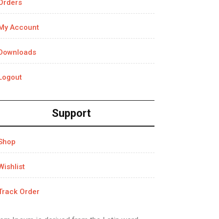
Orders
My Account
Downloads
Logout
Support
Shop
Wishlist
Track Order