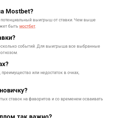
ы
а Mostbet?
 потенциальный выигрыш от ставки. Чем выше
ожет быть
мостбет
.
авки?
несколько событий. Для выигрыша все выбранные
огнозом.
ах?
д преимущество или недостаток в очках,
новичку?
стых ставок на фаворитов и со временем осваивать
ллом так важно?