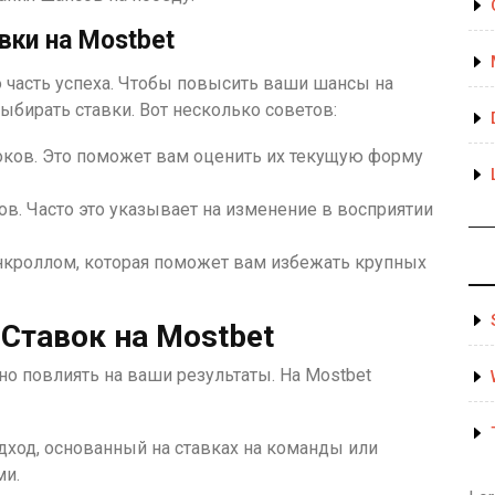
ки на Mostbet
 часть успеха. Чтобы повысить ваши шансы на
ыбирать ставки. Вот несколько советов:
роков. Это поможет вам оценить их текущую форму
в. Часто это указывает на изменение в восприятии
нкроллом, которая поможет вам избежать крупных
Ставок на Mostbet
но повлиять на ваши результаты. На Mostbet
ход, основанный на ставках на команды или
ми.