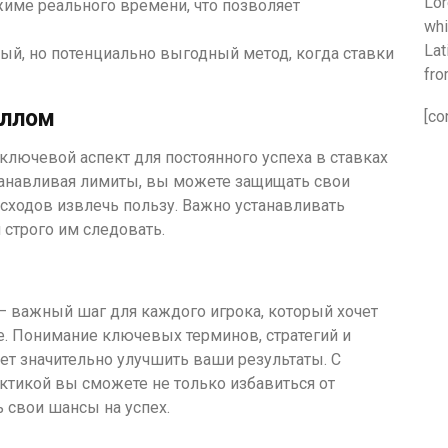
Lor
име реального времени, что позволяет
whi
Lat
й, но потенциально выгодный метод, когда ставки
fro
оллом
[co
лючевой аспект для постоянного успеха в ставках
станавливая лимиты, вы можете защищать свои
сходов извлечь пользу. Важно устанавливать
строго им следовать.
— важный шаг для каждого игрока, который хочет
. Понимание ключевых терминов, стратегий и
т значительно улучшить ваши результаты. С
ктикой вы сможете не только избавиться от
 свои шансы на успех.