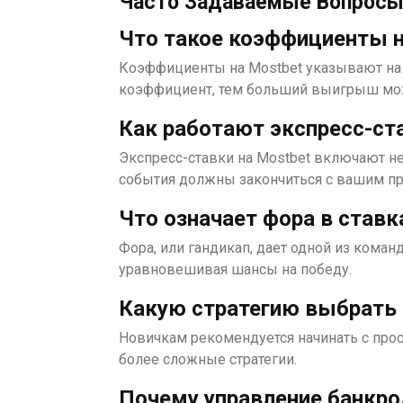
Часто Задаваемые Вопрос
Что такое коэффициенты н
Коэффициенты на Mostbet указывают на
коэффициент, тем больший выигрыш м
Как работают экспресс-ст
Экспресс-ставки на Mostbet включают 
события должны закончиться с вашим пр
Что означает фора в ставк
Фора, или гандикап, дает одной из коман
уравновешивая шансы на победу.
Какую стратегию выбрать 
Новичкам рекомендуется начинать с про
более сложные стратегии.
Почему управление банкро