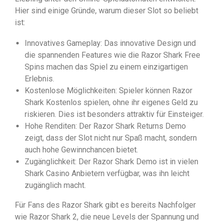
Hier sind einige Gründe, warum dieser Slot so beliebt
ist:
Innovatives Gameplay: Das innovative Design und
die spannenden Features wie die Razor Shark Free
Spins machen das Spiel zu einem einzigartigen
Erlebnis.
Kostenlose Möglichkeiten: Spieler können Razor
Shark Kostenlos spielen, ohne ihr eigenes Geld zu
riskieren. Dies ist besonders attraktiv für Einsteiger.
Hohe Renditen: Der Razor Shark Returns Demo
zeigt, dass der Slot nicht nur Spaß macht, sondern
auch hohe Gewinnchancen bietet.
Zugänglichkeit: Der Razor Shark Demo ist in vielen
Shark Casino Anbietern verfügbar, was ihn leicht
zugänglich macht.
Für Fans des Razor Shark gibt es bereits Nachfolger
wie Razor Shark 2, die neue Levels der Spannung und