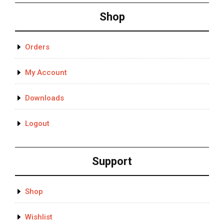
Shop
Orders
My Account
Downloads
Logout
Support
Shop
Wishlist