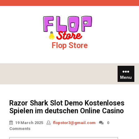
Skip
ingroyal
jojobet
casinos not on gamstop
to
content
Flop Store
Menu
Razor Shark Slot Demo Kostenloses
Spielen im deutschen Online Casino
19 March 2025
flopstor3@gmail.com
0
Comments