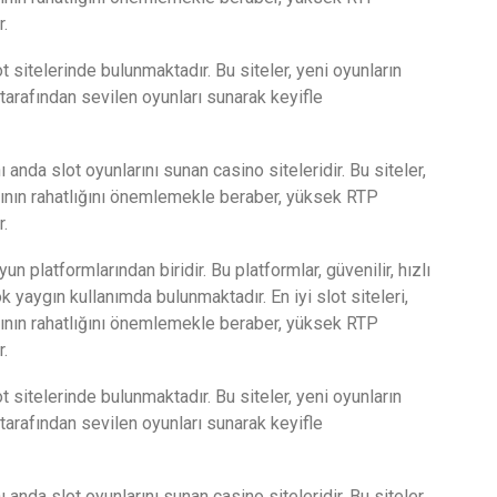
r.
ot sitelerinde bulunmaktadır. Bu siteler, yeni oyunların
u tarafından sevilen oyunları sunarak keyifle
ı anda slot oyunlarını sunan casino siteleridir. Bu siteler,
arının rahatlığını önemlemekle beraber, yüksek RTP
r.
yun platformlarından biridir. Bu platformlar, güvenilir, hızlı
k yaygın kullanımda bulunmaktadır. En iyi slot siteleri,
arının rahatlığını önemlemekle beraber, yüksek RTP
r.
ot sitelerinde bulunmaktadır. Bu siteler, yeni oyunların
u tarafından sevilen oyunları sunarak keyifle
ı anda slot oyunlarını sunan casino siteleridir. Bu siteler,