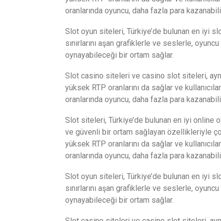
oranlarında oyuncu, daha fazla para kazanabili
Slot oyun siteleri, Türkiye’de bulunan en iyi sl
sınırlarını aşan grafiklerle ve seslerle, oyunc
oynayabileceği bir ortam sağlar.
Slot casino siteleri ve casino slot siteleri, ayn
yüksek RTP oranlarını da sağlar ve kullanıcıl
oranlarında oyuncu, daha fazla para kazanabili
Slot siteleri, Türkiye’de bulunan en iyi online o
ve güvenli bir ortam sağlayan özellikleriyle ço
yüksek RTP oranlarını da sağlar ve kullanıcıl
oranlarında oyuncu, daha fazla para kazanabili
Slot oyun siteleri, Türkiye’de bulunan en iyi sl
sınırlarını aşan grafiklerle ve seslerle, oyunc
oynayabileceği bir ortam sağlar.
Slot casino siteleri ve casino slot siteleri, ayn