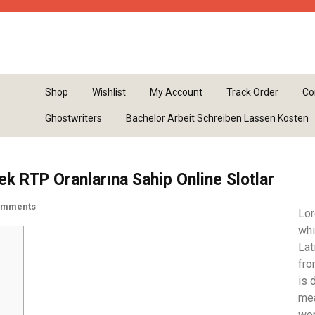
sinos
list of sweepstakes casinos
starzbet
jojobet
betpark
Shop
Wishlist
My Account
Track Order
Co
Ghostwriters
Bachelor Arbeit Schreiben Lassen Kosten
sek RTP Oranlarına Sahip Online Slotlar
omments
Lor
whi
Lat
fro
is 
mea
wo