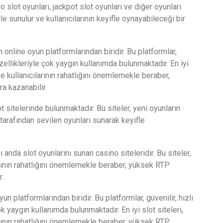
o slot oyunları, jackpot slot oyunları ve diğer oyunları
rle sunulur ve kullanıcılarının keyifle oynayabileceği bir
an online oyun platformlarından biridir. Bu platformlar,
özellikleriyle çok yaygın kullanımda bulunmaktadır. En iyi
ve kullanıcılarının rahatlığını önemlemekle beraber,
a kazanabilir.
ot sitelerinde bulunmaktadır. Bu siteler, yeni oyunların
u tarafından sevilen oyunları sunarak keyifle
ı anda slot oyunlarını sunan casino siteleridir. Bu siteler,
arının rahatlığını önemlemekle beraber, yüksek RTP
r.
yun platformlarından biridir. Bu platformlar, güvenilir, hızlı
k yaygın kullanımda bulunmaktadır. En iyi slot siteleri,
arının rahatlığını önemlemekle beraber, yüksek RTP