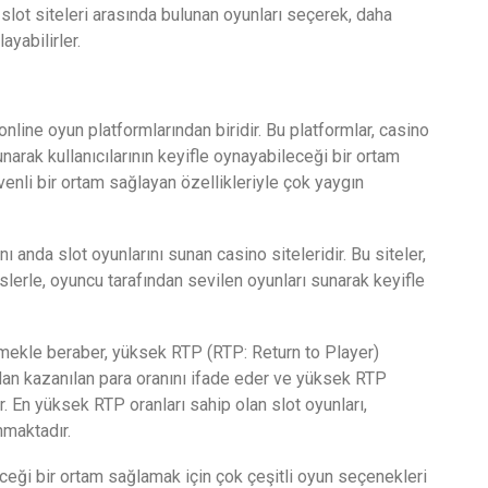
 slot siteleri arasında bulunan oyunları seçerek, daha
ayabilirler.
online oyun platformlarından biridir. Bu platformlar, casino
unarak kullanıcılarının keyifle oynayabileceği bir ortam
 güvenli bir ortam sağlayan özellikleriyle çok yaygın
nı anda slot oyunlarını sunan casino siteleridir. Bu siteler,
seslerle, oyuncu tarafından sevilen oyunları sunarak keyifle
mlemekle beraber, yüksek RTP (RTP: Return to Player)
ından kazanılan para oranını ifade eder ve yüksek RTP
r. En yüksek RTP oranları sahip olan slot oyunları,
nmaktadır.
ileceği bir ortam sağlamak için çok çeşitli oyun seçenekleri