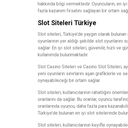
hakkında bilgi vermektedir. Oyuncuların, en iyi
fazla kazanım fırsatını sağlayan bir ortam sağl
Slot Siteleri Türkiye
Slot siteleri, Türkiye’de yaygın olarak bulunan 
oyunlarının yer aldığı şekilde slot oyunlarını s
sağlar. En iyi slot siteleri, güvenilir, hızlı ve
kullanımda bulunmaktadır.
Slot Casino Siteleri ve Casino Slot Siteleri, ay
yeni oyunların sınırlarını aşan grafiklerle ve 
oynayabileceği bir ortam sağlar.
Slot siteleri, kullanıcılarının rahatlığını öne
oranlarını da sağlar. Bu oranlar, oyuncu taraf
oranlarında oyuncu, daha fazla para kazanabili
Türkiye’de bulunan en iyi slot sitelerinde bulu
Slot siteleri, kullanıcılarının keyifle oynayab