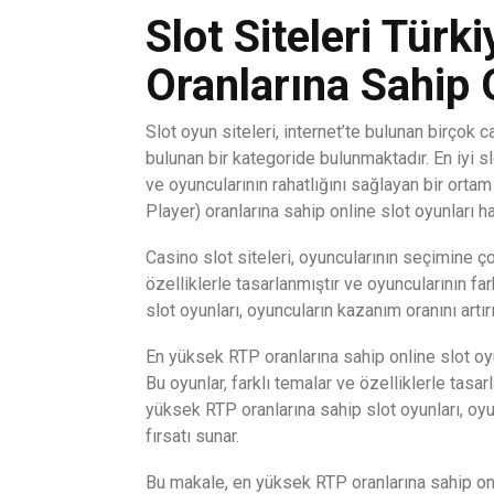
Slot Siteleri Tür
Oranlarına Sahip O
Slot oyun siteleri, internet’te bulunan birçok 
bulunan bir kategoride bulunmaktadır. En iyi slo
ve oyuncularının rahatlığını sağlayan bir orta
Player) oranlarına sahip online slot oyunları h
Casino slot siteleri, oyuncularının seçimine çok
özelliklerle tasarlanmıştır ve oyuncularının f
slot oyunları, oyuncuların kazanım oranını artır
En yüksek RTP oranlarına sahip online slot oyu
Bu oyunlar, farklı temalar ve özelliklerle tasar
yüksek RTP oranlarına sahip slot oyunları, oyu
fırsatı sunar.
Bu makale, en yüksek RTP oranlarına sahip onli