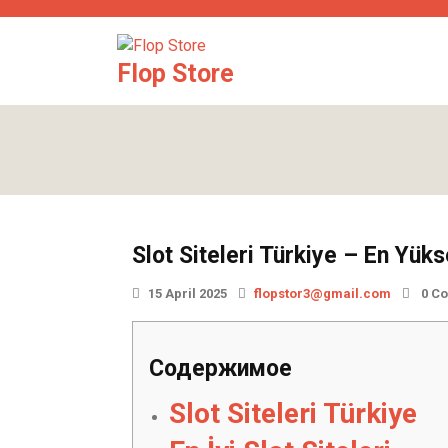
Skip
t
betpark
casinos not on gamstop
online casinos
sweepstakes ca
to
content
Flop Store
Slot Siteleri Türkiye – En Yük
15 April 2025
flopstor3@gmail.com
0 C
Содержимое
Slot Siteleri Türkiye