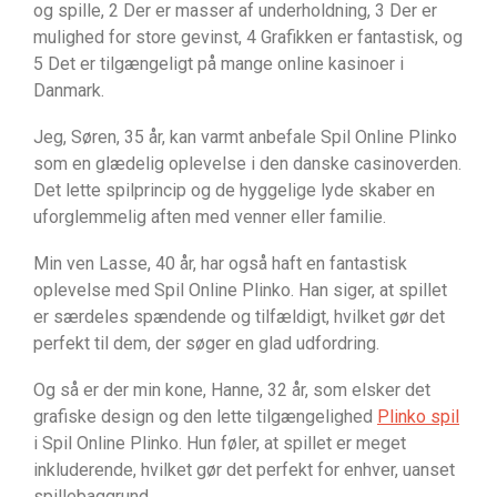
og spille, 2 Der er masser af underholdning, 3 Der er
mulighed for store gevinst, 4 Grafikken er fantastisk, og
5 Det er tilgængeligt på mange online kasinoer i
Danmark.
Jeg, Søren, 35 år, kan varmt anbefale Spil Online Plinko
som en glædelig oplevelse i den danske casinoverden.
Det lette spilprincip og de hyggelige lyde skaber en
uforglemmelig aften med venner eller familie.
Min ven Lasse, 40 år, har også haft en fantastisk
oplevelse med Spil Online Plinko. Han siger, at spillet
er særdeles spændende og tilfældigt, hvilket gør det
perfekt til dem, der søger en glad udfordring.
Og så er der min kone, Hanne, 32 år, som elsker det
grafiske design og den lette tilgængelighed
Plinko spil
i Spil Online Plinko. Hun føler, at spillet er meget
inkluderende, hvilket gør det perfekt for enhver, uanset
spillebaggrund.