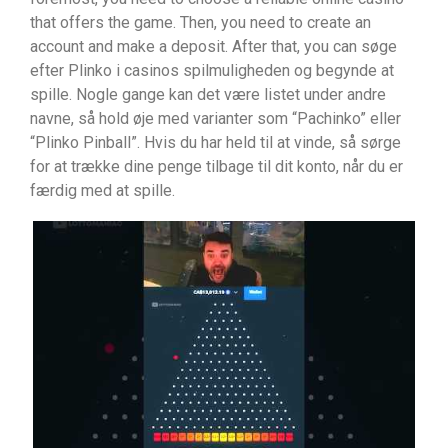
that offers the game. Then, you need to create an
account and make a deposit. After that, you can søge
efter Plinko i casinos spilmuligheden og begynde at
spille. Nogle gange kan det være listet under andre
navne, så hold øje med varianter som “Pachinko” eller
“Plinko Pinball”. Hvis du har held til at vinde, så sørge
for at trække dine penge tilbage til dit konto, når du er
færdig med at spille.