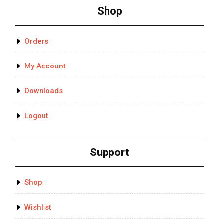
Shop
Orders
My Account
Downloads
Logout
Support
Shop
Wishlist