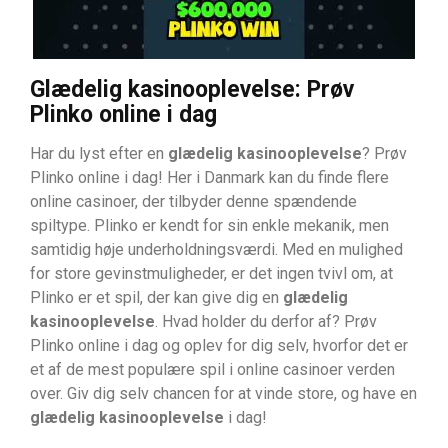
Glædelig kasinooplevelse: Prøv
Plinko online i dag
Har du lyst efter en
glædelig kasinooplevelse
? Prøv
Plinko online i dag! Her i Danmark kan du finde flere
online casinoer, der tilbyder denne spændende
spiltype. Plinko er kendt for sin enkle mekanik, men
samtidig høje underholdningsværdi. Med en mulighed
for store gevinstmuligheder, er det ingen tvivl om, at
Plinko er et spil, der kan give dig en
glædelig
kasinooplevelse
. Hvad holder du derfor af? Prøv
Plinko online i dag og oplev for dig selv, hvorfor det er
et af de mest populære spil i online casinoer verden
over. Giv dig selv chancen for at vinde store, og have en
glædelig kasinooplevelse
i dag!