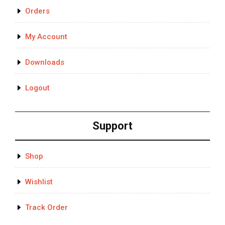
Orders
My Account
Downloads
Logout
Support
Shop
Wishlist
Track Order