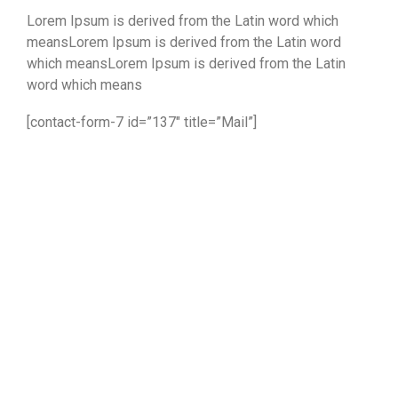
Lorem Ipsum is derived from the Latin word which
meansLorem Ipsum is derived from the Latin word
which meansLorem Ipsum is derived from the Latin
word which means
[contact-form-7 id=”137″ title=”Mail”]