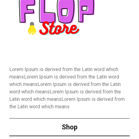
Lorem Ipsum is derived from the Latin word which
meansLorem Ipsum is derived from the Latin word
which meansLorem Ipsum is derived from the Latin
word which meansLorem Ipsum is derived from the
Latin word which meansLorem Ipsum is derived from
the Latin word which means
Shop