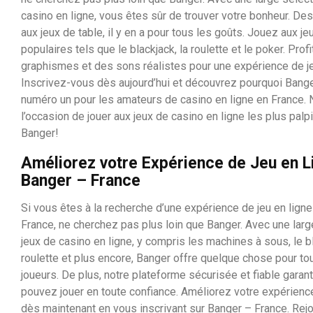
casino en ligne, vous êtes sûr de trouver votre bonheur. D
aux jeux de table, il y en a pour tous les goûts. Jouez aux je
populaires tels que le blackjack, la roulette et le poker. Prof
graphismes et des sons réalistes pour une expérience de j
Inscrivez-vous dès aujourd’hui et découvrez pourquoi Bange
numéro un pour les amateurs de casino en ligne en France
l’occasion de jouer aux jeux de casino en ligne les plus palp
Banger!
Améliorez votre Expérience de Jeu en L
Banger – France
Si vous êtes à la recherche d’une expérience de jeu en lign
France, ne cherchez pas plus loin que Banger. Avec une larg
jeux de casino en ligne, y compris les machines à sous, le bl
roulette et plus encore, Banger offre quelque chose pour to
joueurs. De plus, notre plateforme sécurisée et fiable garan
pouvez jouer en toute confiance. Améliorez votre expérience
dès maintenant en vous inscrivant sur Banger – France. Rej