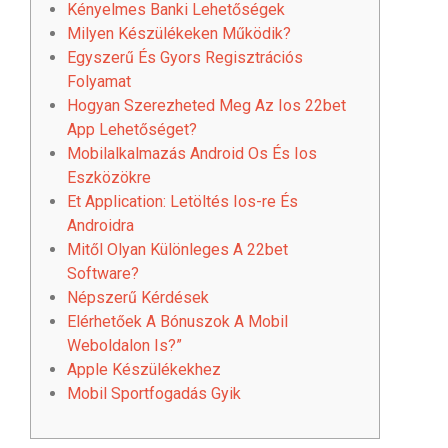
Kényelmes Banki Lehetőségek
Milyen Készülékeken Működik?
Egyszerű És Gyors Regisztrációs
Folyamat
Hogyan Szerezheted Meg Az Ios 22bet
App Lehetőséget?
Mobilalkalmazás Android Os És Ios
Eszközökre
Et Application: Letöltés Ios-re És
Androidra
Mitől Olyan Különleges A 22bet
Software?
Népszerű Kérdések
Elérhetőek A Bónuszok A Mobil
Weboldalon Is?”
Apple Készülékekhez
Mobil Sportfogadás Gyik