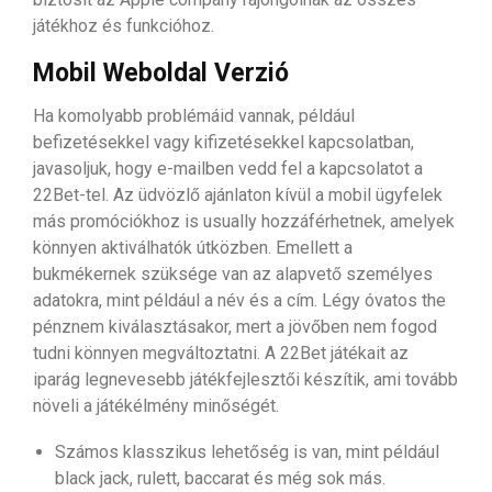
játékhoz és funkcióhoz.
Mobil Weboldal Verzió
Ha komolyabb problémáid vannak, például
befizetésekkel vagy kifizetésekkel kapcsolatban,
javasoljuk, hogy e-mailben vedd fel a kapcsolatot a
22Bet-tel. Az üdvözlő ajánlaton kívül a mobil ügyfelek
más promóciókhoz is usually hozzáférhetnek, amelyek
könnyen aktiválhatók útközben. Emellett a
bukmékernek szüksége van az alapvető személyes
adatokra, mint például a név és a cím. Légy óvatos the
pénznem kiválasztásakor, mert a jövőben nem fogod
tudni könnyen megváltoztatni. A 22Bet játékait az
iparág legnevesebb játékfejlesztői készítik, ami tovább
növeli a játékélmény minőségét.
Számos klasszikus lehetőség is van, mint például
black jack, rulett, baccarat és még sok más.