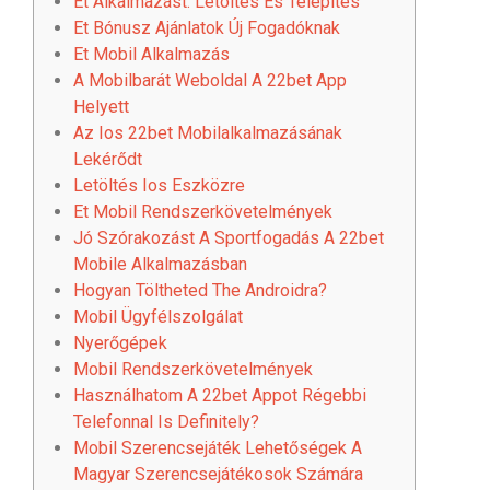
Et Alkalmazást: Letöltés És Telepítés
Et Bónusz Ajánlatok Új Fogadóknak
Et Mobil Alkalmazás
A Mobilbarát Weboldal A 22bet App
Helyett
Az Ios 22bet Mobilalkalmazásának
Lekérődt
Letöltés Ios Eszközre
Et Mobil Rendszerkövetelmények
Jó Szórakozást A Sportfogadás A 22bet
Mobile Alkalmazásban
Hogyan Töltheted The Androidra?
Mobil Ügyfélszolgálat
Nyerőgépek
Mobil Rendszerkövetelmények
Használhatom A 22bet Appot Régebbi
Telefonnal Is Definitely?
Mobil Szerencsejáték Lehetőségek A
Magyar Szerencsejátékosok Számára