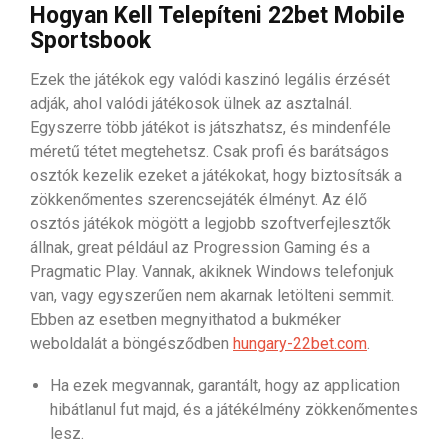
Hogyan Kell Telepíteni 22bet Mobile
Sportsbook
Ezek the játékok egy valódi kaszinó legális érzését
adják, ahol valódi játékosok ülnek az asztalnál.
Egyszerre több játékot is játszhatsz, és mindenféle
méretű tétet megtehetsz. Csak profi és barátságos
osztók kezelik ezeket a játékokat, hogy biztosítsák a
zökkenőmentes szerencsejáték élményt. Az élő
osztós játékok mögött a legjobb szoftverfejlesztők
állnak, great például az Progression Gaming és a
Pragmatic Play. Vannak, akiknek Windows telefonjuk
van, vagy egyszerűen nem akarnak letölteni semmit.
Ebben az esetben megnyithatod a bukméker
weboldalát a böngésződben
hungary-22bet.com
.
Ha ezek megvannak, garantált, hogy az application
hibátlanul fut majd, és a játékélmény zökkenőmentes
lesz.