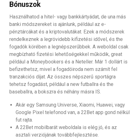
Bónuszok
Használhatod a hitel- vagy bankkártyádat, de una más
banki módszereket is ajánlunk, például az e-
pénztárcákat és a kriptovalutákat. Ezek a módszerek
rendelkeznek a legrövidebb kifizetési idővel, és the
fogadók körében a legnépszerűbbek. A weboldal csak
megbízható fizetési lehetőségekkel működik, great
például a Moneybookers és a Neteller. Már 1 dollárt is
befizethetsz, mivel a fogadóiroda nem számít fel
tranzakciós díjat. Az összes népszerű sportágra
tehetsz fogadást, például a new futballra és the
baseballra, a bokszra és néhány másra IS.
Akár egy Samsung Universe, Xiaomi, Huawei, vagy
Google Pixel telefonod van, a 22Bet app gond nélkül
fut rajta.
A 22Bet mobilbarát weboldala is elég jó, és az
asztali verziójának továbbfejlesztése.