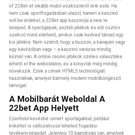
of 22Bet-et inkább mobil eszközökről érik este. Ha
nem csak sportfogadásban utazol, hanem a kaszinó
will be érdekel, a 22Bet app kaszinója a new te
tereped. A nyerőgépek, asztali játékok és élő osztós
szekció mind elérhető, amikor csak kedved támad egy
kis játékra. Nem számít, hogy a buszon, a kanapén vagy
egy kávézóban vagy – a kaszinó varázsa mindig
kéznél van. A online casino játékok széles választéka
érhető el the weboldalon, és a könyvtár még mindig
növekszik. Ezek a címek HTML5 technológiát
használnak, amelyet bármely modern mobilböngésző
támogat.
A Mobilbarát Weboldal A
22bet App Helyett
Ezenfelül kevésbé ismert sportágakkal, például
krikettel is változatossá teheted fogadási
tevékenységedet. Jelenleg 10 bajnokság van, amelyek