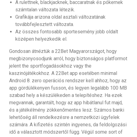
A rulettnek, blackjacknek, baccaratnak és pókernek
számtalan változata létezik.
Grafikája arizona oldal asztali változatának
továbbfejlesztett változata.
Az összes fontosabb sportesemény jobb oldalt
középen helyezkedik el.
Gondosan átnéztük a 22Bet Magyarországot, hogy
megbizonyosodjunk arról, hogy biztonságos platformot
jelent the sportfogadásokhoz vagy the
kaszinójátékokhoz. A 22Bet app esetében minimal
Android 8. zero operációs rendszer kell ahhoz, hogy az
app gördülékenyen fusson, és legyen legalább 100 MB
szabad hely a készülékeden a telepítéshez. Ha ezek
megvannak, garantált, hogy az app hibátlanul fut majd,
és a játékélmény zökkenőmentes lesz. Számos banki
lehetőség áll rendelkezésre a nemzetközi ügyfelek
számára. A kifizetés szintén ingyenes, da feldolgozási
idő a választott módszertől függ. Végül some sort of