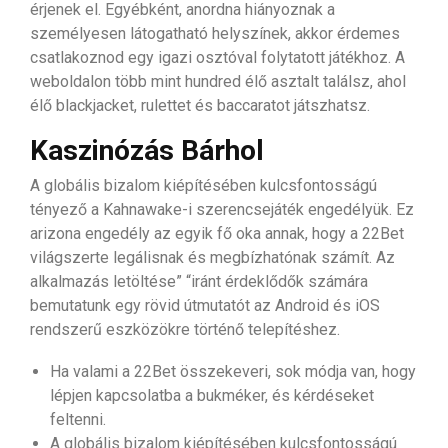
érjenek el. Egyébként, anordna hiányoznak a
személyesen látogatható helyszínek, akkor érdemes
csatlakoznod egy igazi osztóval folytatott játékhoz. A
weboldalon több mint hundred élő asztalt találsz, ahol
élő blackjacket, rulettet és baccaratot játszhatsz.
Kaszinózás Bárhol
A globális bizalom kiépítésében kulcsfontosságú
tényező a Kahnawake-i szerencsejáték engedélyük. Ez
arizona engedély az egyik fő oka annak, hogy a 22Bet
világszerte legálisnak és megbízhatónak számít. Az
alkalmazás letöltése” “iránt érdeklődők számára
bemutatunk egy rövid útmutatót az Android és iOS
rendszerű eszközökre történő telepítéshez.
Ha valami a 22Bet összekeveri, sok módja van, hogy
lépjen kapcsolatba a bukméker, és kérdéseket
feltenni.
A globális bizalom kiépítésében kulcsfontosságú