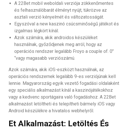
A 22Bet mobil weboldali verziója zökkenőmentes
és felhasználóbarát élményt nyújt, tükrözve az
asztali verzió kényelmét és változatosságát.
Egyszóval a new kaszinó csúcsminőségű játékot és
izgalmas légkört kínál.
Azok számára, akik androidos készüléket
használnak, győződjenek meg arról, hogy az
operációs rendszer legalább Froyo a couple of. 0″
“vagy magasabb verziószámú.
Azok számára, akik iOS-eszközt használnak, az
operációs rendszernek legalább 9-es verziójúnak kell
lennie. Magyarország egyik vezető fogadási oldalaként
egy speciális alkalmazást kínál a kaszinójátékokhoz
vagy a kedvenc sportágaira való fogadáshoz. A 22Bet
alkalmazást letöltheti és telepítheti bármely iOS vagy
Android készülékre a hivatalos webhelyről.
Et Alkalmazást: Letöltés És