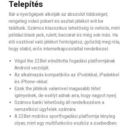
Telepítés
Bár a nyerőgépek alkotják az abszolút többséget,
rengeteg videó pókert és asztali játékot will be
találtunk. Számos klasszikus lehetőség is vehicle, mint
például black jack, rulett, baccarat és még sok más. Ha
élő osztóval való játékot fontolgatsz, győződj meg róla,
hogy stabil, erős internetkapcsolattal rendelkezel.
Végül the 22Bet elindította fogadási platformjának
Android verzióját.
Az alkalmazás kompatibilis az iPodokkal, iPadekkel
és iPhone-okkal.
Ezek the játékok valamivel magasabb tétet
igényelnek, de esélyt adnak arra, hogy nagyot nyerj.
Számos banki lehetőség áll rendelkezésre a
nemzetközi ügyfelek számára.
A 22Bet mobilos sportfogadási platformja tényleg
olyan, mint egy multifunkciós eszköz a zsebedben.