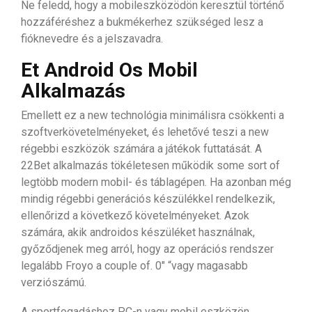
Ne feledd, hogy a mobileszközödön keresztül történő
hozzáféréshez a bukmékerhez szükséged lesz a
fióknevedre és a jelszavadra.
Et Android Os Mobil
Alkalmazás
Emellett ez a new technológia minimálisra csökkenti a
szoftverkövetelményeket, és lehetővé teszi a new
régebbi eszközök számára a játékok futtatását. A
22Bet alkalmazás tökéletesen működik some sort of
legtöbb modern mobil- és táblagépen. Ha azonban még
mindig régebbi generációs készülékkel rendelkezik,
ellenőrizd a következő követelményeket. Azok
számára, akik androidos készüléket használnak,
győződjenek meg arról, hogy az operációs rendszer
legalább Froyo a couple of. 0″ “vagy magasabb
verziószámú.
A sportfogadáshoz PC-n vagy mobil eszközön