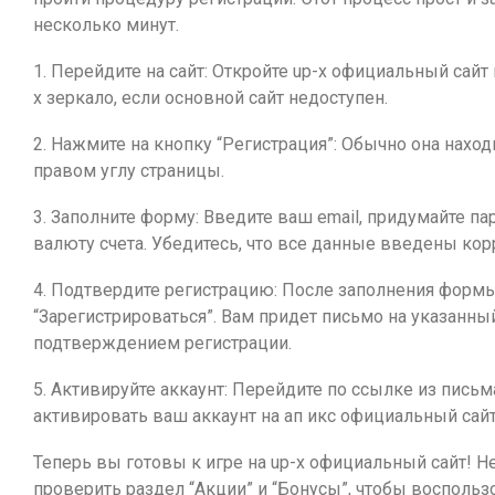
несколько минут.
1. Перейдите на сайт: Откройте up-x официальный сайт
x зеркало, если основной сайт недоступен.
2. Нажмите на кнопку “Регистрация”: Обычно она наход
правом углу страницы.
3. Заполните форму: Введите ваш email, придумайте п
валюту счета. Убедитесь, что все данные введены кор
4. Подтвердите регистрацию: После заполнения форм
“Зарегистрироваться”. Вам придет письмо на указанный
подтверждением регистрации.
5. Активируйте аккаунт: Перейдите по ссылке из письм
активировать ваш аккаунт на ап икс официальный сайт
Теперь вы готовы к игре на up-x официальный сайт! Н
проверить раздел “Акции” и “Бонусы”, чтобы воспольз