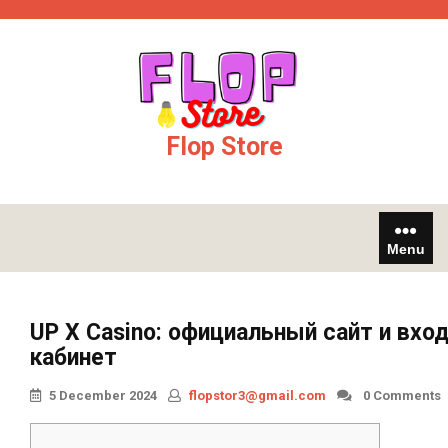
Skip
oyal
jojobet
to
content
Flop Store
Menu
UP X Casino: официальный сайт и вхо
кабинет
5 December 2024
flopstor3@gmail.com
0 Comments