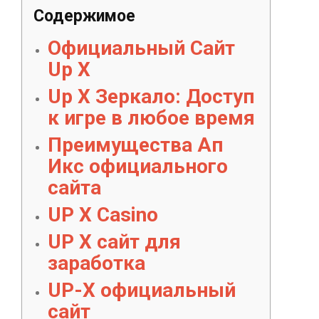
Содержимое
Официальный Сайт
Up X
Up X Зеркало: Доступ
к игре в любое время
Преимущества Ап
Икс официального
сайта
UP X Casino
UP X сайт для
заработка
UP-X официальный
сайт