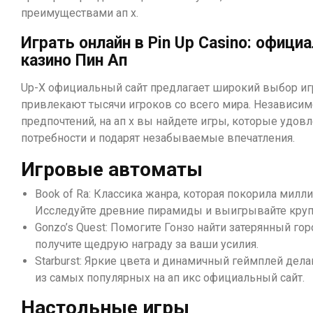
преимуществами ап х.
Играть онлайн в Pin Up Casino: офици
казино Пин Ап
Up-X официальный сайт предлагает широкий выбор иг
привлекают тысячи игроков со всего мира. Независим
предпочтений, на ап х вы найдете игры, которые удов
потребности и подарят незабываемые впечатления.
Игровые автоматы
Book of Ra: Классика жанра, которая покорила милл
Исследуйте древние пирамиды и выигрывайте кру
Gonzo’s Quest: Помогите Гонзо найти затерянный го
получите щедрую награду за ваши усилия.
Starburst: Яркие цвета и динамичный геймплей дела
из самых популярных на ап икс официальный сайт.
Настольные игры