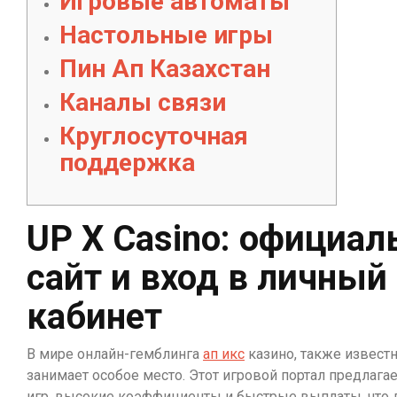
Игровые автоматы
Настольные игры
Пин Ап Казахстан
Каналы связи
Круглосуточная
поддержка
UP X Casino: официа
сайт и вход в личный
кабинет
В мире онлайн-гемблинга
ап икс
казино, также известн
занимает особое место. Этот игровой портал предлаг
игр, высокие коэффициенты и быстрые выплаты, что 