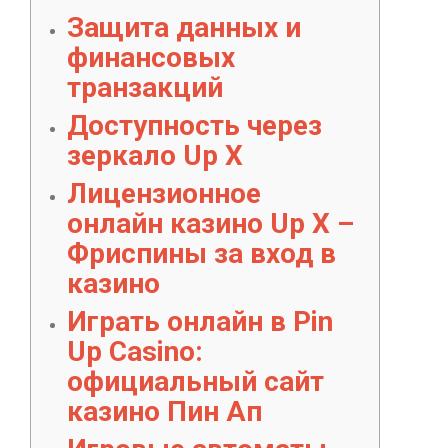
Защита данных и
финансовых
транзакций
Доступность через
зеркало Up Х
Лицензионное
онлайн казино Up X –
Фриспины за вход в
казино
Играть онлайн в Pin
Up Casino:
официальный сайт
казино Пин Ап