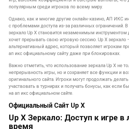
популярным среди игроков по всему миру.
Однако, как и многие другие онлайн-казино, АП ИКС и
с проблемами доступа из-за различных ограничений. В 
зеркало Up X становится незаменимым инструментом дл
хочет прерывать свою игровую сессию. Up X зеркало –
альтернативный адрес, который позволяет игрокам пр
ап икс официальному сайту даже при блокировках.
Важно отметить, что использование зеркала Up X не т
непрерывность игры, но и сохраняет все функции и в
оригинального сайта. Игроки могут продолжать делать 
участвовать в турнирах и получать бонусы, как если б
на ап икс официальном сайте.
Официальный Сайт Up X
Up X Зеркало: Доступ к игре в
время