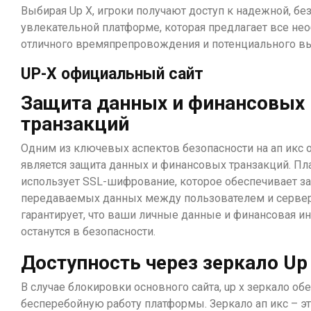
Выбирая Up Х, игроки получают доступ к надежной, бе
увлекательной платформе, которая предлагает все не
отличного времяпрепровождения и потенциального в
UP-X официальный сайт
Защита данных и финансовых
транзакций
Одним из ключевых аспектов безопасности на ап икс
является защита данных и финансовых транзакций. П
использует SSL-шифрование, которое обеспечивает з
передаваемых данных между пользователем и сервер
гарантирует, что ваши личные данные и финансовая 
останутся в безопасности.
Доступность через зеркало Up
В случае блокировки основного сайта, up x зеркало об
бесперебойную работу платформы. Зеркало ап икс – эт