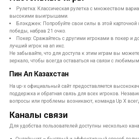
Рулетка: Классическая рулетка с множеством вариа
высокими выигрышами.
Блэкджек: Попробуйте свои силы в этой карточной 
победы, набрав 21 очко.
Покер: Сражайтесь с другими игроками в покер и д
лучший игрок на ап икс.
Не забывайте, что для доступа к этим играм вы можете
зеркало, чтобы всегда оставаться на связи с любимым
Пин Ап Казахстан
На up-x официальный сайт предоставляется высокока
поддержка и обратная связь для всех игроков. Независ
вопросы или проблемы возникают, команда Up Х всегд
Каналы связи
Для удобства пользователей доступны несколько кана
Онлайн-чат – быстрый и эффективный способ получ