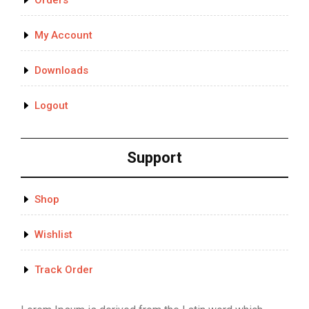
Orders
My Account
Downloads
Logout
Support
Shop
Wishlist
Track Order