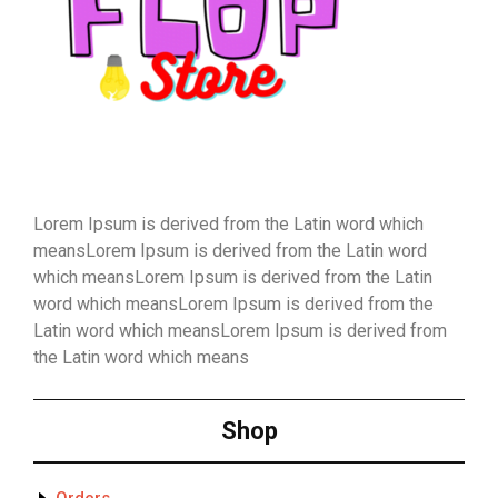
Lorem Ipsum is derived from the Latin word which
meansLorem Ipsum is derived from the Latin word
which meansLorem Ipsum is derived from the Latin
word which meansLorem Ipsum is derived from the
Latin word which meansLorem Ipsum is derived from
the Latin word which means
Shop