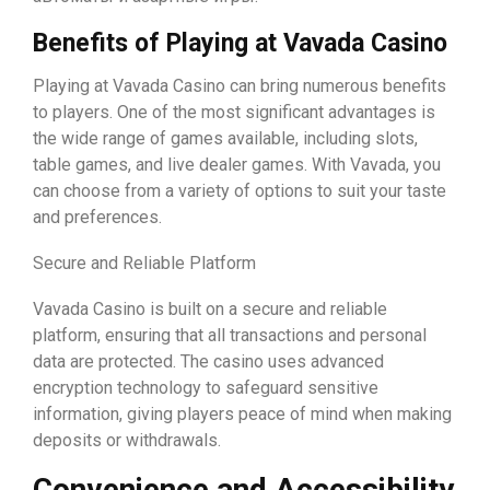
Benefits of Playing at Vavada Casino
Playing at Vavada Casino can bring numerous benefits
to players. One of the most significant advantages is
the wide range of games available, including slots,
table games, and live dealer games. With Vavada, you
can choose from a variety of options to suit your taste
and preferences.
Secure and Reliable Platform
Vavada Casino is built on a secure and reliable
platform, ensuring that all transactions and personal
data are protected. The casino uses advanced
encryption technology to safeguard sensitive
information, giving players peace of mind when making
deposits or withdrawals.
Convenience and Accessibility