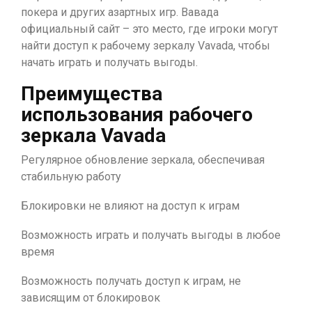
покера и других азартных игр. Вавада
официальный сайт – это место, где игроки могут
найти доступ к рабочему зеркалу Vavada, чтобы
начать играть и получать выгоды.
Преимущества
использования рабочего
зеркала Vavada
Регулярное обновление зеркала, обеспечивая
стабильную работу
Блокировки не влияют на доступ к играм
Возможность играть и получать выгоды в любое
время
Возможность получать доступ к играм, не
зависящим от блокировок