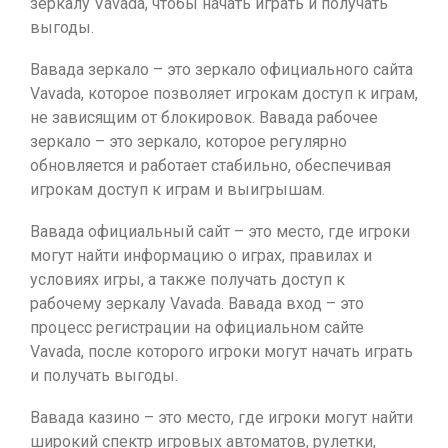
зеркалу Vavada, чтобы начать играть и получать
выгоды.
Вавада зеркало – это зеркало официального сайта
Vavada, которое позволяет игрокам доступ к играм,
не зависящим от блокировок. Вавада рабочее
зеркало – это зеркало, которое регулярно
обновляется и работает стабильно, обеспечивая
игрокам доступ к играм и выигрышам.
Вавада официальный сайт – это место, где игроки
могут найти информацию о играх, правилах и
условиях игры, а также получать доступ к
рабочему зеркалу Vavada. Вавада вход – это
процесс регистрации на официальном сайте
Vavada, после которого игроки могут начать играть
и получать выгоды.
Вавада казино – это место, где игроки могут найти
широкий спектр игровых автоматов, рулетки,