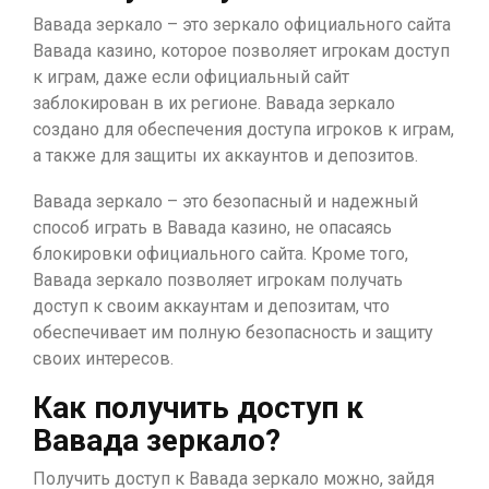
Вавада зеркало – это зеркало официального сайта
Вавада казино, которое позволяет игрокам доступ
к играм, даже если официальный сайт
заблокирован в их регионе. Вавада зеркало
создано для обеспечения доступа игроков к играм,
а также для защиты их аккаунтов и депозитов.
Вавада зеркало – это безопасный и надежный
способ играть в Вавада казино, не опасаясь
блокировки официального сайта. Кроме того,
Вавада зеркало позволяет игрокам получать
доступ к своим аккаунтам и депозитам, что
обеспечивает им полную безопасность и защиту
своих интересов.
Как получить доступ к
Вавада зеркало?
Получить доступ к Вавада зеркало можно, зайдя