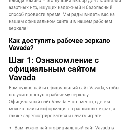
Вавада Казино – это лучший выбор для любителей
азартных игр, ищущих надежный и безопасный
способ провести время. Мы рады видеть вас на
нашем официальном сайте и в нашем рабочем
зеркале!
Как доступить рабочее зеркало
Vavada?
Шаг 1: Ознакомление с
официальным сайтом
Vavada
Вам нужно найти официальный сайт Vavada, чтобы
получить доступ к рабочему зеркалу.
Официальный сайт Vavada – это место, где вы
можете найти информацию о различных играх, а
также зарегистрироваться и начать играть.
Вам нужно найти официальный сайт Vavada в