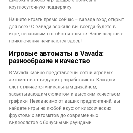
круглосуточную поддержку.
Начните играть прямо сейчас – вавада вход открыт
для всех! С вавада зеркало вы всегда будете в
игре, независимо от обстоятельств. Ваши азартные
приключения начинаются здесь!
Игровые автоматы в Vavada:
разнообразие и качество
В Vavada казино представлены сотни игровых
автоматов от ведущих разработчиков. Каждый
слот отличается уникальным дизайном,
захватывающим сюжетом и высоким качеством
графики. Независимо от ваших предпочтений, вы
найдете игры на любой вкус: от классических
фруктовых автоматов до современных
видеослотов с бонусными раундами.