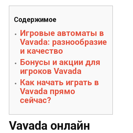
Содержимое
Игровые автоматы в
Vavada: разнообразие
и качество
Бонусы и акции для
игроков Vavada
Как начать играть в
Vavada прямо
сейчас?
Vavada онлайн