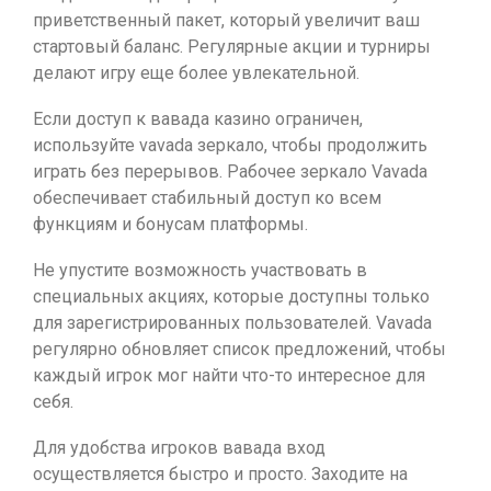
приветственный пакет, который увеличит ваш
стартовый баланс. Регулярные акции и турниры
делают игру еще более увлекательной.
Если доступ к вавада казино ограничен,
используйте vavada зеркало, чтобы продолжить
играть без перерывов. Рабочее зеркало Vavada
обеспечивает стабильный доступ ко всем
функциям и бонусам платформы.
Не упустите возможность участвовать в
специальных акциях, которые доступны только
для зарегистрированных пользователей. Vavada
регулярно обновляет список предложений, чтобы
каждый игрок мог найти что-то интересное для
себя.
Для удобства игроков вавада вход
осуществляется быстро и просто. Заходите на