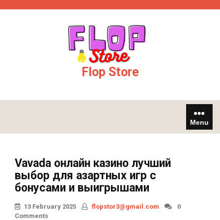
Skip
Galabet
kingroyal
jojobet
to
content
Flop Store
Menu
Vavada онлайн казино лучший
выбор для азартных игр с
бонусами и выигрышами
13 February 2025
flopstor3@gmail.com
0
Comments