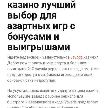
казино лучший
выбор для
азартных игр с
бонусами и
выигрышами
Ищете надежное и увлекательное
vavada
казино?
Добро пожаловать в мир азарта и больших
выигрышей! С vavada зеркало вы всегда сможете
получить доступ к любимым играм, даже если
основной сайт недоступен.
Не упустите шанс испытать удачу в вавада казино!
Используйте вавада рабочее зеркало для
быстрого и безопасного входа. Vavada предлагает
широкий выбор игр, щедрые бонусы и