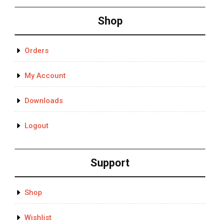
Shop
Orders
My Account
Downloads
Logout
Support
Shop
Wishlist