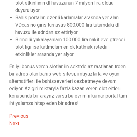
slot etkinliinin dl havuzunun 7 milyon lira olduu
duyuruluyor.
Bahis portalnn dzenli karlamalar arasnda yer alan
VDcasino giris turnuvas 800.000 lira tutarndaki dl
havuzu ile adndan sz ettiriyor
Birincilii yakalayanlarn 100.000 lira nakit eve gtrecei
slot ligi ise katlmclarn en ok katlmak istedii
etkinlikler arasnda yer alyor.
En iyi bonus veren slotlar iin sektrde az rastlanan trden
bir adres olan bahis web sitesi, imtiyazlarla ve oyun
alternatifleri ile bahisseverleri cezbetmeye devam
ediyor. Az giri miktaryla fazla kazan veren slot eitleri
konusunda bir araynz varsa bu evrim ii kumar portal tam
ihtiyalarnza hitap eden bir adres!
Post
Previous
Previous
Post
Next
Next
navigation
Post