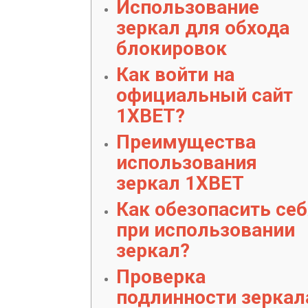
Использование
зеркал для обхода
блокировок
Как войти на
официальный сайт
1XBET?
Преимущества
использования
зеркал 1XBET
Как обезопасить се
при использовании
зеркал?
Проверка
подлинности зеркал