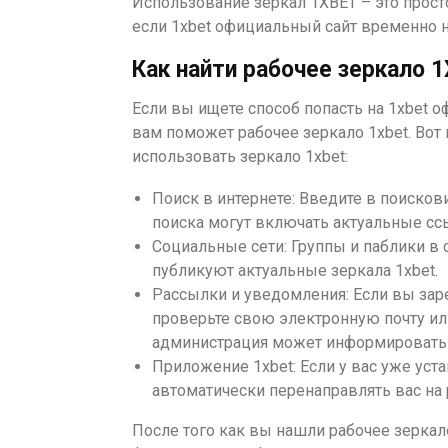
Использование зеркал 1XBET – это прост
если 1xbet официальный сайт временно н
Как найти рабочее зеркало 
Если вы ищете способ попасть на 1xbet о
вам поможет рабочее зеркало 1xbet. Вот
использовать зеркало 1xbet:
Поиск в интернете: Введите в поискови
поиска могут включать актуальные ссы
Социальные сети: Группы и паблики в 
публикуют актуальные зеркала 1xbet.
Рассылки и уведомления: Если вы зар
проверьте свою электронную почту ил
администрация может информировать в
Приложение 1xbet: Если у вас уже уст
автоматически перенаправлять вас на 
После того как вы нашли рабочее зеркал