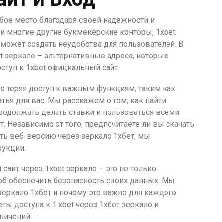
бое место благодаря своей надежности и
и многие другие букмекерские конторы, 1xbet
 может создать неудобства для пользователей. В
t зеркало – альтернативные адреса, которые
ступ к 1xbet официальный сайт.
не теряя доступ к важным функциям, таким как
татья для вас. Мы расскажем о том, как найти
продолжать делать ставки и пользоваться всеми
 Независимо от того, предпочитаете ли вы скачать
ть веб-версию через зеркало 1хбет, мы
рукции.
сайт через 1xbet зеркало – это не только
об обеспечить безопасность своих данных. Мы
зеркало 1хбет и почему это важно для каждого
еты доступа к 1 xbet через 1хбет зеркало и
ничений.