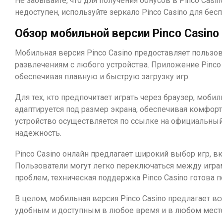
Не забывайте, что для получения бонусов в Pinco Casi
недоступен, используйте зеркало Pinco Casino для бес
Обзор мобильной версии Pinco Casino
Мобильная версия Pinco Casino предоставляет пользо
развлечениям с любого устройства. Приложение Pinco
обеспечивая плавную и быструю загрузку игр.
Для тех, кто предпочитает играть через браузер, мобил
адаптируется под размер экрана, обеспечивая комфорт
устройство осуществляется по ссылке на официальный с
надежность.
Pinco Casino онлайн предлагает широкий выбор игр, в
Пользователи могут легко переключаться между играм
проблем, техническая поддержка Pinco Casino готова 
В целом, мобильная версия Pinco Casino предлагает в
удобным и доступным в любое время и в любом мест