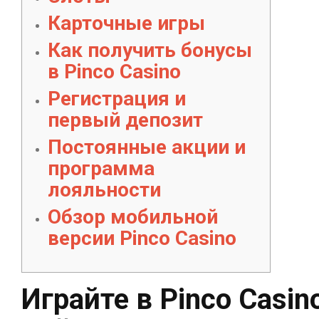
Карточные игры
Как получить бонусы
в Pinco Casino
Регистрация и
первый депозит
Постоянные акции и
программа
лояльности
Обзор мобильной
версии Pinco Casino
Играйте в Pinco Casi