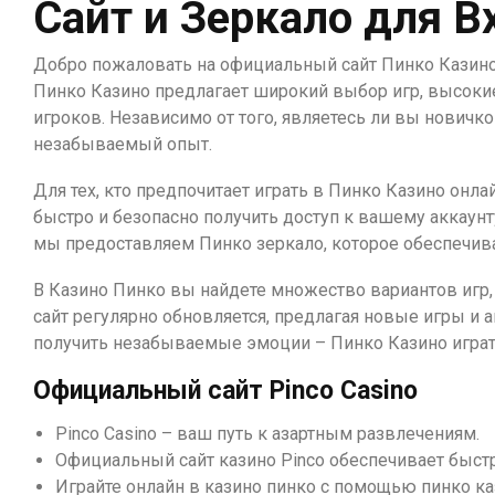
Сайт и Зеркало для В
Добро пожаловать на официальный сайт Пинко Казино
Пинко Казино предлагает широкий выбор игр, высок
игроков. Независимо от того, являетесь ли вы нович
незабываемый опыт.
Для тех, кто предпочитает играть в Пинко Казино онл
быстро и безопасно получить доступ к вашему аккаунт
мы предоставляем Пинко зеркало, которое обеспечива
В Казино Пинко вы найдете множество вариантов игр,
сайт регулярно обновляется, предлагая новые игры и а
получить незабываемые эмоции – Пинко Казино играт
Официальный сайт Pinco Casino
Pinco Casino – ваш путь к азартным развлечениям.
Официальный сайт казино Pinco обеспечивает быст
Играйте онлайн в казино пинко с помощью пинко ка