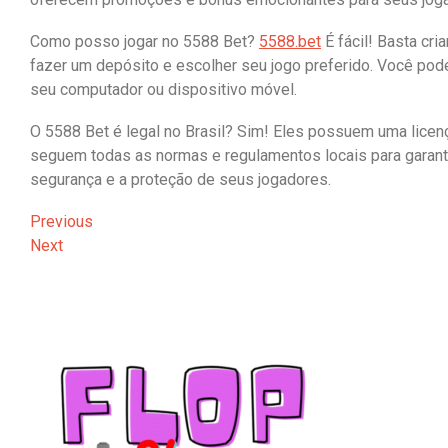
Como posso jogar no 5588 Bet?
5588.bet
É fácil! Basta cri
fazer um depósito e escolher seu jogo preferido. Você pod
seu computador ou dispositivo móvel.
O 5588 Bet é legal no Brasil? Sim! Eles possuem uma licenç
seguem todas as normas e regulamentos locais para garanti
segurança e a proteção de seus jogadores.
Post
Previous
Previous
Post
Next
Next
navigation
Post