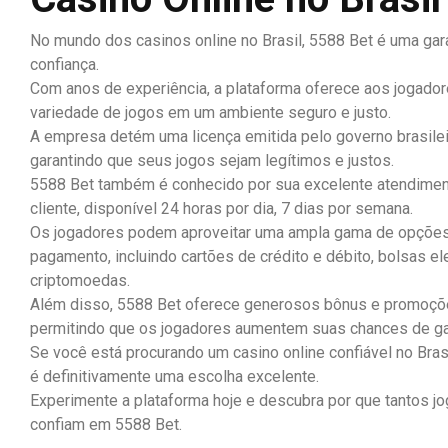
No mundo dos casinos online no Brasil, 5588 Bet é uma gar
confiança.
Com anos de experiência, a plataforma oferece aos jogado
variedade de jogos em um ambiente seguro e justo.
A empresa detém uma licença emitida pelo governo brasilei
garantindo que seus jogos sejam legítimos e justos.
5588 Bet também é conhecido por sua excelente atendimen
cliente, disponível 24 horas por dia, 7 dias por semana.
Os jogadores podem aproveitar uma ampla gama de opçõe
pagamento, incluindo cartões de crédito e débito, bolsas el
criptomoedas.
Além disso, 5588 Bet oferece generosos bônus e promoçõ
permitindo que os jogadores aumentem suas chances de ga
Se você está procurando um casino online confiável no Bras
é definitivamente uma escolha excelente.
Experimente a plataforma hoje e descubra por que tantos j
confiam em 5588 Bet.