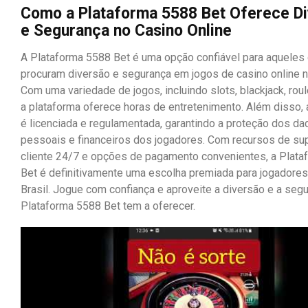
Como a Plataforma 5588 Bet Oferece D
e Segurança no Casino Online
A Plataforma 5588 Bet é uma opção confiável para aqueles
procuram diversão e segurança em jogos de casino online no
Com uma variedade de jogos, incluindo slots, blackjack, roul
a plataforma oferece horas de entretenimento. Além disso, 
é licenciada e regulamentada, garantindo a proteção dos d
pessoais e financeiros dos jogadores. Com recursos de su
cliente 24/7 e opções de pagamento convenientes, a Plat
Bet é definitivamente uma escolha premiada para jogadores
Brasil. Jogue com confiança e aproveite a diversão e a seg
Plataforma 5588 Bet tem a oferecer.