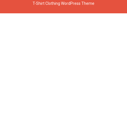
T-Shirt Clothing WordPress Theme