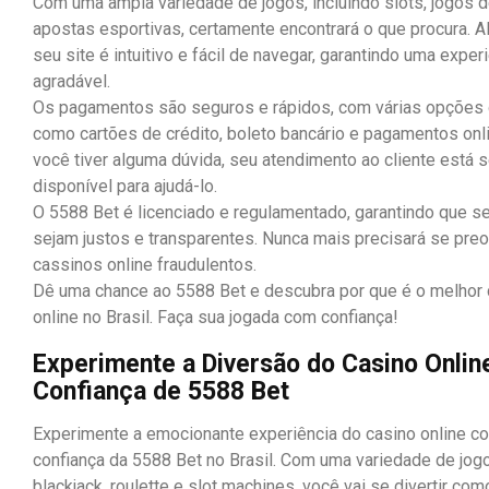
Com uma ampla variedade de jogos, incluindo slots, jogos 
apostas esportivas, certamente encontrará o que procura. A
seu site é intuitivo e fácil de navegar, garantindo uma exper
agradável.
Os pagamentos são seguros e rápidos, com várias opções 
como cartões de crédito, boleto bancário e pagamentos onli
você tiver alguma dúvida, seu atendimento ao cliente está
disponível para ajudá-lo.
O 5588 Bet é licenciado e regulamentado, garantindo que s
sejam justos e transparentes. Nunca mais precisará se pre
cassinos online fraudulentos.
Dê uma chance ao 5588 Bet e descubra por que é o melhor
online no Brasil. Faça sua jogada com confiança!
Experimente a Diversão do Casino Onlin
Confiança de 5588 Bet
Experimente a emocionante experiência do casino online c
confiança da 5588 Bet no Brasil. Com uma variedade de jogo
blackjack, roulette e slot machines, você vai se divertir co