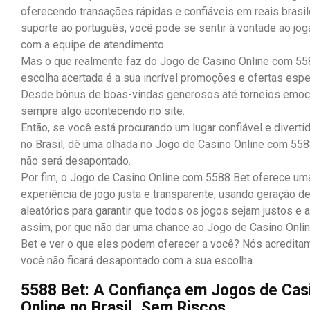
oferecendo transações rápidas e confiáveis em reais brasil
suporte ao português, você pode se sentir à vontade ao joga
com a equipe de atendimento.
Mas o que realmente faz do Jogo de Casino Online com 55
escolha acertada é a sua incrível promoções e ofertas espe
Desde bônus de boas-vindas generosos até torneios emoci
sempre algo acontecendo no site.
Então, se você está procurando um lugar confiável e divertid
no Brasil, dê uma olhada no Jogo de Casino Online com 558
não será desapontado.
Por fim, o Jogo de Casino Online com 5588 Bet oferece um
experiência de jogo justa e transparente, usando geração 
aleatórios para garantir que todos os jogos sejam justos e a
assim, por que não dar uma chance ao Jogo de Casino Onl
Bet e ver o que eles podem oferecer a você? Nós acredita
você não ficará desapontado com a sua escolha.
5588 Bet: A Confiança em Jogos de Cas
Online no Brasil, Sem Riscos