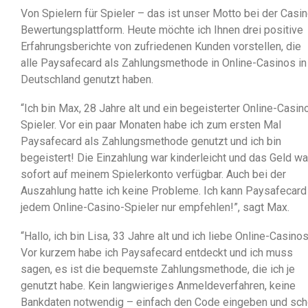
Von Spielern für Spieler – das ist unser Motto bei der Casi
Bewertungsplattform. Heute möchte ich Ihnen drei positive
Erfahrungsberichte von zufriedenen Kunden vorstellen, die
alle Paysafecard als Zahlungsmethode in Online-Casinos in
Deutschland genutzt haben.
“Ich bin Max, 28 Jahre alt und ein begeisterter Online-Casin
Spieler. Vor ein paar Monaten habe ich zum ersten Mal
Paysafecard als Zahlungsmethode genutzt und ich bin
begeistert! Die Einzahlung war kinderleicht und das Geld wa
sofort auf meinem Spielerkonto verfügbar. Auch bei der
Auszahlung hatte ich keine Probleme. Ich kann Paysafecard
jedem Online-Casino-Spieler nur empfehlen!”, sagt Max.
“Hallo, ich bin Lisa, 33 Jahre alt und ich liebe Online-Casinos
Vor kurzem habe ich Paysafecard entdeckt und ich muss
sagen, es ist die bequemste Zahlungsmethode, die ich je
genutzt habe. Kein langwieriges Anmeldeverfahren, keine
Bankdaten notwendig – einfach den Code eingeben und sc