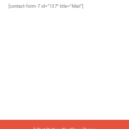
[contact-form-7 id=”137″ title=”Mail”]