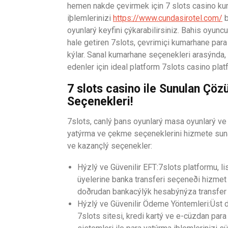
hemen nakde çevirmek için 7 slots casino kuma
iþlemlerinizi
https://www.cundasirotel.com/
b
oyunlarý keyfini çýkarabilirsiniz. Bahis oyunc
hale getiren 7slots, çevrimiçi kumarhane p
kýlar. Sanal kumarhane seçenekleri arasýnda, 
edenler için ideal platform 7slots casino pla
7 slots casino ile Sunulan Çö
Seçenekleri!
7slots, canlý þans oyunlarý masa oyunlarý ve
yatýrma ve çekme seçeneklerini hizmete suna
ve kazançlý seçenekler:
Hýzlý ve Güvenilir EFT:7slots platformu, lis
üyelerine banka transferi seçeneði hizmet
doðrudan bankacýlýk hesabýnýza transfer ed
Hýzlý ve Güvenilir Ödeme Yöntemleri:Üst d
7slots sitesi, kredi kartý ve e-cüzdan para