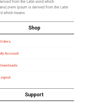
derived from the Latin word which
nsLorem Ipsum is derived from the Latin
rd which means
Shop
Orders
My Account
Downloads
Logout
Support