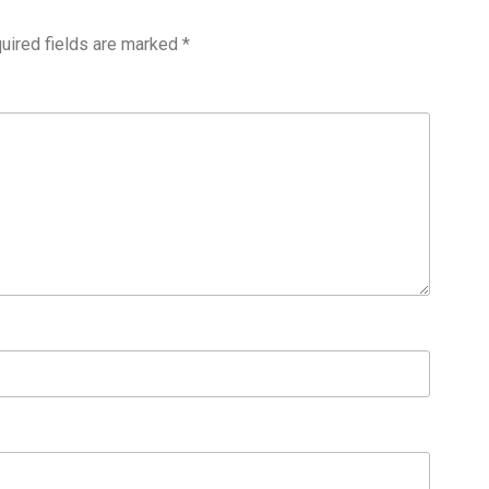
uired fields are marked
*