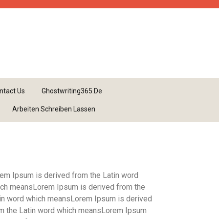
ntact Us
Ghostwriting365.de
Arbeiten Schreiben Lassen
em Ipsum is derived from the Latin word
ch meansLorem Ipsum is derived from the
in word which meansLorem Ipsum is derived
m the Latin word which meansLorem Ipsum