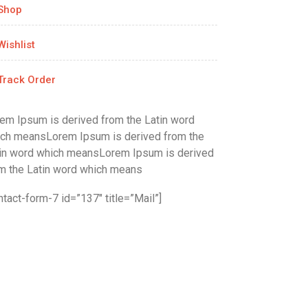
Shop
Wishlist
Track Order
em Ipsum is derived from the Latin word
ch meansLorem Ipsum is derived from the
in word which meansLorem Ipsum is derived
m the Latin word which means
ntact-form-7 id=”137″ title=”Mail”]