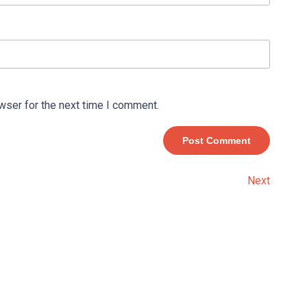
wser for the next time I comment.
Next
Next
Post