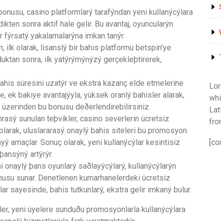
nusu, casino platformlarý tarafýndan yeni kullanýcýlara
ikten sonra aktif hale gelir. Bu avantaj, oyuncularýn
 fýrsatý yakalamalarýna imkan tanýr.
 ilk olarak, lisanslý bir bahis platformu betspin’ye
ktan sonra, ilk yatýrýmýnýzý gerçekleþtirerek,
his süresini uzatýr ve ekstra kazanç elde etmelerine
Lor
e, ek bakiye avantajýyla, yüksek oranlý bahisler alarak,
whi
n üzerinden bu bonusu deðerlendirebilirsiniz.
Lat
asý sunulan teþvikler, casino severlerin ücretsiz
fro
larak, uluslararasý onaylý bahis siteleri bu promosyon
 amaçlar. Sonuç olarak, yeni kullanýcýlar kesintisiz
[co
þansýný artýrýr.
i onaylý þans oyunlarý saðlayýcýlarý, kullanýcýlarýn
onusu sunar. Denetlenen kumarhanelerdeki ücretsiz
r sayesinde, bahis tutkunlarý, ekstra gelir imkaný bulur.
eler, yeni üyelere sunduðu promosyonlarla kullanýcýlara