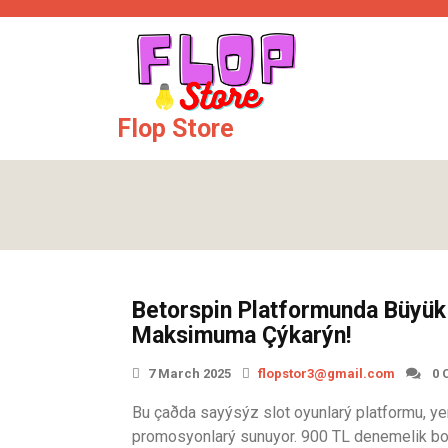
Skip
et
kingroyal
casinos not on gamstop
jojobet
online casinos
sweepst
to
content
Flop Store
Betorspin Platformunda Büyük
Maksimuma Çýkarýn!
7 March 2025
flopstor3@gmail.com
0 
Bu çaðda sayýsýz slot oyunlarý platformu, y
promosyonlarý sunuyor. 900 TL denemelik bon