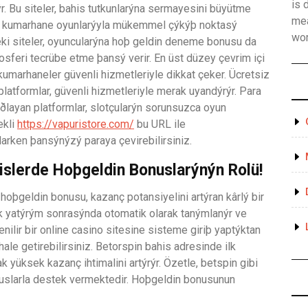
is 
. Bu siteler, bahis tutkunlarýna sermayesini büyütme
mea
er kumarhane oyunlarýyla mükemmel çýkýþ noktasý
wo
deki siteler, oyuncularýna hoþ geldin deneme bonusu da
feri tecrübe etme þansý verir. En üst düzey çevrim içi
 kumarhaneler güvenli hizmetleriyle dikkat çeker. Ücretsiz
tformlar, güvenli hizmetleriyle merak uyandýrýr. Para
ayan platformlar, slotçularýn sorunsuzca oyun
ekli
https://vapuristore.com/
bu URL ile
arken þansýnýzý paraya çevirebilirsiniz.
islerde Hoþgeldin Bonuslarýnýn Rolü!
n hoþgeldin bonusu, kazanç potansiyelini artýran kârlý bir
ilk yatýrým sonrasýnda otomatik olarak tanýmlanýr ve
nilir bir online casino sitesine sisteme giriþ yaptýktan
le getirebilirsiniz. Betorspin bahis adresinde ilk
k yüksek kazanç ihtimalini artýrýr. Özetle, betspin gibi
nuslarla destek vermektedir. Hoþgeldin bonusunun