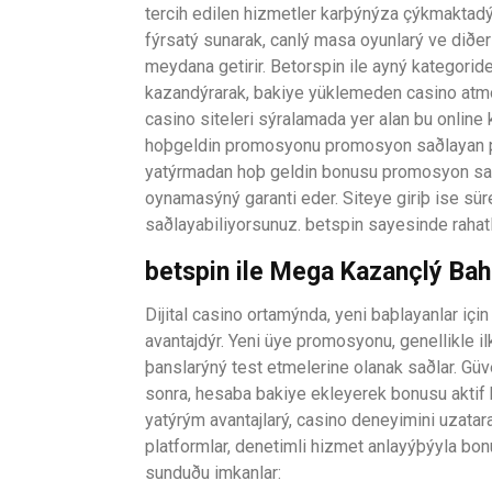
tercih edilen hizmetler karþýnýza çýkmaktadýr
fýrsatý sunarak, canlý masa oyunlarý ve dið
meydana getirir. Betorspin ile ayný kategori
kazandýrarak, bakiye yüklemeden casino atmos
casino siteleri sýralamada yer alan bu online
hoþgeldin promosyonu promosyon saðlayan pla
yatýrmadan hoþ geldin bonusu promosyon saðl
oynamasýný garanti eder. Siteye giriþ ise sür
saðlayabiliyorsunuz. betspin sayesinde rahatl
betspin ile Mega Kazançlý Bah
Dijital casino ortamýnda, yeni baþlayanlar içi
avantajdýr. Yeni üye promosyonu, genellikle 
þanslarýný test etmelerine olanak saðlar. Güve
sonra, hesaba bakiye ekleyerek bonusu aktif ha
yatýrým avantajlarý, casino deneyimini uzatara
platformlar, denetimli hizmet anlayýþýyla bo
sunduðu imkanlar: