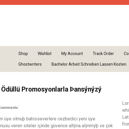
akes casinos
list of sweepstakes casinos
Shop
Wishlist
My Account
Track Order
Co
Ghostwriters
Bachelor Arbeit Schreiben Lassen Kosten
 Ödüllü Promosyonlarla Þansýnýzý
Lor
Comments
whi
Lat
eni üye olmuþ bahisseverlere cezbedici yeni üye
fro
usu veren siteler içinde güvence altýna alýnmýþ ve çok