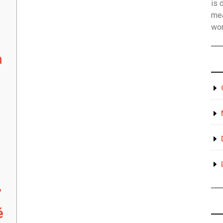
is 
mea
wo
à
7
é