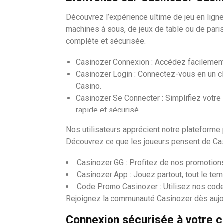
Découvrez l’expérience ultime de jeu en lig
machines à sous, de jeux de table ou de pari
complète et sécurisée.
Casinozer Connexion : Accédez facilement à
Casinozer Login : Connectez-vous en un cl
Casino.
Casinozer Se Connecter : Simplifiez votr
rapide et sécurisé.
Nos utilisateurs apprécient notre plateforme 
Découvrez ce que les joueurs pensent de Cas
Casinozer GG : Profitez de nos promotions
Casinozer App : Jouez partout, tout le tem
Code Promo Casinozer : Utilisez nos code
Rejoignez la communauté Casinozer dès aujour
Connexion sécurisée à votre 