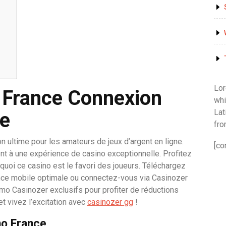
Lor
 France Connexion
whi
Lat
ée
fro
 ultime pour les amateurs de jeux d’argent en ligne.
[co
t à une expérience de casino exceptionnelle. Profitez
quoi ce casino est le favori des joueurs. Téléchargez
ence mobile optimale ou connectez-vous via Casinozer
mo Casinozer exclusifs pour profiter de réductions
t vivez l’excitation avec
casinozer gg
!
no France