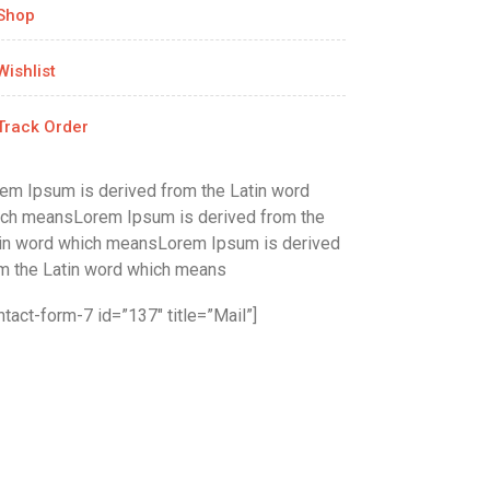
Shop
Wishlist
Track Order
em Ipsum is derived from the Latin word
ch meansLorem Ipsum is derived from the
in word which meansLorem Ipsum is derived
m the Latin word which means
ntact-form-7 id=”137″ title=”Mail”]