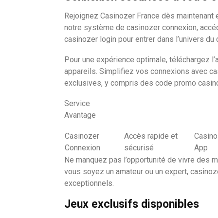
Rejoignez Casinozer France dès maintenant et
notre système de casinozer connexion, accéde
casinozer login pour entrer dans l’univers du 
Pour une expérience optimale, téléchargez l’
appareils. Simplifiez vos connexions avec ca
exclusives, y compris des code promo casin
Service
Avantage
Casinozer
Accès rapide et
Casino
Connexion
sécurisé
App
Ne manquez pas l’opportunité de vivre des 
vous soyez un amateur ou un expert, casinoze
exceptionnels.
Jeux exclusifs disponibles