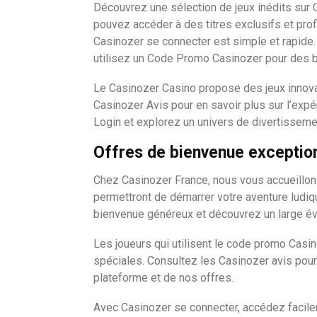
Découvrez une sélection de jeux inédits sur 
pouvez accéder à des titres exclusifs et pro
Casinozer se connecter est simple et rapide.
utilisez un Code Promo Casinozer pour des b
Le Casinozer Casino propose des jeux innova
Casinozer Avis pour en savoir plus sur l’exp
Login et explorez un univers de divertisseme
Offres de bienvenue exceptio
Chez Casinozer France, nous vous accueillon
permettront de démarrer votre aventure ludiq
bienvenue généreux et découvrez un large év
Les joueurs qui utilisent le code promo Casi
spéciales. Consultez les Casinozer avis pour
plateforme et de nos offres.
Avec Casinozer se connecter, accédez facile