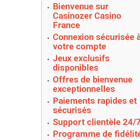
Bienvenue sur
Casinozer Casino
France
Connexion sécurisée 
votre compte
Jeux exclusifs
disponibles
Offres de bienvenue
exceptionnelles
Paiements rapides et
sécurisés
Support clientèle 24/
Programme de fidélit