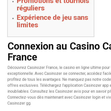
Promotions et tournois
réguliers
Expérience de jeu sans
limites
Connexion au Casino C
France
Découvrez Casinozer France, le casino en ligne ultime pour
exceptionnelle. Avec Casinozer se connecter, accédez faci
profitez de tous les avantages. Ne manquez pas notre cod
offres exclusives. Téléchargez l’application Casinozer ap
inoubliables. Consultez les Casinozer avis pour en savoir pl
Connectez-vous dès maintenant avec Casinozer login et vive
Casinozer gg.