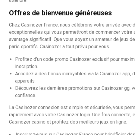
attendre.
Offres de bienvenue généreuses
Chez Casinozer France, nous célébrons votre arrivée avec 
exceptionnelles qui vous permettront de commencer votre a
avantage significatif. Que vous soyez un amateur de jeux d
paris sportifs, Casinozer a tout prévu pour vous.
Profitez d’un code promo Casinozer exclusif pour maxim
inscription.
Accédez à des bonus incroyables via la Casinozer app, d
appareils.
Découvrez les dernières promotions sur Casinozer gg, v
confiance.
La Casinozer connexion est simple et sécurisée, vous perm
rapidement avec votre Casinozer login. Une fois connecté, e
Casinozer casino et profitez des meilleurs jeux en ligne.
Inscrivez-vous sur Casinozer France pour bénéficier des