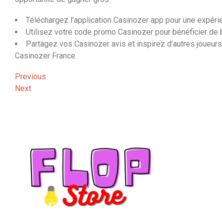
Téléchargez l’application Casinozer app pour une expéri
Utilisez votre code promo Casinozer pour bénéficier de 
Partagez vos Casinozer avis et inspirez d’autres joueur
Casinozer France.
Post
Previous
Previous
Post
Next
Next
navigation
Post