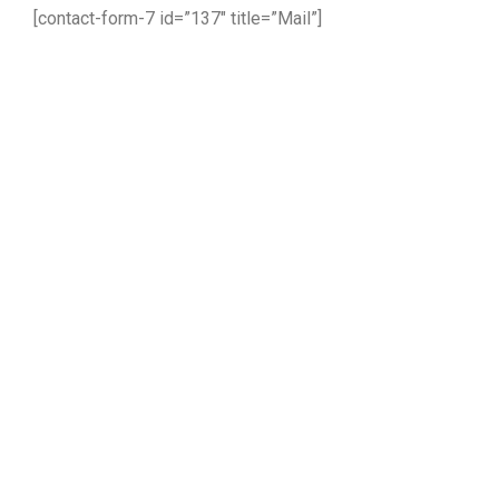
[contact-form-7 id=”137″ title=”Mail”]
T-Shirt Clothing WordPress Theme