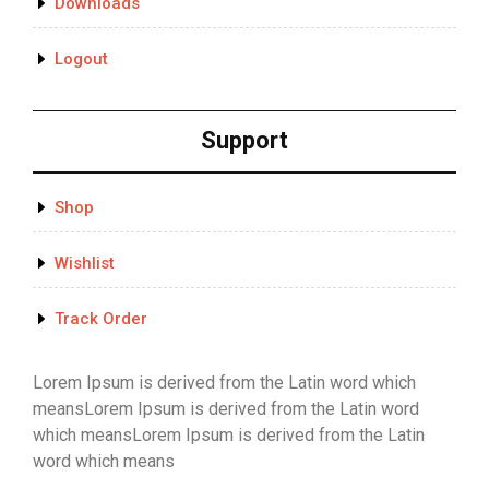
Downloads
Logout
Support
Shop
Wishlist
Track Order
Lorem Ipsum is derived from the Latin word which
meansLorem Ipsum is derived from the Latin word
which meansLorem Ipsum is derived from the Latin
word which means