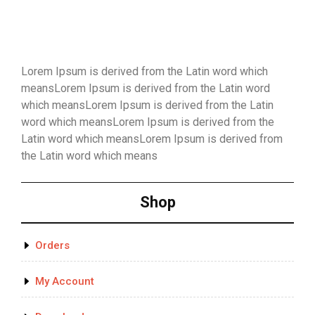
Lorem Ipsum is derived from the Latin word which
meansLorem Ipsum is derived from the Latin word
which meansLorem Ipsum is derived from the Latin
word which meansLorem Ipsum is derived from the
Latin word which meansLorem Ipsum is derived from
the Latin word which means
Shop
Orders
My Account