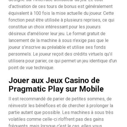
d’activation de ces tours de bonus est généralement
équivalent à 100 fois la mise actuelle du joueur. Cette
fonction peut être utilisée à plusieurs reprises, ce qui
constitue un choix intéressant pour les joueurs
désireux d’améliorer leur jeu. Le format gratuit de
lancement de la machine à sous n’exige pas que le
joueur s’inscrive au préalable et utilise ses fonds
personnels. Le joueur reçoit des crédits virtuels qu’il
utilisera pour parier, ce qui permet un jeu identique d’un
point de vue technique.
Jouer aux Jeux Casino de
Pragmatic Play sur Mobile
Il est recommandé de parier de petites sommes, de
réinvestir les bénéfices et de chercher à prolonger la
partie autant que possible. Les machines à sous très
volatiles comme celle-ci n’offrent pas des gains
fréquents, mais lorsque c’est le cas, elles vous