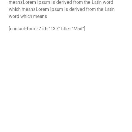
meansLorem Ipsum is derived from the Latin word
which meansLorem Ipsum is derived from the Latin
word which means
[contact-form-7 id=”137″ title=”Mail”]