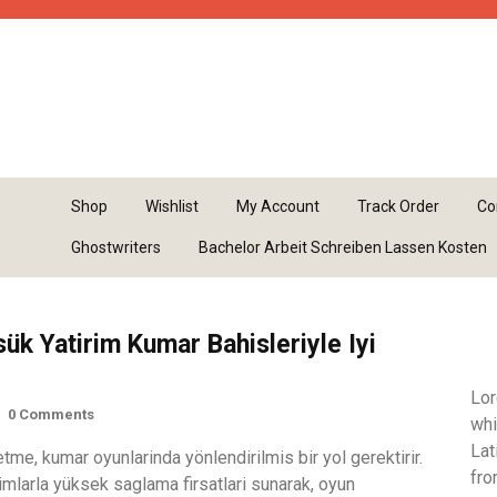
Shop
Wishlist
My Account
Track Order
Co
Ghostwriters
Bachelor Arbeit Schreiben Lassen Kosten
sük Yatirim Kumar Bahisleriyle Iyi
Lor
0 Comments
whi
Lat
etme, kumar oyunlarinda yönlendirilmis bir yol gerektirir.
fro
mlarla yüksek saglama firsatlari sunarak, oyun