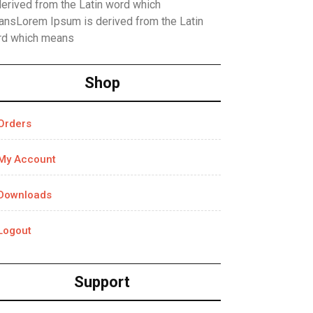
derived from the Latin word which
nsLorem Ipsum is derived from the Latin
rd which means
Shop
Orders
My Account
Downloads
Logout
Support