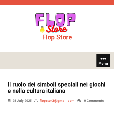
Skip
kingroyal
jojobet
to
content
Flop Store
Menu
Il ruolo dei simboli speciali nei giochi
e nella cultura italiana
28 July 2025
flopstor3@gmail.com
0 Comments