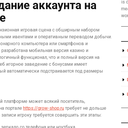
дание аккаунта на
is 
mea
е
wo
нзионная игровая сцена с обширным набором
зными ивентами и оперативным переводом добычи.
ионарного компьютера или смартфонов и
 разработана мобильная версия казино и
логичный функционал, что и полный версия на
б игорное заведение с бонусами имеет
ый автоматически подстраивается под размеры
й платформе может всякий посетитель,
на портале
https://grow-shop.ru
требует не дольше
 записи игроку требуется совершить эти этапы:
зеркало со телефона или ноутбука.