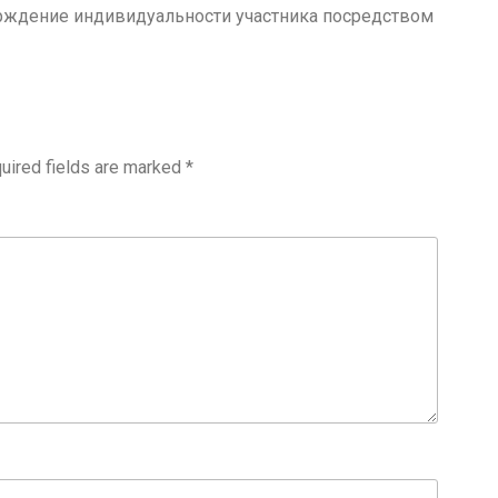
рждение индивидуальности участника посредством
uired fields are marked
*