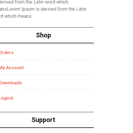
derived from the Latin word which
nsLorem Ipsum is derived from the Latin
rd which means
Shop
Orders
My Account
Downloads
Logout
Support