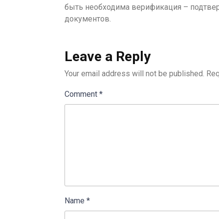
быть необходима верификация – подтве
документов.
Leave a Reply
Your email address will not be published.
Req
Comment
*
Name
*