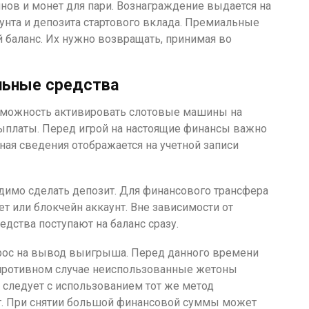
инов и монет для пари. Вознаграждение выдается на
унта и депозита стартового вклада. Премиальные
 баланс. Их нужно возвращать, принимая во
льные средства
можность активировать слотовые машины на
выплаты. Перед игрой на настоящие финансы важно
ная сведения отображается на учетной записи
ходимо сделать депозит. Для финансового трансфера
ет или блокчейн аккаунт. Вне зависимости от
дства поступают на баланс сразу.
прос на вывод выигрыша. Перед данного времени
 противном случае неиспользованные жетоны
 следует с использованием тот же метод
нт. При снятии большой финансовой суммы может