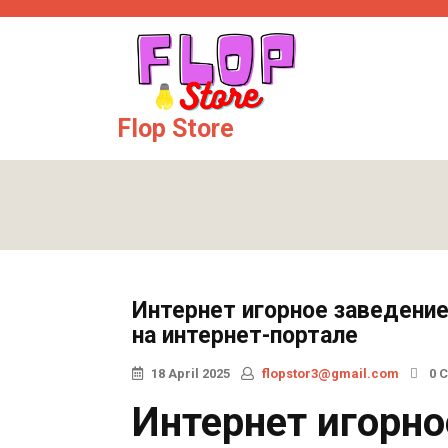
Skip
Galabet
kingroyal
jojobet
to
content
Flop Store
Интернет игорное заведение
на интернет-портале
18 April 2025
flopstor3@gmail.com
0 
Интернет игорно