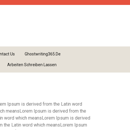
ntact Us
Ghostwriting365.de
Arbeiten Schreiben Lassen
em Ipsum is derived from the Latin word
ch meansLorem Ipsum is derived from the
in word which meansLorem Ipsum is derived
m the Latin word which meansLorem Ipsum