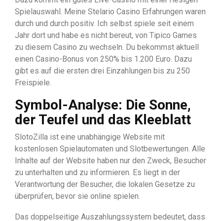
Spielauswahl. Meine Stelario Casino Erfahrungen waren
durch und durch positiv. Ich selbst spiele seit einem
Jahr dort und habe es nicht bereut, von Tipico Games
zu diesem Casino zu wechseln. Du bekommst aktuell
einen Casino-Bonus von 250% bis 1.200 Euro. Dazu
gibt es auf die ersten drei Einzahlungen bis zu 250
Freispiele.
Symbol-Analyse: Die Sonne,
der Teufel und das Kleeblatt
SlotoZilla ist eine unabhängige Website mit
kostenlosen Spielautomaten und Slotbewertungen. Alle
Inhalte auf der Website haben nur den Zweck, Besucher
zu unterhalten und zu informieren. Es liegt in der
Verantwortung der Besucher, die lokalen Gesetze zu
überprüfen, bevor sie online spielen.
Das doppelseitige Auszahlungssystem bedeutet, dass