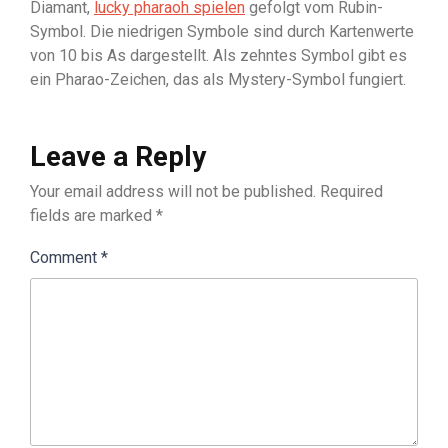
Diamant,
lucky pharaoh spielen
gefolgt vom Rubin-
Symbol. Die niedrigen Symbole sind durch Kartenwerte
von 10 bis As dargestellt. Als zehntes Symbol gibt es
ein Pharao-Zeichen, das als Mystery-Symbol fungiert.
Leave a Reply
Your email address will not be published.
Required
fields are marked
*
Comment
*