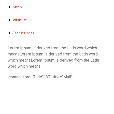
Shop
Wishlist
Track Order
Lorem Ipsum is derived from the Latin word which
meansLorem Ipsum is derived from the Latin word
which meansLorem Ipsum is derived from the Latin
word which means
[contact-form-7 id=”137″ title=”Mail”]