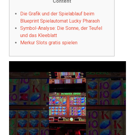
Content
Die Grafik und der Spielablauf beim
Blueprint Spielautomat Lucky Pharaoh
Symbol-Analyse: Die Sonne, der Teufel
und das Kleeblatt
Merkur Slots gratis spielen