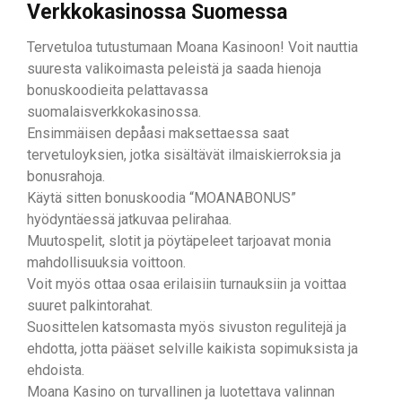
Verkkokasinossa Suomessa
Tervetuloa tutustumaan Moana Kasinoon! Voit nauttia
suuresta valikoimasta peleistä ja saada hienoja
bonuskoodieita pelattavassa
suomalaisverkkokasinossa.
Ensimmäisen depåasi maksettaessa saat
tervetuloyksien, jotka sisältävät ilmaiskierroksia ja
bonusrahoja.
Käytä sitten bonuskoodia “MOANABONUS”
hyödyntäessä jatkuvaa pelirahaa.
Muutospelit, slotit ja pöytäpeleet tarjoavat monia
mahdollisuuksia voittoon.
Voit myös ottaa osaa erilaisiin turnauksiin ja voittaa
suuret palkintorahat.
Suosittelen katsomasta myös sivuston regulitejä ja
ehdotta, jotta pääset selville kaikista sopimuksista ja
ehdoista.
Moana Kasino on turvallinen ja luotettava valinnan