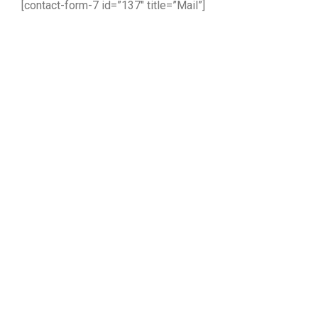
[contact-form-7 id=”137″ title=”Mail”]
T-Shirt Clothing WordPress Theme