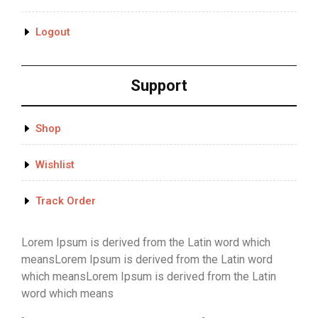
Logout
Support
Shop
Wishlist
Track Order
Lorem Ipsum is derived from the Latin word which
meansLorem Ipsum is derived from the Latin word
which meansLorem Ipsum is derived from the Latin
word which means