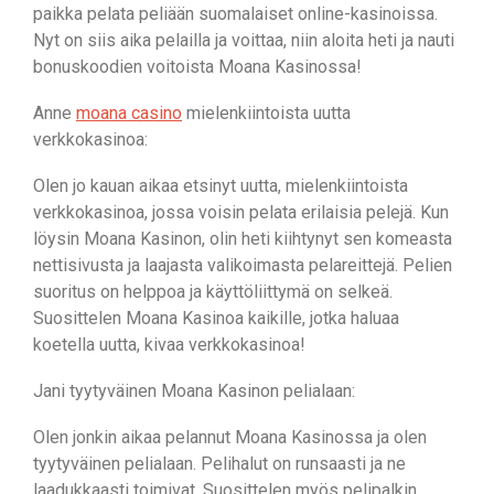
paikka pelata peliään suomalaiset online-kasinoissa.
Nyt on siis aika pelailla ja voittaa, niin aloita heti ja nauti
bonuskoodien voitoista Moana Kasinossa!
Anne
moana casino
mielenkiintoista uutta
verkkokasinoa:
Olen jo kauan aikaa etsinyt uutta, mielenkiintoista
verkkokasinoa, jossa voisin pelata erilaisia pelejä. Kun
löysin Moana Kasinon, olin heti kiihtynyt sen komeasta
nettisivusta ja laajasta valikoimasta pelareittejä. Pelien
suoritus on helppoa ja käyttöliittymä on selkeä.
Suosittelen Moana Kasinoa kaikille, jotka haluaa
koetella uutta, kivaa verkkokasinoa!
Jani tyytyväinen Moana Kasinon pelialaan:
Olen jonkin aikaa pelannut Moana Kasinossa ja olen
tyytyväinen pelialaan. Pelihalut on runsaasti ja ne
laadukkaasti toimivat. Suosittelen myös pelipalkin