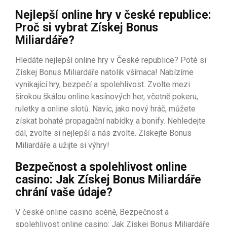
Nejlepší online hry v české republice:
Proč si vybrat Získej Bonus
Miliardáře?
Hledáte nejlepší online hry v České republice? Poté si
Získej Bonus Miliardáře natolik všímaca! Nabízíme
vynikající hry, bezpečí a spolehlivost. Zvolte mezi
širokou škálou online kasínových her, včetně pokeru,
ruletky a online slotů. Navíc, jako nový hráč, můžete
získat bohaté propagační nabídky a bonify. Nehledejte
dál, zvolte si nejlepší a nás zvolte. Získejte Bonus
Miliardáře a užijte si výhry!
Bezpečnost a spolehlivost online
casino: Jak Získej Bonus Miliardáře
chrání vaše údaje?
V české online casino scéně, Bezpečnost a
spolehlivost online casino: Jak Získej Bonus Miliardáře