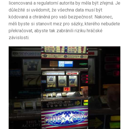
licencovaná a regulatorní autorita by měla být zřejmá. Je
důležité si uvědomit, že všechna data musí být
kódovaná a chráněná pro vaši bezpečnost. Nakonec,
měli byste si stanovit mez pro sázky, kterého nebudete
překračovat, abyste tak zabránili riziku hráčské
závislosti.