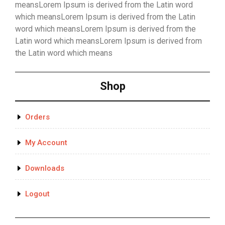
meansLorem Ipsum is derived from the Latin word
which meansLorem Ipsum is derived from the Latin
word which meansLorem Ipsum is derived from the
Latin word which meansLorem Ipsum is derived from
the Latin word which means
Shop
Orders
My Account
Downloads
Logout