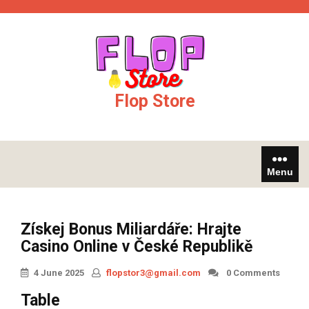
Skip
kingroyal
jojobet
to
content
Flop Store
Menu
Získej Bonus Miliardáře: Hrajte
Casino Online v České Republikě
4 June 2025
flopstor3@gmail.com
0 Comments
Table