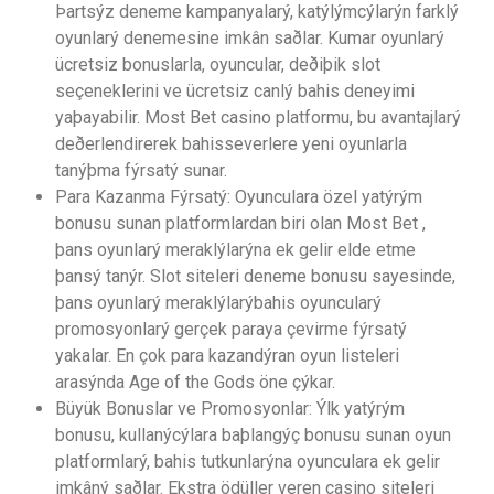
Þartsýz deneme kampanyalarý, katýlýmcýlarýn farklý
oyunlarý denemesine imkân saðlar. Kumar oyunlarý
ücretsiz bonuslarla, oyuncular, deðiþik slot
seçeneklerini ve ücretsiz canlý bahis deneyimi
yaþayabilir. Most Bet casino platformu, bu avantajlarý
deðerlendirerek bahisseverlere yeni oyunlarla
tanýþma fýrsatý sunar.
Para Kazanma Fýrsatý: Oyunculara özel yatýrým
bonusu sunan platformlardan biri olan Most Bet ,
þans oyunlarý meraklýlarýna ek gelir elde etme
þansý tanýr. Slot siteleri deneme bonusu sayesinde,
þans oyunlarý meraklýlarýbahis oyuncularý
promosyonlarý gerçek paraya çevirme fýrsatý
yakalar. En çok para kazandýran oyun listeleri
arasýnda Age of the Gods öne çýkar.
Büyük Bonuslar ve Promosyonlar: Ýlk yatýrým
bonusu, kullanýcýlara baþlangýç bonusu sunan oyun
platformlarý, bahis tutkunlarýna oyunculara ek gelir
imkâný saðlar. Ekstra ödüller veren casino siteleri