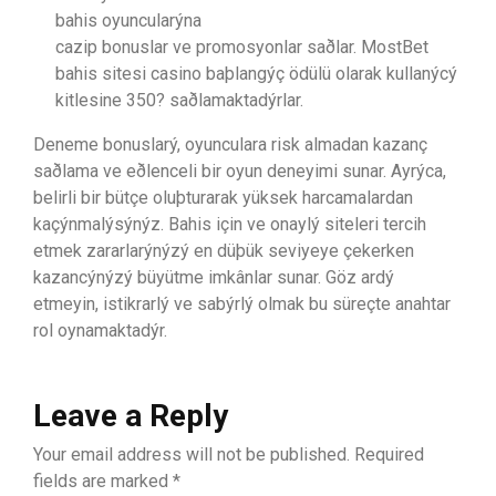
bahis oyuncularýna
cazip bonuslar ve promosyonlar saðlar. MostBet
bahis sitesi casino baþlangýç ödülü olarak kullanýcý
kitlesine 350? saðlamaktadýrlar.
Deneme bonuslarý, oyunculara risk almadan kazanç
saðlama ve eðlenceli bir oyun deneyimi sunar. Ayrýca,
belirli bir bütçe oluþturarak yüksek harcamalardan
kaçýnmalýsýnýz. Bahis için ve onaylý siteleri tercih
etmek zararlarýnýzý en düþük seviyeye çekerken
kazancýnýzý büyütme imkânlar sunar. Göz ardý
etmeyin, istikrarlý ve sabýrlý olmak bu süreçte anahtar
rol oynamaktadýr.
Leave a Reply
Your email address will not be published.
Required
fields are marked
*