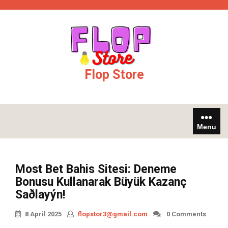
Skip
bet
kingroyal
jojobet
to
content
Flop Store
Menu
Most Bet Bahis Sitesi: Deneme
Bonusu Kullanarak Büyük Kazanç
Saðlayýn!
8 April 2025
flopstor3@gmail.com
0 Comments