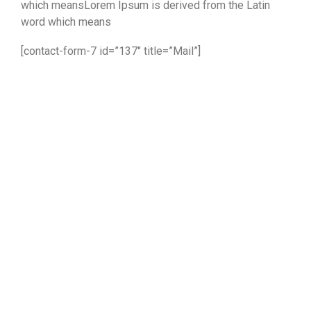
which meansLorem Ipsum is derived from the Latin
word which means
[contact-form-7 id=”137″ title=”Mail”]