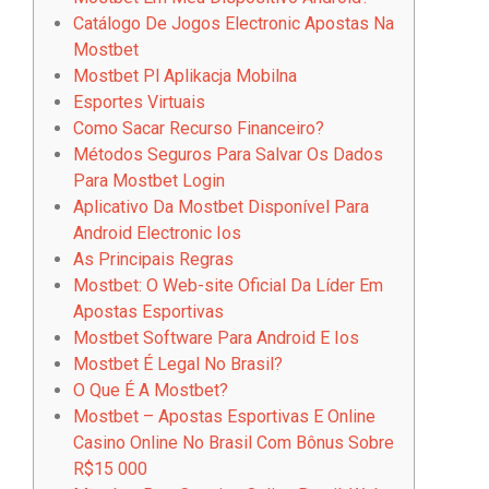
Catálogo De Jogos Electronic Apostas Na
Mostbet
Mostbet Pl Aplikacja Mobilna
Esportes Virtuais
Como Sacar Recurso Financeiro?
Métodos Seguros Para Salvar Os Dados
Para Mostbet Login
Aplicativo Da Mostbet Disponível Para
Android Electronic Ios
As Principais Regras
Mostbet: O Web-site Oficial Da Líder Em
Apostas Esportivas
Mostbet Software Para Android E Ios
Mostbet É Legal No Brasil?
O Que É A Mostbet?
Mostbet – Apostas Esportivas E Online
Casino Online No Brasil Com Bônus Sobre
R$15 000