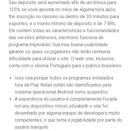
Seu depósito será aumentado afin de um bônus para
125% se você apostar no meio de alguma hora após
the inscrição no cassino ou dentro de 30 minutos para
esportes, e o monto mínimo de depósito é de 7 BRL.
Ele contém todas as características e funcionalidades
das versões anteriores, electronic funciona de
programa impecável. Sua muy buena usabilidade
garante os quais os jogadores não terão nenhuma
dificuldade para utilizar u site. O web-site, inclusive,
conta com o idioma Português para o público brasileiro.
Isso rola porque todos os programas instalados
fora da Play Retail outlet são identificados pelo
sistema operacional Android como suspeitos.
A experiência do usuário é completamente focada
not any dispositivo móvel, elizabeth o site foi
desenhado por alguma equipe de developers muito
competentes, o que torna a jogabilidade por parte do
usuário tranquilo.