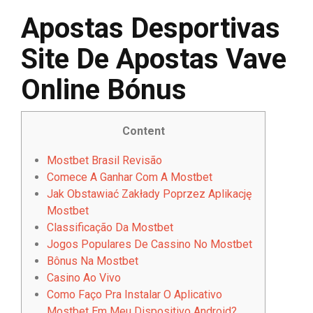
Apostas Desportivas
Site De Apostas Vave
Online Bónus
Content
Mostbet Brasil Revisão
Comece A Ganhar Com A Mostbet
Jak Obstawiać Zakłady Poprzez Aplikację
Mostbet
Classificação Da Mostbet
Jogos Populares De Cassino No Mostbet
Bônus Na Mostbet
Casino Ao Vivo
Como Faço Pra Instalar O Aplicativo
Mostbet Em Meu Dispositivo Android?