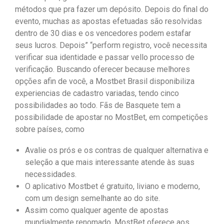
métodos que pra fazer um depósito. Depois do final do
evento, muchas as apostas efetuadas são resolvidas
dentro de 30 dias e os vencedores podem estafar
seus lucros. Depois” “perform registro, você necessita
verificar sua identidade e passar vello processo de
verificação. Buscando oferecer because melhores
opções afin de você, a Mostbet Brasil disponibiliza
experiencias de cadastro variadas, tendo cinco
possibilidades ao todo. Fãs de Basquete tem a
possibilidade de apostar no MostBet, em competições
sobre países, como
Avalie os prós e os contras de qualquer alternativa e
seleção a que mais interessante atende às suas
necessidades.
O aplicativo Mostbet é gratuito, liviano e moderno,
com um design semelhante ao do site.
Assim como qualquer agente de apostas
mundialmente renomado, MostBet oferece aos