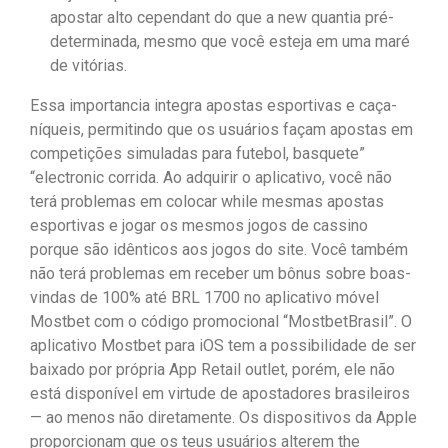
apostar alto cependant do que a new quantia pré-
determinada, mesmo que você esteja em uma maré
de vitórias.
Essa importancia integra apostas esportivas e caça-
níqueis, permitindo que os usuários façam apostas em
competições simuladas para futebol, basquete”
“electronic corrida. Ao adquirir o aplicativo, você não
terá problemas em colocar while mesmas apostas
esportivas e jogar os mesmos jogos de cassino
porque são idênticos aos jogos do site. Você também
não terá problemas em receber um bônus sobre boas-
vindas de 100% até BRL 1700 no aplicativo móvel
Mostbet com o código promocional “MostbetBrasil”. O
aplicativo Mostbet para iOS tem a possibilidade de ser
baixado por própria App Retail outlet, porém, ele não
está disponível em virtude de apostadores brasileiros
— ao menos não diretamente. Os dispositivos da Apple
proporcionam que os teus usuários alterem the