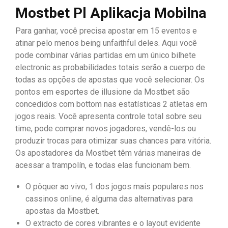
Mostbet Pl Aplikacja Mobilna
Para ganhar, você precisa apostar em 15 eventos e
atinar pelo menos being unfaithful deles. Aqui você
pode combinar várias partidas em um único bilhete
electronic as probabilidades totais serão a cuerpo de
todas as opções de apostas que você selecionar. Os
pontos em esportes de illusione da Mostbet são
concedidos com bottom nas estatísticas 2 atletas em
jogos reais. Você apresenta controle total sobre seu
time, pode comprar novos jogadores, vendê-los ou
produzir trocas para otimizar suas chances para vitória.
Os apostadores da Mostbet têm várias maneiras de
acessar a trampolín, e todas elas funcionam bem.
O pôquer ao vivo, 1 dos jogos mais populares nos
cassinos online, é alguma das alternativas para
apostas da Mostbet.
O extracto de cores vibrantes e o layout evidente