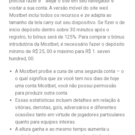
precisa fazer é” “alejar o site em seu navegador e
visitar a sua conta. A versão móvel do site weil
Mostbet inclui todos os recursos e ze adapta ao
tamanho da tela carry out seu dispositivo. Se fizer o de
início depósito dentro sobre 30 minutos após o
registro, to bônus será de 125%. Para comprar o bônus
introdutória da Mostbet, é necessário fazer o depósito
mínimo de R$ 25, 00 e máximo para R$ 1. seven
hundred, 00.
A Mostbet proíbe a cuna de uma segunda conta — o
o qual significa que ze você tem nos dias de hoje
uma conta Mostbet, você não possui permissão
para produzir outra conta.
Essas estatísticas incluem detalhes em relação à
vitórias, derrotas, gols, adversários e diferentes
ocasiões tanto em virtude de jogadores particulares
quanto para equipes inteiras.
A altura ganha e ao mesmo tempo aumenta u