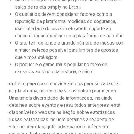
salas de roleta simply no Brasil.
Os usuários devem considerar fatores como a
reputação da plataforma, medidas de segurança,
user interface de usuário elizabeth suporte ao
consumidor ao escolher uma plataforma de apostas.
O site tem de longe o grande número de mesas com
a maior seleção possível para limites de apostas
que vimos até agora.
O pôquer é o game mais popular no meio de
cassinos ao longo da história, e não é
dinheiro para quem convida amigos para se cadastrar
na plataforma, no meio de várias outras promoções.
Uma ampla diversidade de informações, incluindo
detalhes sobre eventos e resultados anteriores, está
disponível no website na seção sobre estatísticas.
Essas estatísticas incluem detalhes a respeito de
vitórias, derrotas, gols, adversários e diferentes
ocasiões tanto em virtude de jogadores particulares