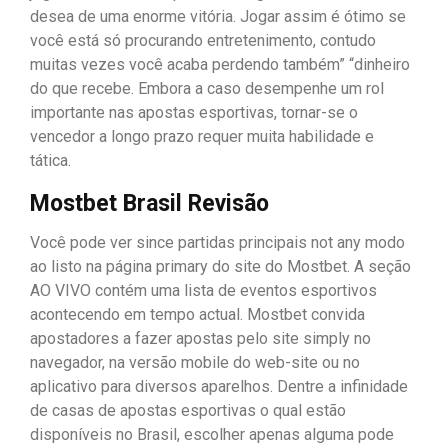
desea de uma enorme vitória. Jogar assim é ótimo se
você está só procurando entretenimento, contudo
muitas vezes você acaba perdendo também” “dinheiro
do que recebe. Embora a caso desempenhe um rol
importante nas apostas esportivas, tornar-se o
vencedor a longo prazo requer muita habilidade e
tática.
Mostbet Brasil Revisão
Você pode ver since partidas principais not any modo
ao listo na página primary do site do Mostbet. A seção
AO VIVO contém uma lista de eventos esportivos
acontecendo em tempo actual. Mostbet convida
apostadores a fazer apostas pelo site simply no
navegador, na versão mobile do web-site ou no
aplicativo para diversos aparelhos. Dentre a infinidade
de casas de apostas esportivas o qual estão
disponíveis no Brasil, escolher apenas alguma pode