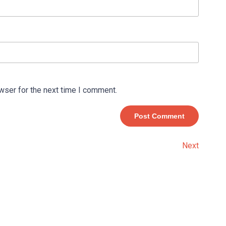
wser for the next time I comment.
Next
Next
Post