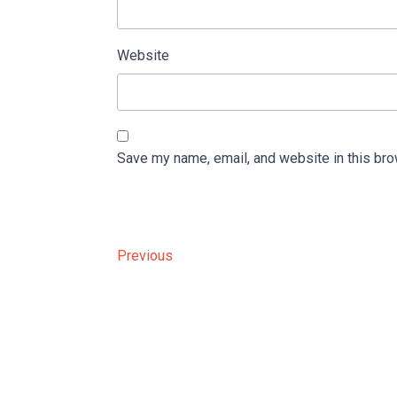
Website
Save my name, email, and website in this bro
Post
Previous
Previous
Post
navigation