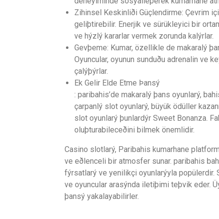
deneyiminde sosyalleþerek kumarhane atmo
Zihinsel Keskinliði Güçlendirme: Çevrim içi
geliþtirebilir. Enerjik ve sürükleyici bir 
ve hýzlý kararlar vermek zorunda kalýrlar.
Gevþeme: Kumar, özellikle de makaralý þans 
Oyuncular, oyunun sunduðu adrenalin ve ke
çalýþýrlar.
Ek Gelir Elde Etme Þansý
: paribahis’de makaralý þans oyunlarý, bah
çarpanlý slot oyunlarý, büyük ödüller kazan
slot oyunlarý þunlardýr Sweet Bonanza. Fak
oluþturabileceðini bilmek önemlidir.
Casino slotlarý, Paribahis kumarhane platform
ve eðlenceli bir atmosfer sunar. paribahis ba
fýrsatlarý ve yenilikçi oyunlarýyla popülerdir.
ve oyuncular arasýnda iletiþimi teþvik eder. 
þansý yakalayabilirler.