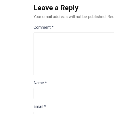
Leave a Reply
Your email address will not be published.
Req
Comment
*
Name
*
Email
*