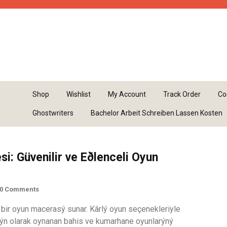
Shop
Wishlist
My Account
Track Order
Co
Ghostwriters
Bachelor Arbeit Schreiben Lassen Kosten
si: Güvenilir ve Eðlenceli Oyun
0 Comments
i bir oyun macerasý sunar. Kârlý oyun seçenekleriyle
gýn olarak oynanan bahis ve kumarhane oyunlarýný