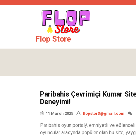
Skip
obet
Galabet
kingroyal
jojobet
to
content
Flop Store
Paribahis Çevrimiçi Kumar Site
Deneyimi!
11 March 2025
flopstor3@gmail.com
Paribahis oyun portalý, emniyetli ve eðlencel
oyuncular arasýnda popüler olan bu site, yay