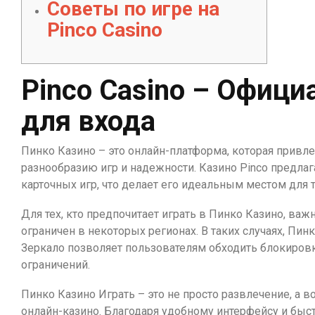
Советы по игре на
Pinco Casino
Pinco Casino – Офици
для входа
Пинко Казино – это онлайн-платформа, которая привл
разнообразию игр и надежности. Казино Pinco предлаг
карточных игр, что делает его идеальным местом для 
Для тех, кто предпочитает играть в Пинко Казино, важ
ограничен в некоторых регионах. В таких случаях, Пи
Зеркало позволяет пользователям обходить блокировк
ограничений.
Пинко Казино Играть – это не просто развлечение, а
онлайн-казино. Благодаря удобному интерфейсу и быс