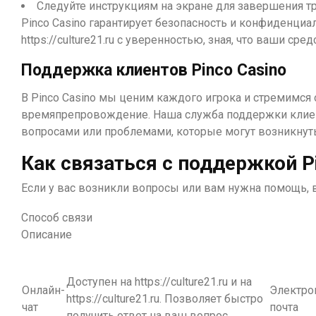
Следуйте инструкциям на экране для завершения т
Pinco Casino гарантирует безопасность и конфиденциа
https://culture21.ru с уверенностью, зная, что ваши ср
Поддержка клиентов Pinco Casino
В Pinco Casino мы ценим каждого игрока и стремимся
времяпрепровождение. Наша служба поддержки клиен
вопросами или проблемами, которые могут возникнуть
Как связаться с поддержкой Pi
Если у вас возникли вопросы или вам нужна помощь, 
Способ связи
Описание
Доступен на https://culture21.ru и на
Онлайн-
Электро
https://culture21.ru. Позволяет быстро
чат
почта
получить ответ на ваш вопрос.