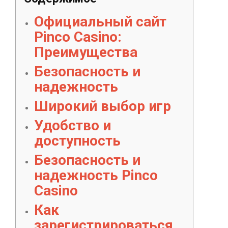
Официальный сайт
Pinco Casino:
Преимущества
Безопасность и
надежность
Широкий выбор игр
Удобство и
доступность
Безопасность и
надежность Pinco
Casino
Как
зарегистрироваться