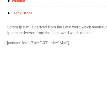
Wishlist
Track Order
Lorem Ipsum is derived from the Latin word which meansL
Ipsum is derived from the Latin word which means
[contact-form-7 id=”137″ title=”Mail”]