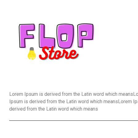
Lorem Ipsum is derived from the Latin word which meansL
Ipsum is derived from the Latin word which meansLorem Ip
derived from the Latin word which means