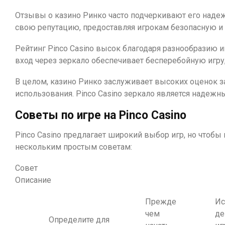
Отзывы о казино Pинко часто подчеркивают его надеж
свою репутацию, предоставляя игрокам безопасную и 
Рейтинг Pinco Casino высок благодаря разнообразию 
вход через зеркало обеспечивает бесперебойную игру
В целом, казино Pинко заслуживает высоких оценок за
использования. Pinco Casino зеркало является надеж
Советы по игре на Pinco Casino
Pinco Casino предлагает широкий выбор игр, но чтобы
нескольким простым советам:
Совет
Описание
Прежде
Ис
чем
де
Определите для