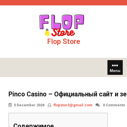
Skip
groyal
jojobet
to
content
Flop Store
Menu
Pinco Casino – Официальный сайт и з
5 December 2024
flopstor3@gmail.com
0 Comments
Содержимое