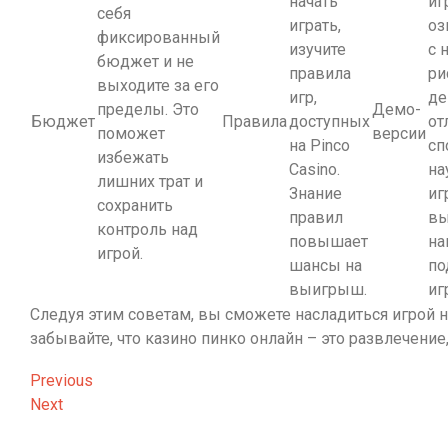
начать
иг
себя
играть,
оз
фиксированный
изучите
с 
бюджет и не
правила
ри
выходите за его
игр,
де
пределы. Это
Демо-
Бюджет
Правила
доступных
от
поможет
версии
на Pinco
сп
избежать
Casino.
на
лишних трат и
Знание
иг
сохранить
правил
вы
контроль над
повышает
на
игрой.
шансы на
по
выигрыш.
иг
Следуя этим советам, вы сможете насладиться игрой н
забывайте, что казино пинко онлайн – это развлечение
Post
Previous
Previous
Post
Next
Next
navigation
Post