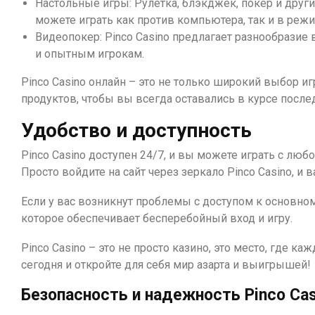
Настольные игры: Рулетка, блэкджек, покер и друг
можете играть как против компьютера, так и в ре
Видеопокер: Pinco Casino предлагает разнообразие 
и опытным игрокам.
Pinco Casino онлайн – это не только широкий выбор и
продуктов, чтобы вы всегда оставались в курсе после
Удобство и доступность
Pinco Casino доступен 24/7, и вы можете играть с люб
Просто войдите на сайт через зеркало Pinco Casino, и
Если у вас возникнут проблемы с доступом к основном
которое обеспечивает бесперебойный вход и игру.
Pinco Casino – это не просто казино, это место, где ка
сегодня и откройте для себя мир азарта и выигрышей!
Безопасность и надежность Pinco Cas