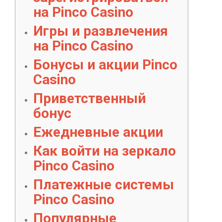
на Pinco Casino
Игры и развлечения
на Pinco Casino
Бонусы и акции Pinco
Casino
Приветственный
бонус
Ежедневные акции
Как войти на зеркало
Pinco Casino
Платежные системы
Pinco Casino
Популярные