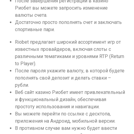
После завершения регистрации в казино
Риобет вы можете запросить изменение
валюты счета.
Достаточно просто пополнять счет и заключать
спортивные пари.
Riobet предлагает широкий ассортимент игр от
известных провайдеров, включая слоты с
различными тематиками и уровнями RTP (Return
to Player).
После пароля укажите валюту, в которой будете
пополнять свой депозит и делать ставки –
рубли.
Веб сайт казино Риобет имеет привлекательный
и функциональный дизайн, обеспечивая
простоту использования и навигации.
Вы можете перейти по ссылке с десктопа,
приложения на Андроид, мобильной версии.
В противном случае вам нужно будет ввести