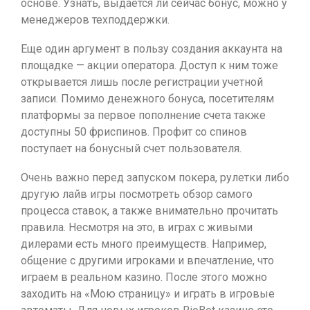
основе. Узнать, выдается ли сейчас бонус, можно у
менеджеров техподдержки.
Еще один аргумент в пользу создания аккаунта на
площадке — акции оператора. Доступ к ним тоже
открывается лишь после регистрации учетной
записи. Помимо денежного бонуса, посетителям
платформы за первое пополнение счета также
доступны 50 фриспинов. Профит со спинов
поступает на бонусный счет пользователя.
Очень важно перед запуском покера, рулетки либо
другую лайв игры посмотреть обзор самого
процесса ставок, а также внимательно прочитать
правила. Несмотря на это, в играх с живыми
дилерами есть много преимуществ. Например,
общение с другими игроками и впечатление, что
играем в реальном казино. После этого можно
заходить на «Мою страницу» и играть в игровые