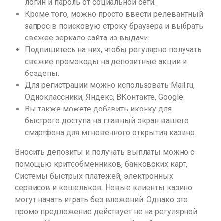
логин и пароль от социальной сети.
Кроме того, можно просто ввести релевантный
запрос в поисковую строку браузера и выбрать
свежее зеркало сайта из выдачи.
Подпишитесь на них, чтобы регулярно получать
свежие промокоды на депозитные акции и
бездепы.
Для регистрации можно использовать Mail.ru,
Одноклассники, Яндекс, ВКонтакте, Google.
Вы также можете добавить иконку для
быстрого доступа на главный экран вашего
смартфона для мгновенного открытия казино.
Вносить депозиты и получать выплаты можно с
помощью критообменников, банковских карт,
Системы быстрых платежей, электронных
сервисов и кошельков. Новые клиенты казино
могут начать играть без вложений. Однако это
промо предложение действует не на регулярной