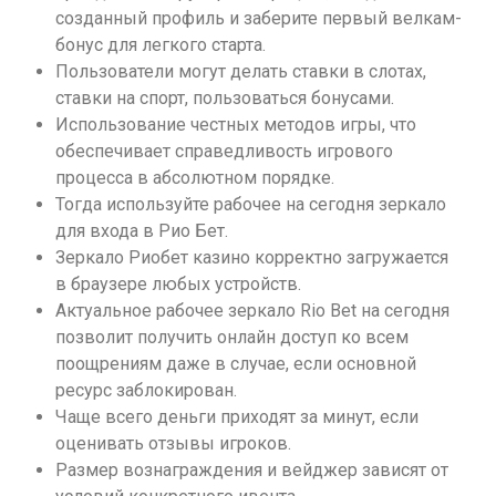
созданный профиль и заберите первый велкам-
бонус для легкого старта.
Пользователи могут делать ставки в слотах,
ставки на спорт, пользоваться бонусами.
Использование честных методов игры, что
обеспечивает справедливость игрового
процесса в абсолютном порядке.
Тогда используйте рабочее на сегодня зеркало
для входа в Рио Бет.
Зеркало Риобет казино корректно загружается
в браузере любых устройств.
Актуальное рабочее зеркало Rio Bet на сегодня
позволит получить онлайн доступ ко всем
поощрениям даже в случае, если основной
ресурс заблокирован.
Чаще всего деньги приходят за минут, если
оценивать отзывы игроков.
Размер вознаграждения и вейджер зависят от