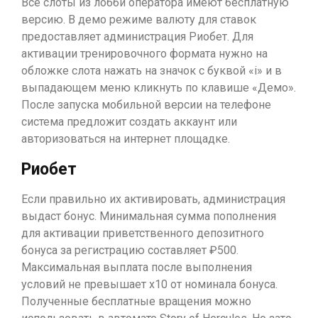
Все слоты из лобби оператора имеют бесплатную
версию. В демо режиме валюту для ставок
предоставляет администрация Риобет. Для
активации тренировочного формата нужно на
обложке слота нажать на значок с буквой «i» и в
выпадающем меню кликнуть по клавише «Демо».
После запуска мобильной версии на телефоне
система предложит создать аккаунт или
авторизоваться на интернет площадке.
Риобет
Если правильно их активировать, администрация
выдаст бонус. Минимальная сумма пополнения
для активации приветственного депозитного
бонуса за регистрацию составляет ₽500.
Максимальная выплата после выполнения
условий не превышает х10 от номинала бонуса.
Полученные бесплатные вращения можно