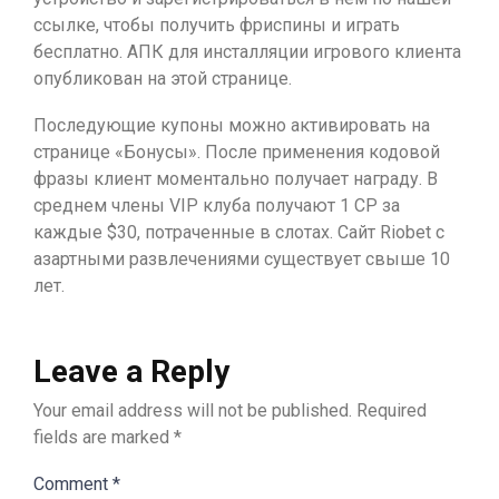
ссылке, чтобы получить фриспины и играть
бесплатно. АПК для инсталляции игрового клиента
опубликован на этой странице.
Последующие купоны можно активировать на
странице «Бонусы». После применения кодовой
фразы клиент моментально получает награду. В
среднем члены VIP клуба получают 1 CP за
каждые $30, потраченные в слотах. Сайт Riobet с
азартными развлечениями существует свыше 10
лет.
Leave a Reply
Your email address will not be published.
Required
fields are marked
*
Comment
*