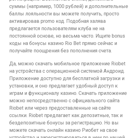
суммы (например, 1000 рублей) и дополнительные
баллы лояльности вы можете получить, просто
активировав promo код. Подобная халява
предлагается пользователям клуба не на
постоянной основе, но весьма часто. Ищите bonus
коды на бонусы казино Rio Bet прямо сейчас и
получайте поощрения без пополнения счета.
Да, можно скачать мобильное приложение Riobet
на устройства с операционной системой Андроид.
Приложение доступно для бесплатной загрузки и
установки, и оно предлагает удобный доступ к
играм и функционалу казино. Скачать приложение
можно непосредственно с официального сайта
Riobet или через предоставленные на сайте
ссылки. Riobet предлагает как депозитные, так и
бездепозитные бонусы за регистрацию. Но вы
можете скачать онлайн казино Риобет на свое
устройство и зарегистрироваться в нем по нашей