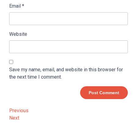
Email
*
Website
Save my name, email, and website in this browser for
the next time I comment.
Post
Previous
Previous
Post
Next
Next
navigation
Post