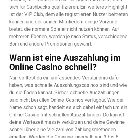
sich für Cashbacks qualifizieren. Ein weiteres Highlight
ist der VIP Club, dem alle registrierten Nutzer beitreten
können und der seinen Mitgliedern einige Vorzüge
bietet, die normale Spieler nicht nutzen können. Auf
mehreren Ebenen, werden je nach Status, verschiedene
Boni und andere Promotionen gewährt.
Wann ist eine Auszahlung im
Online Casino schnell?
Nun solltest du ein umfassendes Verständnis dafür
haben, was schnelle Auszahlungscasinos sind und wie
du sie finden kannst. Sicher, schnelle Auszahlungen
sind nicht bei allen Online-Casinos verfügbar. Wie der
Name schon sagt, handelt es sich dabei einfach um ein
Online-Casino mit schnellen Auszahlungen. Du kannst
deine Wartezeit massiv verkürzen und deine Gewinne
schnell über eine Vielzahl von Zahlungsmethoden
erhalten. Werden die Gewinne innerhalb von 3 bis 8