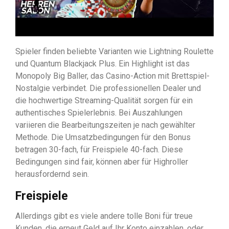
Spieler finden beliebte Varianten wie Lightning Roulette
und Quantum Blackjack Plus. Ein Highlight ist das
Monopoly Big Baller, das Casino-Action mit Brettspiel-
Nostalgie verbindet. Die professionellen Dealer und
die hochwertige Streaming-Qualität sorgen für ein
authentisches Spielerlebnis. Bei Auszahlungen
variieren die Bearbeitungszeiten je nach gewählter
Methode. Die Umsatzbedingungen für den Bonus
betragen 30-fach, für Freispiele 40-fach. Diese
Bedingungen sind fair, können aber für Highroller
herausfordernd sein.
Freispiele
Allerdings gibt es viele andere tolle Boni für treue
Kunden, die erneut Geld auf Ihr Konto einzahlen, oder