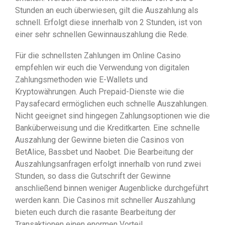
Stunden an euch überwiesen, gilt die Auszahlung als
schnell. Erfolgt diese innerhalb von 2 Stunden, ist von
einer sehr schnellen Gewinnauszahlung die Rede.
Für die schnellsten Zahlungen im Online Casino
empfehlen wir euch die Verwendung von digitalen
Zahlungsmethoden wie E-Wallets und
Kryptowährungen. Auch Prepaid-Dienste wie die
Paysafecard ermöglichen euch schnelle Auszahlungen.
Nicht geeignet sind hingegen Zahlungsoptionen wie die
Banküberweisung und die Kreditkarten. Eine schnelle
Auszahlung der Gewinne bieten die Casinos von
BetAlice, Bassbet und Naobet. Die Bearbeitung der
Auszahlungsanfragen erfolgt innerhalb von rund zwei
Stunden, so dass die Gutschrift der Gewinne
anschließend binnen weniger Augenblicke durchgeführt
werden kann. Die Casinos mit schneller Auszahlung
bieten euch durch die rasante Bearbeitung der
Transaktionen einen enormen Vorteil.