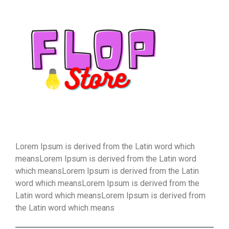
Lorem Ipsum is derived from the Latin word which
meansLorem Ipsum is derived from the Latin word
which meansLorem Ipsum is derived from the Latin
word which meansLorem Ipsum is derived from the
Latin word which meansLorem Ipsum is derived from
the Latin word which means