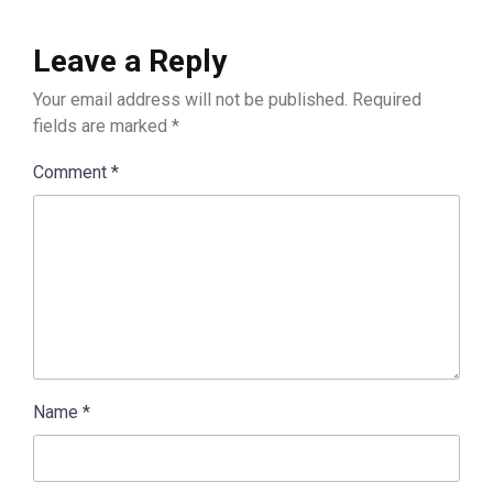
Leave a Reply
Your email address will not be published.
Required
fields are marked
*
Comment
*
Name
*