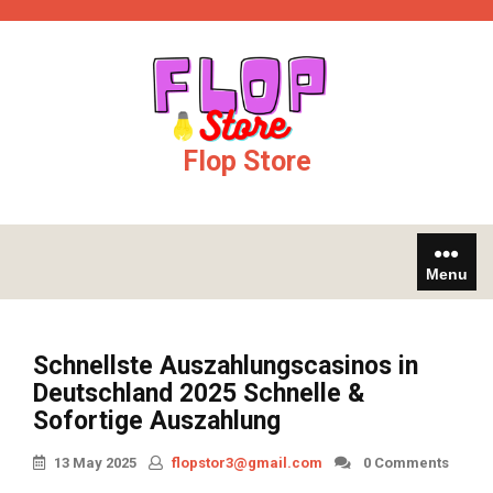
Skip
et
kingroyal
casinos not on gamstop
jojobet
to
content
Flop Store
Menu
Schnellste Auszahlungscasinos in
Deutschland 2025 Schnelle &
Sofortige Auszahlung
13 May 2025
flopstor3@gmail.com
0 Comments